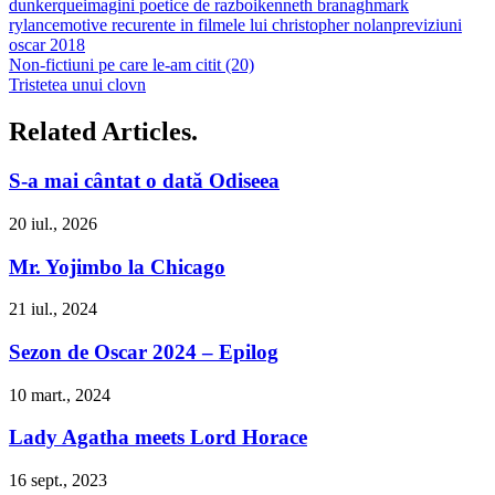
dunkerque
imagini poetice de razboi
kenneth branagh
mark
rylance
motive recurente in filmele lui christopher nolan
previziuni
oscar 2018
Non-fictiuni pe care le-am citit (20)
Tristetea unui clovn
Related Articles.
S-a mai cântat o dată Odiseea
20 iul., 2026
Mr. Yojimbo la Chicago
21 iul., 2024
Sezon de Oscar 2024 – Epilog
10 mart., 2024
Lady Agatha meets Lord Horace
16 sept., 2023