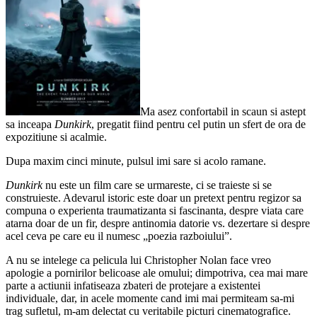
Ma asez confortabil in scaun si astept
sa inceapa
Dunkirk
, pregatit fiind pentru cel putin un sfert de ora de
expozitiune si acalmie.
Dupa maxim cinci minute, pulsul imi sare si acolo ramane.
Dunkirk
nu este un film care se urmareste, ci se traieste si se
construieste. Adevarul istoric este doar un pretext pentru regizor sa
compuna o experienta traumatizanta si fascinanta, despre viata care
atarna doar de un fir, despre antinomia datorie vs. dezertare si despre
acel ceva pe care eu il numesc „poezia razboiului”.
A nu se intelege ca pelicula lui Christopher Nolan face vreo
apologie a pornirilor belicoase ale omului; dimpotriva, cea mai mare
parte a actiunii infatiseaza zbateri de protejare a existentei
individuale, dar, in acele momente cand imi mai permiteam sa-mi
trag sufletul, m-am delectat cu veritabile picturi cinematografice.