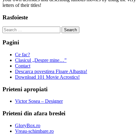
letters of their titles!
Rasfoieste
Search
for:
Pagini
Ce fac?
Clasicul „Despre mine…”
Contact
Descarca povestirea Floare Albastra!
Download 101 Movie Acrostics!
Prieteni apropiati
Victor Sosea – Designer
Prieteni din afara breslei
GloryBox.ro
Vreau-schimbare.ro