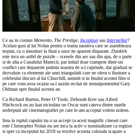
Ce au in comun
Memento
,
The Prestige
,
Inception
sau
Interstellar
?
Acelasi gust al lui Nolan pentru o trama narativa care se asambleaza
treptat, cu o innodare la final a unor ite aparent disparate.
Dunkirk
este inca un astfel de puzzle – scenele din aer sau din apa, de o parte
si de alta a Canalului Manecii, par initial doar crampeie dintr-un
conflict care depaseste putinta noastra de a-l cuprinde, dar gradual se
dezvaluie ca elemente ale unei triangulatii care ne ofera o ilustrare a
celebrului discurs al lui Churchill, amintit si in finalul acestui film si
pe care vom avea ocazia sa-l auzim recitat de nemaipomenitul Gary
Oldman spre finalul acestui an.
Ca Richard Burton, Peter O’Toole, Deborah Kerr sau Alfred
Hitchcock nu au luat niciodata un Oscar sunt cateva dintre marile
nedreptati ale cinematografiei pe care le-am acceptat volens nolens.
Insa in ruptul capului nu o sa accept ca acest magnific cineast care
este Christopher Nolan nu are inca la activ o nominalizare ca regizor
si sper ca inceputul lui 2018 sa rezolve aceasta colosala scapare a