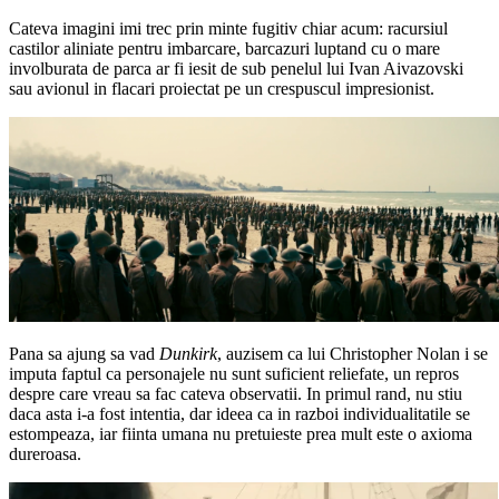
Cateva imagini imi trec prin minte fugitiv chiar acum: racursiul
castilor aliniate pentru imbarcare, barcazuri luptand cu o mare
involburata de parca ar fi iesit de sub penelul lui Ivan Aivazovski
sau avionul in flacari proiectat pe un crespuscul impresionist.
Pana sa ajung sa vad
Dunkirk
, auzisem ca lui Christopher Nolan i se
imputa faptul ca personajele nu sunt suficient reliefate, un repros
despre care vreau sa fac cateva observatii. In primul rand, nu stiu
daca asta i-a fost intentia, dar ideea ca in razboi individualitatile se
estompeaza, iar fiinta umana nu pretuieste prea mult este o axioma
dureroasa.