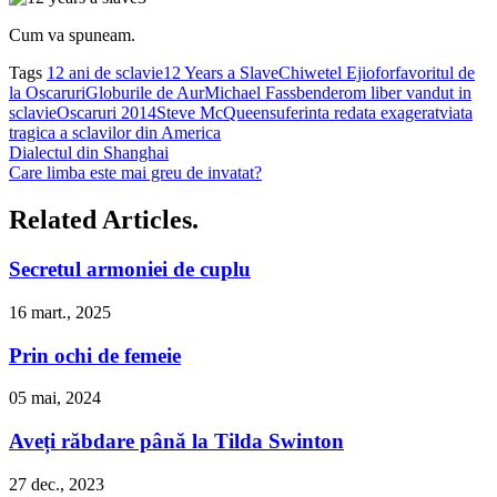
Cum va spuneam.
Tags
12 ani de sclavie
12 Years a Slave
Chiwetel Ejiofor
favoritul de
la Oscaruri
Globurile de Aur
Michael Fassbender
om liber vandut in
sclavie
Oscaruri 2014
Steve McQueen
suferinta redata exagerat
viata
tragica a sclavilor din America
Dialectul din Shanghai
Care limba este mai greu de invatat?
Related Articles.
Secretul armoniei de cuplu
16 mart., 2025
Prin ochi de femeie
05 mai, 2024
Aveți răbdare până la Tilda Swinton
27 dec., 2023