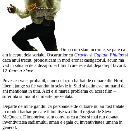
Dupa cum stau lucrurile, se pare ca
am inceput deja serialul Oscarurilor cu
Gravity
si
Captain Phillips
si
daca anul trecut, pronosticam in mod eronat castigatorul, acum ma
vad in situatia de a dezaproba filmul care este dat deja drept favorit:
12 Years a Slave
.
Povestea va e, probabil, cunoscuta: un barbat de culoare din Nord,
liber, ajunge sa fie vandut in sclavie in Sud si patimeste numarul de
ani mentionat in titlu. Aici e si marea problema cu acest film –
suferinta si modul cum este prezentata.
Departe de mine gandul ca persoanele de culoare nu au fost tratate
in modul barbar pe care il infatiseaza filmul regizat de Steve
McQueen. Dimpotriva, sunt convins ca a fost si mai rau de-atat,
inventivitatea sadismului uman e egala cu inventivitatea umana in
general.