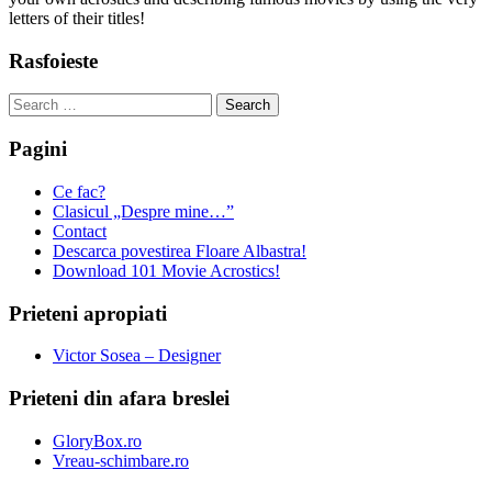
letters of their titles!
Rasfoieste
Search
for:
Pagini
Ce fac?
Clasicul „Despre mine…”
Contact
Descarca povestirea Floare Albastra!
Download 101 Movie Acrostics!
Prieteni apropiati
Victor Sosea – Designer
Prieteni din afara breslei
GloryBox.ro
Vreau-schimbare.ro