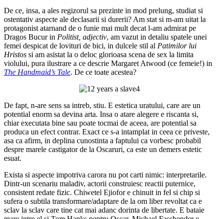
De ce, insa, a ales regizorul sa prezinte in mod prelung, studiat si
ostentativ aspecte ale declasarii si durerii? Am stat si m-am uitat la
protagonist atarnand de o funie mai mult decat l-am admirat pe
Dragos Bucur in
Politist, adjectiv
, am vazut in detaliu spatele unei
femei despicat de lovituri de bici, in dulcele stil al
Patimilor lui
Hristos
si am asistat la o deloc glorioasa scena de sex la limita
violului, pura ilustrare a ce descrie Margaret Atwood (ce femeie!) in
The Handmaid’s Tale
. De ce toate acestea?
De fapt, n-are sens sa intreb, stiu. E estetica uratului, care are un
potential enorm sa devina arta. Insa o atare alegere e riscanta si,
chiar executata bine sau poate tocmai de aceea, are potential sa
produca un efect contrar. Exact ce s-a intamplat in ceea ce priveste,
asa ca afirm, in deplina cunostinta a faptului ca vorbesc probabil
despre marele castigator de la Oscaruri, ca este un demers estetic
esuat.
Exista si aspecte impotriva carora nu pot carti nimic: interpretarile.
Dintr-un scenariu maladiv, actorii construiesc reactii puternice,
consistent redate fizic. Chiwetel Ejiofor e chinuit in fel si chip si
sufera o subtila transformare/adaptare de la om liber revoltat ca e
sclav la sclav care tine cat mai adanc dorinta de libertate. E bataie
mare intre el si Tom Hanks pentru Oscar. Michael Fassbender e