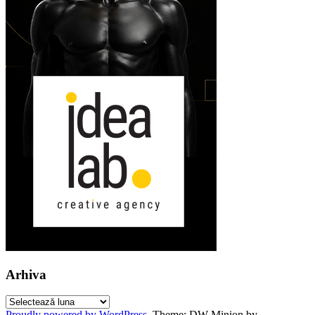
Arhiva
Arhiva
Proudly powered by WordPress
.
Theme: DW Minion by