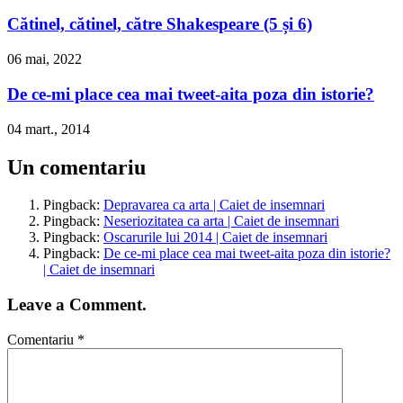
Cătinel, cătinel, către Shakespeare (5 și 6)
06 mai, 2022
De ce-mi place cea mai tweet-aita poza din istorie?
04 mart., 2014
Un comentariu
Pingback:
Depravarea ca arta | Caiet de insemnari
Pingback:
Neseriozitatea ca arta | Caiet de insemnari
Pingback:
Oscarurile lui 2014 | Caiet de insemnari
Pingback:
De ce-mi place cea mai tweet-aita poza din istorie?
| Caiet de insemnari
Leave a Comment.
Comentariu
*