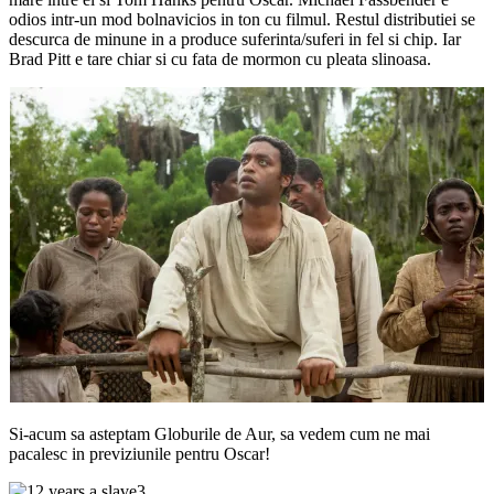
odios intr-un mod bolnavicios in ton cu filmul. Restul distributiei se
descurca de minune in a produce suferinta/suferi in fel si chip. Iar
Brad Pitt e tare chiar si cu fata de mormon cu pleata slinoasa.
Si-acum sa asteptam Globurile de Aur, sa vedem cum ne mai
pacalesc in previziunile pentru Oscar!