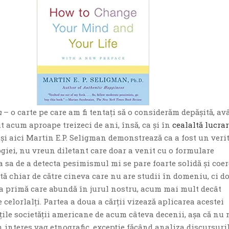
m
– o carte pe care am fi tentaţi să o considerăm depăşită, av
t acum aproape treizeci de ani, însă, ca şi în
cealaltă lucra
, şi aici Martin E.P. Seligman demonstrează ca a fost un veri
giei, nu vreun diletant care doar a venit cu o formulare
 sa de a detecta pesimismul mi se pare foarte solidă şi coe
zată chiar de către cineva care nu are studii în domeniu, ci d
ia primă care abundă în jurul nostru, acum mai mult decât
 celorlalţi. Partea a doua a cărţii vizează aplicarea acestei
ţile societăţii americane de acum câteva decenii, aşa că nu
 interes vag etnografic, excepţie făcând analiza discursuri