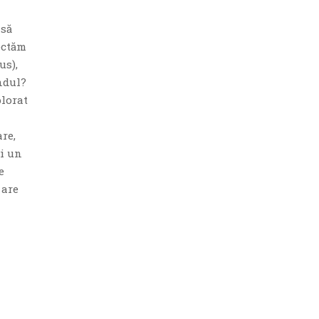
 să
tectăm
us),
ndul?
plorat
re,
mi un
e
 are