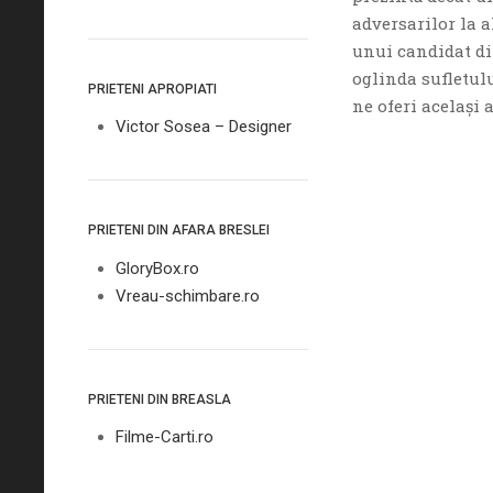
adversarilor la a
unui candidat di
oglinda sufletulu
PRIETENI APROPIATI
ne oferi acelaşi 
Victor Sosea – Designer
PRIETENI DIN AFARA BRESLEI
GloryBox.ro
Vreau-schimbare.ro
PRIETENI DIN BREASLA
Filme-Carti.ro