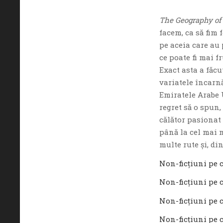
The Geography of 
facem, ca să fim 
pe aceia care au p
ce poate fi mai 
Exact asta a făcu
variatele încarnă
Emiratele Arabe 
regret să o spun
călător pasionat
până la cel mai m
multe rute şi, di
Non-ficţiuni pe c
Non-ficţiuni pe c
Non-ficţiuni pe c
Non-ficţiuni pe c