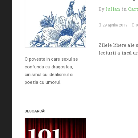
By
Iulian
in
Cart
29 aprilie 2019
0
Zilele libere ale
lecturii a încă u
O poveste in care sexul se
confunda cu dragostea,
cinismul cu idealismul si
poezia cu umorul.
DESCARCĂ!