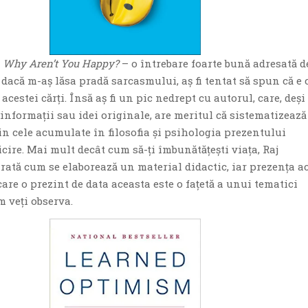
t, Why Aren’t You Happy?
– o întrebare foarte bună adresată d
dacă m-aş lăsa pradă sarcasmului, aş fi tentat să spun că e 
acestei cărţi. Însă aş fi un pic nedrept cu autorul, care, deşi
informaţii sau idei originale, are meritul că sistematizează
in cele acumulate în filosofia şi psihologia prezentului
ricire. Mai mult decât cum să-ţi îmbunătăţeşti viaţa, Raj
rată cum se elaborează un material didactic, iar prezenţa a
 care o prezint de data aceasta este o faţetă a unui tematici
m veţi observa.