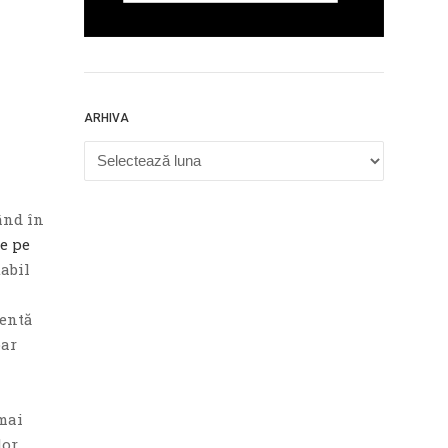
ARHIVA
Arhiva
ând în
re pe
tabil
rentă
oar
 mai
lor