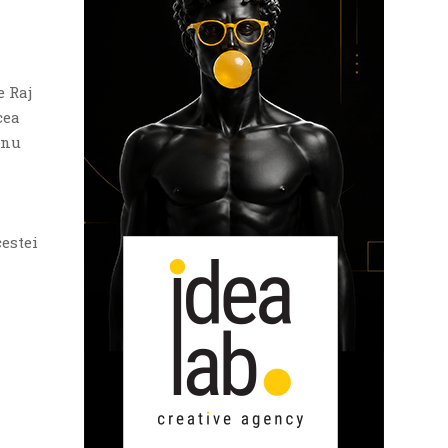
e Raj
cea
 nu
cestei