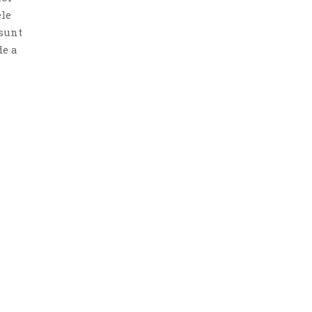
ele
 sunt
de a