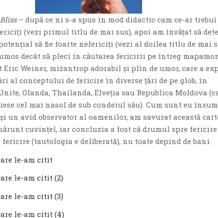
Bliss
– după ce ni s-a spus în mod didactic cam ce-ar trebui
fericiţi (vezi primul titlu de mai sus), apoi am învăţat să de
otenţial să fie foarte nefericiţi (vezi al doilea titlu de mai s
frumos decât să pleci în căutarea fericirii pe întreg mapamo
t Eric Weiner, mizantrop adorabil şi plin de umor, care a ex
ri al conceptului de fericire în diverse ţări de pe glob, în
Unite, Olanda, Thailanda, Elveţia sau Republica Moldova (ca
, iese cel mai nasol de sub condeiul său). Cum sunt eu însu
 şi un avid observator al oamenilor, am savurat această cart
ărunt cuvinţel, iar concluzia a fost că drumul spre fericire
n fericire (tautologia e deliberată), nu toate depind de bani.
are le-am citit
are le-am citit (2)
are le-am citit (3)
are le-am citit (4)