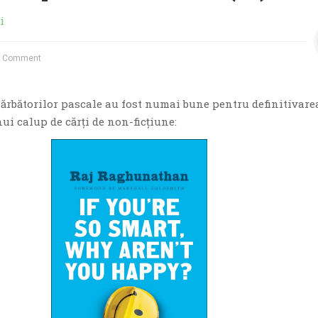
i
 Comment
 sărbătorilor pascale au fost numai bune pentru definitivare
nui calup de cărţi de non-ficţiune: