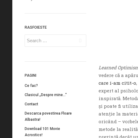
RASFOIESTE
Learned Optimis
vedere că a apăru
PAGINI
care i-am citit-o
Ce fac?
expert al psiholo
Clasicul „Despre mine…”
inspirată. Metoda
Contact
şi poate fi utili
atenţie la mater
Descarca povestirea Floare
Albastra!
oricând – vorbele
metode la realită
Download 101 Movie
Acrostics!
prezintă decât un