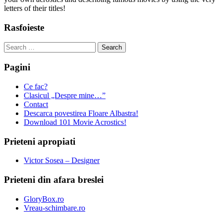
letters of their titles!
Rasfoieste
Search
for:
Pagini
Ce fac?
Clasicul „Despre mine…”
Contact
Descarca povestirea Floare Albastra!
Download 101 Movie Acrostics!
Prieteni apropiati
Victor Sosea – Designer
Prieteni din afara breslei
GloryBox.ro
Vreau-schimbare.ro