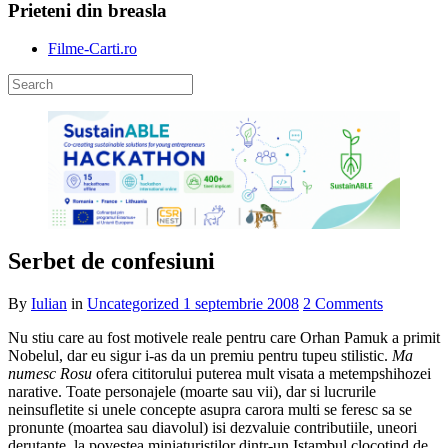
Prieteni din breasla
Filme-Carti.ro
Serbet de confesiuni
By
Iulian
in
Uncategorized
1 septembrie 2008
2 Comments
Nu stiu care au fost motivele reale pentru care Orhan Pamuk a primit
Nobelul, dar eu sigur i-as da un premiu pentru tupeu stilistic.
Ma
numesc Rosu
ofera cititorului puterea mult visata a metempshihozei
narative. Toate personajele (moarte sau vii), dar si lucrurile
neinsufletite si unele concepte asupra carora multi se feresc sa se
pronunte (moartea sau diavolul) isi dezvaluie contributiile, uneori
derutante, la povestea miniaturistilor dintr-un Istambul clocotind de