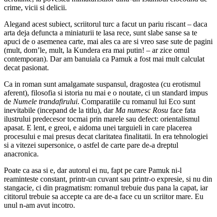
crime, vicii si delicii.
Alegand acest subiect, scriitorul turc a facut un pariu riscant – daca
arta deja defuncta a miniaturii te lasa rece, sunt slabe sanse sa te
apuci de o asemenea carte, mai ales ca are si vreo sase sute de pagini
(mult, dom’le, mult, la Kundera era mai putin! – ar zice omul
contemporan). Dar am banuiala ca
Pamuk a fost mai mult calculat
decat pasionat.
Ca in roman sunt amalgamate suspansul, dragostea (cu erotismul
aferent), filosofia si istoria nu mai e o noutate, ci un standard impus
de
Numele trandafirului
. Comparatiile cu romanul lui Eco sunt
inevitabile (incepand de la titlu), dar
Ma numesc Rosu
face fata
ilustrului predecesor tocmai prin marele sau defect: orientalismul
apasat. E lent, e greoi, e aidoma unei targuieli in care placerea
procesului e mai presus decat claritatea finalitatii. In era tehnologiei
si a vitezei supersonice, o astfel de carte pare de-a dreptul
anacronica.
Poate ca asa si e, dar autorul ei nu, fapt pe care Pamuk ni-l
reaminteste constant, printr-un cuvant sau printr-o expresie, si nu din
stangacie, ci din pragmatism: romanul trebuie dus pana la capat, iar
cititorul trebuie sa accepte ca are de-a face cu un scriitor mare. Eu
unul n-am avut incotro.