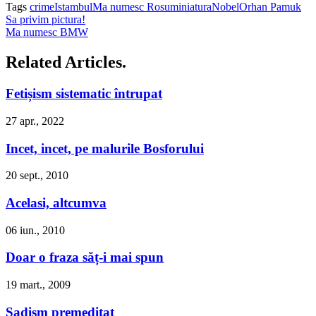
Tags
crime
Istambul
Ma numesc Rosu
miniatura
Nobel
Orhan Pamuk
Sa privim pictura!
Ma numesc BMW
Related Articles.
Fetișism sistematic întrupat
27 apr., 2022
Incet, incet, pe malurile Bosforului
20 sept., 2010
Acelasi, altcumva
06 iun., 2010
Doar o fraza săț-i mai spun
19 mart., 2009
Sadism premeditat