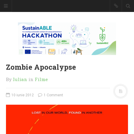
Caiet de
insemnari
DESCARCĂ!
Zombie Apocalypse
By
Iulian
in
Filme
10 iunie 2012
1 Comment