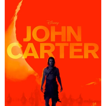
O poveste in care sexul se
confunda cu dragostea,
cinismul cu idealismul si
poezia cu umorul.
DESCARCĂ!