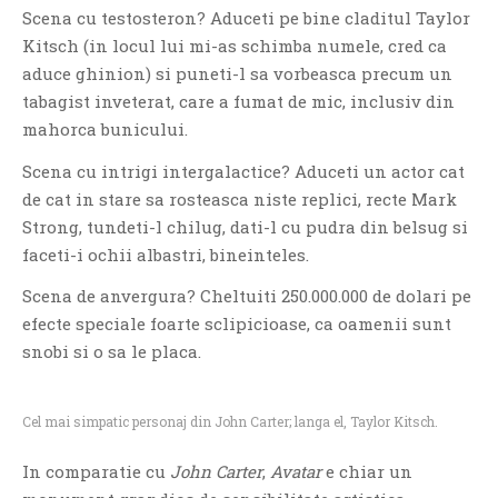
Scena cu testosteron? Aduceti pe bine claditul Taylor
PAGINI
Kitsch (in locul lui mi-as schimba numele, cred ca
Ce fac?
aduce ghinion) si puneti-l sa vorbeasca precum un
Clasicul „Despre mine…”
tabagist inveterat, care a fumat de mic, inclusiv din
mahorca bunicului.
Contact
Descarca povestirea Floare
Scena cu intrigi intergalactice? Aduceti un actor cat
Albastra!
de cat in stare sa rosteasca niste replici, recte Mark
Download 101 Movie
Strong, tundeti-l chilug, dati-l cu pudra din belsug si
Acrostics!
faceti-i ochii albastri, bineinteles.
Scena de anvergura? Cheltuiti 250.000.000 de dolari pe
PRIETENI APROPIATI
efecte speciale foarte sclipicioase, ca oamenii sunt
Victor Sosea – Designer
snobi si o sa le placa.
PRIETENI DIN AFARA BRESLEI
Cel mai simpatic personaj din John Carter; langa el, Taylor Kitsch.
GloryBox.ro
Vreau-schimbare.ro
In comparatie cu
John Carter
,
Avatar
e chiar un