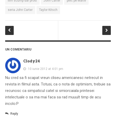
film scump dar prost
John Carter
plec pe Marte
seria John Carter
Taylor Kitsch
UN COMENTARIU
Clody24
10 iunie 2012 at 4:01 pm
Nu cred sa fi scapat vreun cliseu americanesc netrecut in
revista in filmul asta. Totusi, ca o nota de optimism, trebuie sa
recunosc ca simpaticul catel si smiorcaiala printesei
intelectuale o sa ma mai faca sa rad muuult timp de acu
incolo:P
Reply