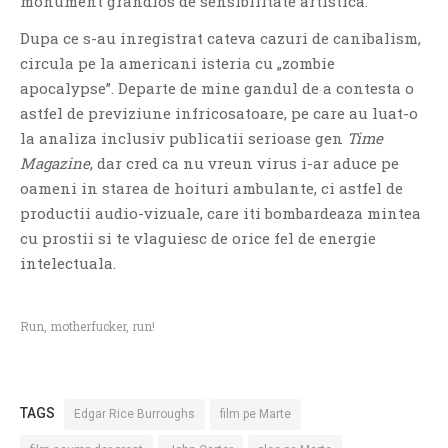
monument grandios de sensibilitate artistica.
PRIETENI DIN BREASLA
Dupa ce s-au inregistrat cateva cazuri de canibalism,
Filme-Carti.ro
circula pe la americani isteria cu „zombie
apocalypse”. Departe de mine gandul de a contesta o
astfel de previziune infricosatoare, pe care au luat-o
la analiza inclusiv publicatii serioase gen
Time
Magazine
, dar cred ca nu vreun virus i-ar aduce pe
oameni in starea de hoituri ambulante, ci astfel de
productii audio-vizuale, care iti bombardeaza mintea
cu prostii si te vlaguiesc de orice fel de energie
intelectuala.
Run, motherfucker, run!
TAGS
Edgar Rice Burroughs
film pe Marte