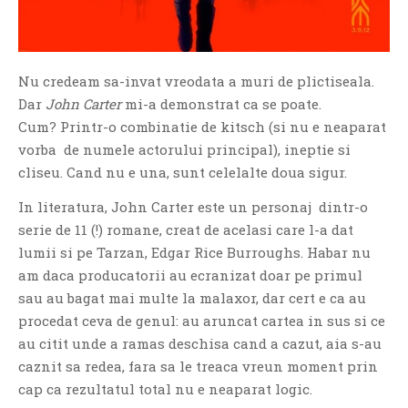
Nu credeam sa-invat vreodata a muri de plictiseala.
Dar
John Carter
mi-a demonstrat ca se poate.
Cum? Printr-o combinatie de kitsch (si nu e neaparat
If you like movies, words and
vorba de numele actorului principal), ineptie si
mind games, then this is the
cliseu. Cand nu e una, sunt celelalte doua sigur.
book for you. Take the
challenge of creating your
In literatura, John Carter este un personaj dintr-o
own acrostics and describing
serie de 11 (!) romane, creat de acelasi care l-a dat
famous movies by using the
lumii si pe Tarzan, Edgar Rice Burroughs. Habar nu
very letters of their titles!
am daca producatorii au ecranizat doar pe primul
sau au bagat mai multe la malaxor, dar cert e ca au
RASFOIESTE
procedat ceva de genul: au aruncat cartea in sus si ce
au citit unde a ramas deschisa cand a cazut, aia s-au
caznit sa redea, fara sa le treaca vreun moment prin
cap ca rezultatul total nu e neaparat logic.