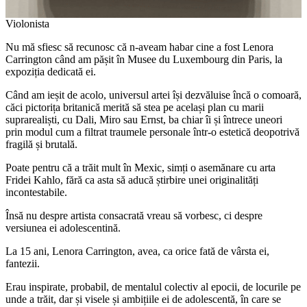
Violonista
Nu mă sfiesc să recunosc că n-aveam habar cine a fost Lenora
Carrington când am pășit în Musee du Luxembourg din Paris, la
expoziția dedicată ei.
Când am ieșit de acolo, universul artei își dezvăluise încă o comoară,
căci pictorița britanică merită să stea pe același plan cu marii
suprarealiști, cu Dali, Miro sau Ernst, ba chiar îi și întrece uneori
prin modul cum a filtrat traumele personale într-o estetică deopotrivă
fragilă și brutală.
Poate pentru că a trăit mult în Mexic, simți o asemănare cu arta
Fridei Kahlo, fără ca asta să aducă știrbire unei originalități
incontestabile.
Însă nu despre artista consacrată vreau să vorbesc, ci despre
versiunea ei adolescentină.
La 15 ani, Lenora Carrington, avea, ca orice fată de vârsta ei,
fantezii.
Erau inspirate, probabil, de mentalul colectiv al epocii, de locurile pe
unde a trăit, dar și visele și ambițiile ei de adolescentă, în care se