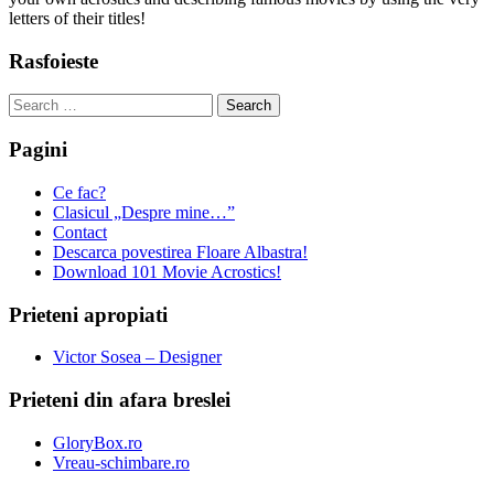
letters of their titles!
Rasfoieste
Search
for:
Pagini
Ce fac?
Clasicul „Despre mine…”
Contact
Descarca povestirea Floare Albastra!
Download 101 Movie Acrostics!
Prieteni apropiati
Victor Sosea – Designer
Prieteni din afara breslei
GloryBox.ro
Vreau-schimbare.ro