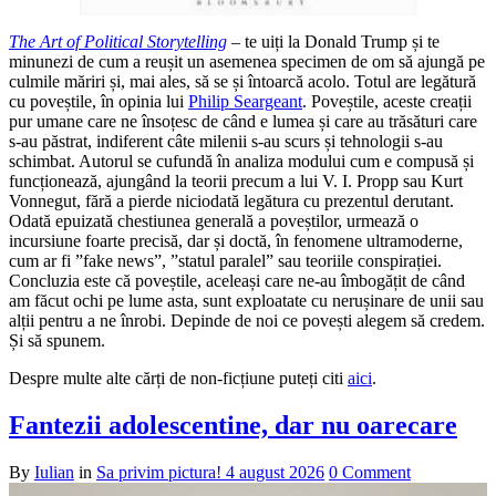
The Art of Political Storytelling
– te uiți la Donald Trump și te
minunezi de cum a reușit un asemenea specimen de om să ajungă pe
culmile măriri și, mai ales, să se și întoarcă acolo. Totul are legătură
cu poveștile, în opinia lui
Philip Seargeant
. Poveștile, aceste creații
pur umane care ne însoțesc de când e lumea și care au trăsături care
s-au păstrat, indiferent câte milenii s-au scurs și tehnologii s-au
schimbat. Autorul se cufundă în analiza modului cum e compusă și
funcționează, ajungând la teorii precum a lui V. I. Propp sau Kurt
Vonnegut, fără a pierde niciodată legătura cu prezentul derutant.
Odată epuizată chestiunea generală a poveștilor, urmează o
incursiune foarte precisă, dar și doctă, în fenomene ultramoderne,
cum ar fi ”fake news”, ”statul paralel” sau teoriile conspirației.
Concluzia este că poveștile, aceleași care ne-au îmbogățit de când
am făcut ochi pe lume asta, sunt exploatate cu nerușinare de unii sau
alții pentru a ne înrobi. Depinde de noi ce povești alegem să credem.
Și să spunem.
Despre multe alte cărți de non-ficțiune puteți citi
aici
.
Fantezii adolescentine, dar nu oarecare
By
Iulian
in
Sa privim pictura!
4 august 2026
0 Comment