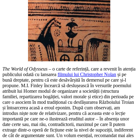
The World of Odysseus
– o carte de referință, care a revenit în atenția
publicului odată cu lansarea
filmului lui Christopher Nolan
și pe
bună dreptate, pentru că este desăvârșită în demersul pe care și-l
propune. M.I. Finley încearcă să deslușească în versurile poemului
atribuit lui Homer modul de organizare a societății (structura
familiei, repartizarea bogăției, valori morale și etice) din perioada pe
care o asociem în mod tradițional cu desfășurarea Războiului Troian
și întoarcerea acasă a eroul eponim. După cum observați, am
introdus niște note de relativizare, pentru că aceasta este o lecție
importantă pe care ne-o ilustrează eruditul autor – în absența unor
date certe sau, mai rău, contradictorii, maximul pe care îl putem
extrage dintr-o operă de ficțiune este la nivel de supoziții, indiferent
de cât de argumentate sunt. Un volum esențial, recomandat mai ales