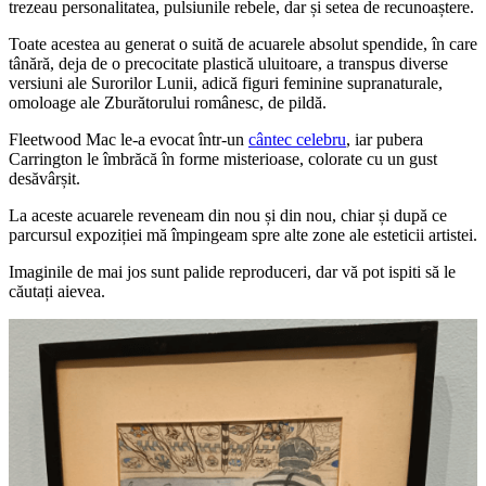
trezeau personalitatea, pulsiunile rebele, dar și setea de recunoaștere.
Toate acestea au generat o suită de acuarele absolut spendide, în care
tânără, deja de o precocitate plastică uluitoare, a transpus diverse
versiuni ale Surorilor Lunii, adică figuri feminine supranaturale,
omoloage ale Zburătorului românesc, de pildă.
Fleetwood Mac le-a evocat într-un
cântec celebru
, iar pubera
Carrington le îmbrăcă în forme misterioase, colorate cu un gust
desăvârșit.
La aceste acuarele reveneam din nou și din nou, chiar și după ce
parcursul expoziției mă împingeam spre alte zone ale esteticii artistei.
Imaginile de mai jos sunt palide reproduceri, dar vă pot ispiti să le
căutați aievea.