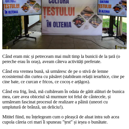
Când eram mic și petreceam mai mult timp la bunicii de la țară (o
pereche erau în oraș), aveam câteva activități preferate.
Când era vremea bună, să urmăresc de pe o stivă de lemne
ecosistemul din curtea cu păsăret (stabileam relații ierarhice, cine pe
cine bate, ce curcan e fricos, ce cocoș e arțăgos).
Când era frig, însă, mă cuibăream în odaia de gătit alături de bunica
mea, care avea obiceiul să murmure tot felul de cântecele, și
urmăream fascinat procesul de realizare a pâinii (uneori cu
umplutură de brânză, un deliciu!).
Mititel fiind, nu înțelegeam cum o pleașcă de aluat intra sub acea
cupola căreia cei mari îi spuneau ”țest” și ieșea o bunătate.