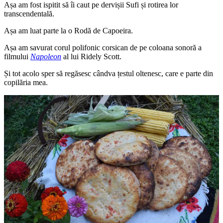
Așa am fost ispitit să îi caut pe dervișii Sufi și rotirea lor
transcendentală.
Așa am luat parte la o Rodă de Capoeira.
Așa am savurat corul polifonic corsican de pe coloana sonoră a
filmului
Napoleon
al lui Ridely Scott.
Și tot acolo sper să regăsesc cândva țestul oltenesc, care e parte din
copilăria mea.