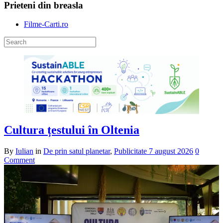
Prieteni din breasla
Filme-Carti.ro
Cultura țestului în Oltenia
By
Iulian
in
De prin satul planetar
,
Publicitate
7 august 2026
0
Comment