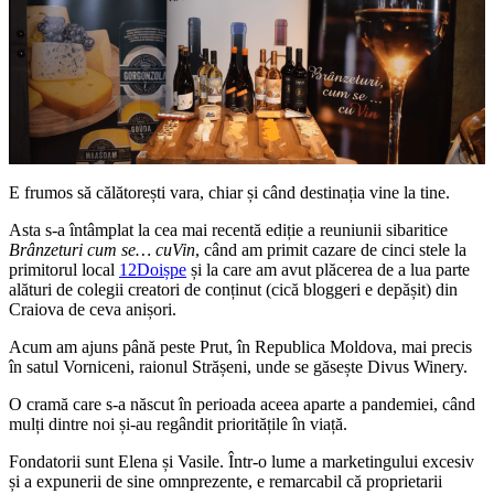
E frumos să călătorești vara, chiar și când destinația vine la tine.
Asta s-a întâmplat la cea mai recentă ediție a reuniunii sibaritice
Brânzeturi cum se… cuVin
, când am primit cazare de cinci stele la
primitorul local
12Doișpe
și la care am avut plăcerea de a lua parte
alături de colegii creatori de conținut (cică bloggeri e depășit) din
Craiova de ceva anișori.
Acum am ajuns până peste Prut, în Republica Moldova, mai precis
în satul Vorniceni, raionul Strășeni, unde se găsește Divus Winery.
O cramă care s-a născut în perioada aceea aparte a pandemiei, când
mulți dintre noi și-au regândit prioritățile în viață.
Fondatorii sunt Elena și Vasile. Într-o lume a marketingului excesiv
și a expunerii de sine omnprezente, e remarcabil că proprietarii