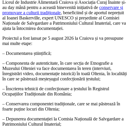
Liceul de Industrie Alimentară Craiova și Asociația Curaj Înainte și-
au day mână pentru a această binevenită inițiativă de
conservare și
promovare a culturii tradiționale
, beneficiind și de aportul neprețuit
al Ioanei Baskerville, expert UNESCO și președinte al Comisiei
Naționale de Salvgardare a Patrimoniului Cultural Imaterial, care va
ajuta la întocmirea documentației.
Proiectul a fost lansat pe 5 august 2026 la Craiova și va presupune
mai multe etape:
– Documentarea științifică;
– Componenta de autenticitate, în care secția de Etnografie a
Muzeului Olteniei va face documentarea în teren (interviuri,
înregistrări video, documentație istorică) în toată Oltenia, în localități
în care se păstrează meșteșugul confecționării țestului;
– Înscrierea tehnicii de confecționare a țestului în Registrul
Ocupațiilor Tradiționale din România;
– Conservarea componentei tradiționale, care se mai păstrează în
foarte puține locuri din Oltenia;
– Depunerea documentației la Comisia Națională de Salvgardare a
Patrimoniului Cultural Imaterial;