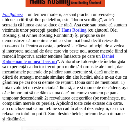
Factfulness
– un termen modern, asociat practicii universale și
ubicue a citirii știrilor pe telefon, este ”doom scrolling”, adică
senzația că lumea asta se duce de râpă. Așa este sau poate că suntem
victimele unor percepții greșite?
Hans Rosling
(cu ajutorul Olei
Rosling și al Annei Rosling Ronnlund) își propune să ne
demonstreze că omenirea e într-o stare mai bună decât reiese din
mass-media. Pentru aceasta, apelează la câteva principii de a vedea
și interpreta noianul de date care vin peste noi, aceste metode fiind și
remedii împotriva acelor tendințe înnăscute pe care un
Daniel
Kahneman le numea ”bias-uri
”. Autorul se folosește de îndelungata
sa experiență ca doctor trecut prin multe țări oropsite ale lumii, dar
mecanismele generale de gândire sunt coerente și, dacă unele nu
diferă de strategii mentale similare din alte lucrări, altele m-au dus cu
gândirea pe căi noi și demne de reținut. Două sunt de menționat: 1)
linia evoluției nu este niciodată liniară, are și momente de cădere, așa
că e important să ne dăm seama dacă nu cumva suntem pe panta
temporar descendentă; 2) reevaluarea categoriilor (pe românește, nu
comparăm merele cu perele). Aplicând toate cele extrase din carte,
am concluzionat că nu trebuie să cad în abisul deznădejdii, dar nici
relaxat cu totul nu pot fi. Sunt destule belele, oricum le-am întoarce
și răstălmăci.