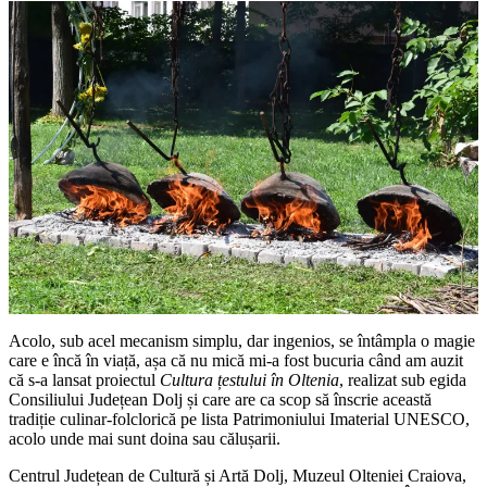
Acolo, sub acel mecanism simplu, dar ingenios, se întâmpla o magie
care e încă în viață, așa că nu mică mi-a fost bucuria când am auzit
că s-a lansat proiectul
Cultura țestului în Oltenia
, realizat sub egida
Consiliului Județean Dolj și care are ca scop să înscrie această
tradiție culinar-folclorică pe lista Patrimoniului Imaterial UNESCO,
acolo unde mai sunt doina sau călușarii.
Centrul Județean de Cultură și Artă Dolj, Muzeul Olteniei Craiova,