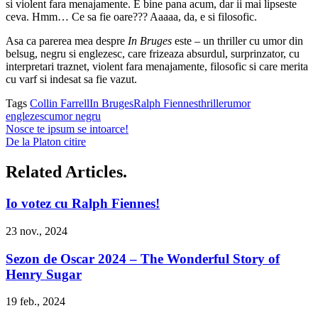
si violent fara menajamente. E bine pana acum, dar ii mai lipseste
ceva. Hmm… Ce sa fie oare??? Aaaaa, da, e si filosofic.
Asa ca parerea mea despre
In Bruges
este – un thriller cu umor din
belsug, negru si englezesc, care frizeaza absurdul, surprinzator, cu
interpretari traznet, violent fara menajamente, filosofic si care merita
cu varf si indesat sa fie vazut.
Tags
Collin Farrell
In Bruges
Ralph Fiennes
thriller
umor
englezesc
umor negru
Nosce te ipsum se intoarce!
De la Platon citire
Related Articles.
Io votez cu Ralph Fiennes!
23 nov., 2024
Sezon de Oscar 2024 – The Wonderful Story of
Henry Sugar
19 feb., 2024