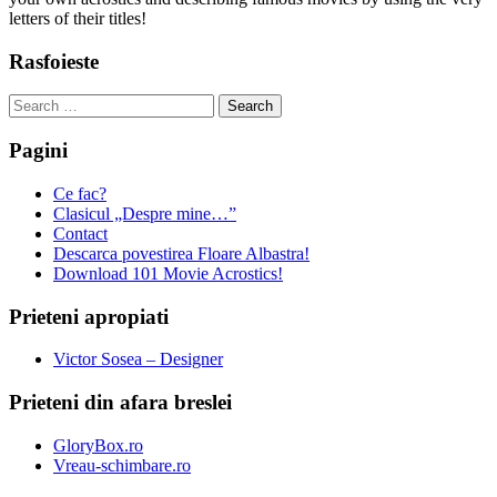
letters of their titles!
Rasfoieste
Search
for:
Pagini
Ce fac?
Clasicul „Despre mine…”
Contact
Descarca povestirea Floare Albastra!
Download 101 Movie Acrostics!
Prieteni apropiati
Victor Sosea – Designer
Prieteni din afara breslei
GloryBox.ro
Vreau-schimbare.ro