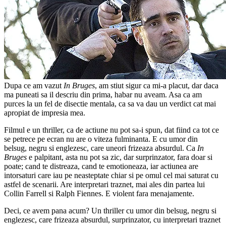
Dupa ce am vazut
In Bruges
, am stiut sigur ca mi-a placut, dar daca
ma puneati sa il descriu din prima, habar nu aveam. Asa ca am
purces la un fel de disectie mentala, ca sa va dau un verdict cat mai
apropiat de impresia mea.
Filmul e un thriller, ca de actiune nu pot sa-i spun, dat fiind ca tot ce
se petrece pe ecran nu are o viteza fulminanta. E cu umor din
belsug, negru si englezesc, care uneori frizeaza absurdul. Ca
In
Bruges
e palpitant, asta nu pot sa zic, dar surprinzator, fara doar si
poate; cand te distreaza, cand te emotioneaza, iar actiunea are
intorsaturi care iau pe neasteptate chiar si pe omul cel mai saturat cu
astfel de scenarii. Are interpretari traznet, mai ales din partea lui
Collin Farrell si Ralph Fiennes. E violent fara menajamente.
Deci, ce avem pana acum? Un thriller cu umor din belsug, negru si
englezesc, care frizeaza absurdul, surprinzator, cu interpretari traznet