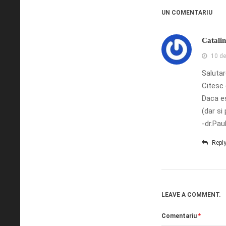
UN COMENTARIU
Catali
10 de
Salutare
Citesc 
Daca es
(dar si
-dr.Pau
Repl
LEAVE A COMMENT.
Comentariu
*