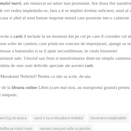
malul marii
, am remarcat un umor mai pronuntat. Are doua fire narativ
le vei vedea impletindu-se, fara a ti se implini dorinta suficient, unul al 
casa si altul al unui batran inapoiat mintal care porneste intr-o calatorie
rectie a
cartii
il include la un moment dat pe cel pe care il consider cel m
tanar sofer de camion, care printr-un concurs de imprejurari, ajunge sa se
rioase a batranului si sa il ajute neconditionat, in ciuda bizareriei
isiunii sale. Umorul sau frust si transformarea dintr-un simplu camion
iinta de sine sunt deliciile speciale ale acestei
carti
.
a Murakami Nobelul? Pentru ca stie sa scrie, de-aia.
r de la
libraria online
Libris (care mai nou, au transportul gratuit) pentru
 simpatic.
care fug de acasa
cand o sa ia Murakami Nobelul
fenomene inexplicabile
Kafka pe malul marii
oameni care pot vorbi cu pisicile