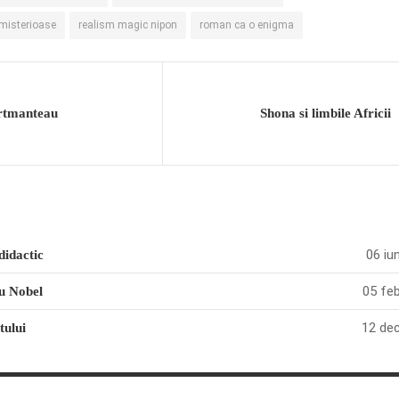
 misterioase
realism magic nipon
roman ca o enigma
rtmanteau
Shona si limbile Africii
06 iu
idactic
05 feb
u Nobel
12 dec
tului