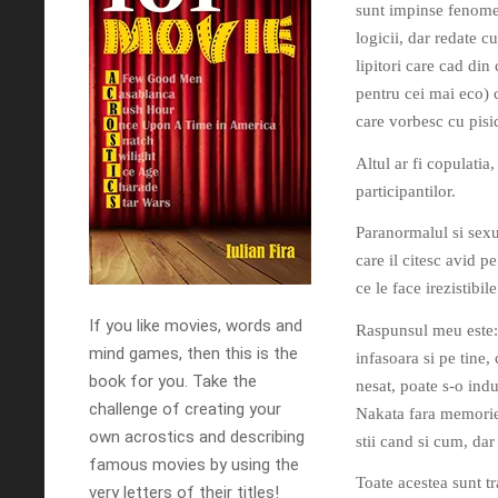
sunt impinse fenome
logicii, dar redate c
lipitori care cad din
pentru cei mai eco) 
care vorbesc cu pisic
Altul ar fi copulatia
participantilor.
Paranormalul si sexul
care il citesc avid 
ce le face irezistibil
If you like movies, words and
Raspunsul meu este: 
mind games, then this is the
infasoara si pe tine, 
book for you. Take the
nesat, poate s-o indu
challenge of creating your
Nakata fara memorie 
own acrostics and describing
stii cand si cum, dar
famous movies by using the
Toate acestea sunt tra
very letters of their titles!