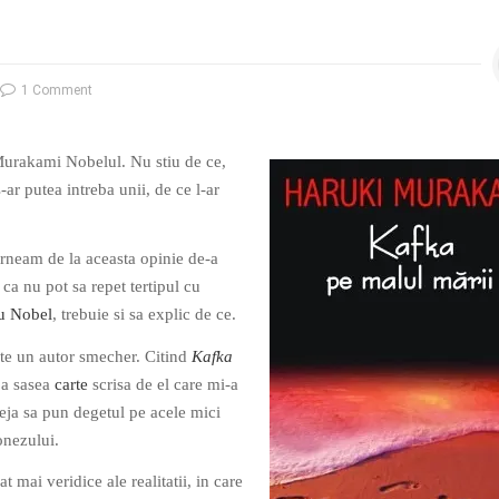
1 Comment
Murakami Nobelul. Nu stiu de ce,
s-ar putea intreba unii, de ce l-ar
rneam de la aceasta opinie de-a
ca nu pot sa repet tertipul cu
u Nobel
, trebuie si sa explic de ce.
e un autor smecher. Citind
Kafka
 a sasea
carte
scrisa de el care mi-a
eja sa pun degetul pe acele mici
onezului.
at mai veridice ale realitatii, in care