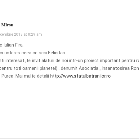
n Mirsu
cembrie 2013 at 8:29 am
 Iulian Fira.
cu interes ceea ce scrii.Felicitari.
ti interesat ,te invit alaturi de noi intr-un proiect important pentru 
 pentru toti oamenii planetei) , denumit Asociatia ,,Insanatosirea Ro
l Purea .Mai multe detalii
http://www.sfatulbatranilor.ro
y