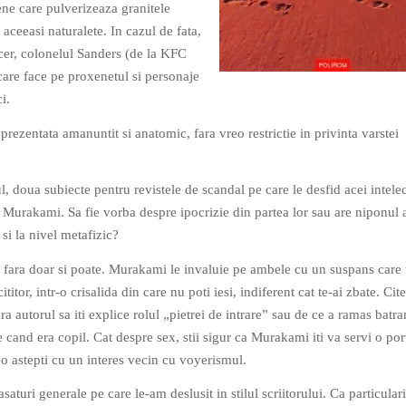
ne care pulverizeaza granitele
u aceeasi naturalete. In cazul de fata,
 cer, colonelul Sanders (de la KFC
care face pe proxenetul si personaje
i.
, prezentata amanuntit si anatomic, fara vreo restrictie in privinta varstei
, doua subiecte pentru revistele de scandal pe care le desfid acei intelec
pe Murakami. Sa fie vorba despre ipocrizie din partea lor sau are niponul 
e si la nivel metafizic?
fara doar si poate. Murakami le invaluie pe ambele cu un suspans care 
cititor, intr-o crisalida din care nu poti iesi, indiferent cat te-ai zbate. Cite
ra autorul sa iti explice rolul „pietrei de intrare” sau de ce a ramas batra
cand era copil. Cat despre sex, stii sigur ca Murakami iti va servi o por
 o astepti cu un interes vecin cu voyerismul.
saturi generale pe care le-am deslusit in stilul scriitorului. Ca particulari