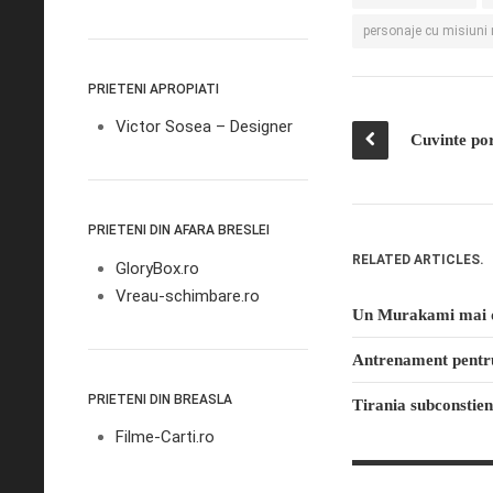
personaje cu misiuni
PRIETENI APROPIATI
Victor Sosea – Designer
Cuvinte po
PRIETENI DIN AFARA BRESLEI
RELATED ARTICLES.
GloryBox.ro
Vreau-schimbare.ro
Un Murakami mai d
Antrenament pentr
PRIETENI DIN BREASLA
Tirania subconstien
Filme-Carti.ro