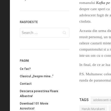
romanului
Kafka pe 
despre care speri ca 
adolescent fugit de a
ciudata.
RASFOIESTE
Aceasta din urma di
reusit personaj, un 
ralieze cautarii miste
companionului si a m
intr-un om cu o const
PAGINI
In final, de ce ar lu
Ce fac?
P.S. Multumesc celo
Clasicul „Despre mine…”
runda de paranormal
Contact
Descarca povestirea Floare
Albastra!
TAGS
adolescenti 
Download 101 Movie
Acrostics!
Haruki Murakami