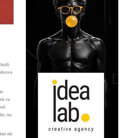
tuali
altceva
te
sti cu
nul
tie, nu
tati ale