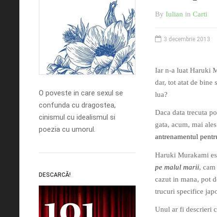
By
Iulian
in
Carti
3 decembrie 2013
Iar n-a luat Haruki 
dar, tot atat de bine 
O poveste in care sexul se
lua?
confunda cu dragostea,
Daca data trecuta po
cinismul cu idealismul si
gata, acum, mai ales 
poezia cu umorul.
antrenamentul pentr
Haruki Murakami est
pe malul marii
, cam
DESCARCĂ!
cazut in mana, pot d
trucuri specifice jap
Unul ar fi descrieri c