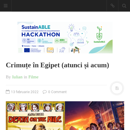
Caiet de
insemnari
DESCARCĂ!
Crimuțe în Egipet (atunci și acum)
By
Iulian
in
Filme
13 februarie 2022
0 Comment