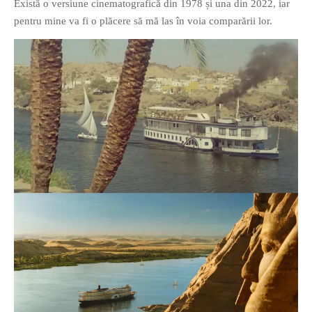
Există o versiune cinematografică din 1978 și una din 2022, iar
pentru mine va fi o plăcere să mă las în voia comparării lor.
If you like movies, words and
mind games, then this is the
book for you. Take the
challenge of creating your
own acrostics and describing
famous movies by using the
very letters of their titles!
RASFOIESTE