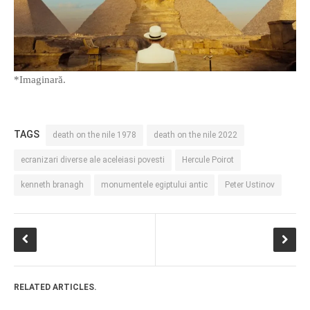
*Imaginară.
TAGS
death on the nile 1978
death on the nile 2022
ecranizari diverse ale aceleiasi povesti
Hercule Poirot
kenneth branagh
monumentele egiptului antic
Peter Ustinov
RELATED ARTICLES.