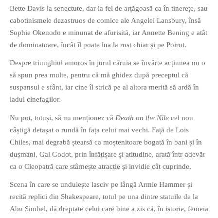
Bette Davis la senectute, dar la fel de arțăgoasă ca în tinerețe, sau
cabotinismele dezastruos de comice ale Angelei Lansbury, însă
Sophie Okenodo e minunat de afurisită, iar Annette Bening e atât
de dominatoare, încât îl poate lua la rost chiar și pe Poirot.
Despre triunghiul amoros în jurul căruia se învârte acțiunea nu o
să spun prea multe, pentru că mă ghidez după preceptul că
suspansul e sfânt, iar cine îl strică pe al altora merită să ardă în
iadul cinefagilor.
Nu pot, totuși, să nu menționez că
Death on the Nile
cel nou
câștigă detașat o rundă în fața celui mai vechi. Față de Lois
Chiles, mai degrabă ștearsă ca moștenitoare bogată în bani și în
dușmani, Gal Godot, prin înfățișare și atitudine, arată într-adevăr
ca o Cleopatră care stârnește atracție și invidie cât cuprinde.
Scena în care se unduiește lasciv pe lângă Armie Hammer și
recită replici din Shakespeare, totul pe una dintre statuile de la
Abu Simbel, dă dreptate celui care bine a zis că, în istorie, femeia