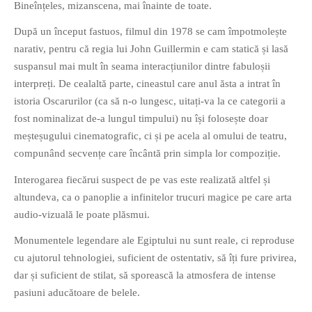
Bineînțeles, mizanscena, mai înainte de toate.
După un început fastuos, filmul din 1978 se cam împotmolește
narativ, pentru că regia lui John Guillermin e cam statică și lasă
suspansul mai mult în seama interacțiunilor dintre fabuloșii
interpreți. De cealaltă parte, cineastul care anul ăsta a intrat în
istoria Oscarurilor (ca să n-o lungesc, uitați-va la ce categorii a
fost nominalizat de-a lungul timpului) nu își folosește doar
meșteșugului cinematografic, ci și pe acela al omului de teatru,
compunând secvențe care încântă prin simpla lor compoziție.
Interogarea fiecărui suspect de pe vas este realizată altfel și
altundeva, ca o panoplie a infinitelor trucuri magice pe care arta
audio-vizuală le poate plăsmui.
Monumentele legendare ale Egiptului nu sunt reale, ci reproduse
cu ajutorul tehnologiei, suficient de ostentativ, să îți fure privirea,
dar și suficient de stilat, să sporească la atmosfera de intense
pasiuni aducătoare de belele.