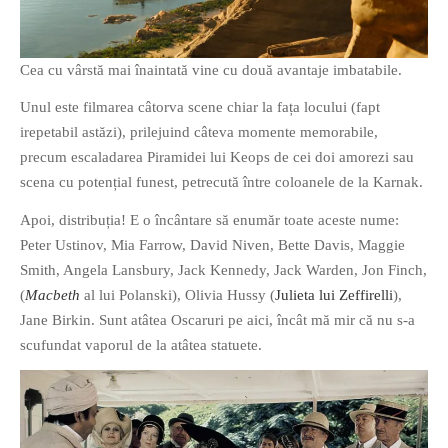
PAGINI
Ce fac?
Cea cu vârstă mai înaintată vine cu două avantaje imbatabile.
Clasicul „Despre mine…”
Unul este filmarea câtorva scene chiar la fața locului (fapt
Contact
irepetabil astăzi), prilejuind câteva momente memorabile,
Descarca povestirea Floare
precum escaladarea Piramidei lui Keops de cei doi amorezi sau
Albastra!
scena cu potențial funest, petrecută între coloanele de la Karnak.
Download 101 Movie
Acrostics!
Apoi, distribuția! E o încântare să enumăr toate aceste nume:
Peter Ustinov, Mia Farrow, David Niven, Bette Davis, Maggie
PRIETENI APROPIATI
Smith, Angela Lansbury, Jack Kennedy, Jack Warden, Jon Finch,
(
Macbeth
al lui Polanski), Olivia Hussy (
Julieta lui Zeffirelli
),
Victor Sosea – Designer
Jane Birkin. Sunt atâtea Oscaruri pe aici, încât mă mir că nu s-a
scufundat vaporul de la atâtea statuete.
PRIETENI DIN AFARA BRESLEI
GloryBox.ro
Vreau-schimbare.ro