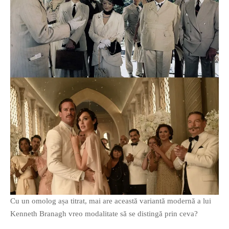
PRIETENI DIN BREASLA
Filme-Carti.ro
Cu un omolog așa titrat, mai are această variantă modernă a lui
Kenneth Branagh vreo modalitate să se distingă prin ceva?