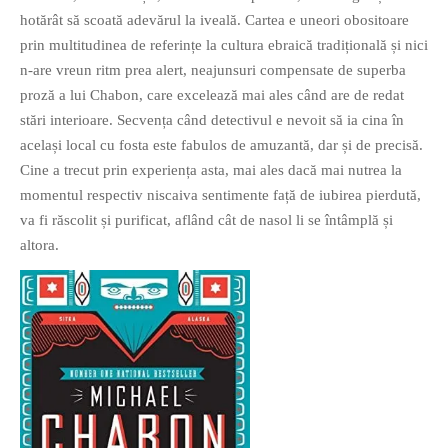
hotărât să scoată adevărul la iveală. Cartea e uneori obositoare
PAGINI
prin multitudinea de referințe la cultura ebraică tradițională și nici
Ce fac?
n-are vreun ritm prea alert, neajunsuri compensate de superba
Clasicul „Despre mine…”
proză a lui Chabon, care excelează mai ales când are de redat
Contact
stări interioare. Secvența când detectivul e nevoit să ia cina în
același local cu fosta este fabulos de amuzantă, dar și de precisă.
Descarca povestirea Floare
Albastra!
Cine a trecut prin experiența asta, mai ales dacă mai nutrea la
momentul respectiv niscaiva sentimente față de iubirea pierdută,
Download 101 Movie
Acrostics!
va fi răscolit și purificat, aflând cât de nasol li se întâmplă și
altora.
PRIETENI APROPIATI
Victor Sosea – Designer
PRIETENI DIN AFARA BRESLEI
GloryBox.ro
Vreau-schimbare.ro