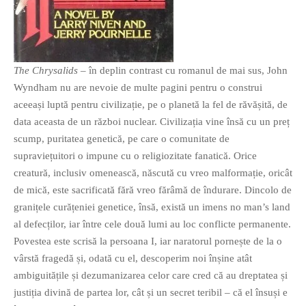
The Chrysalids
– în deplin contrast cu romanul de mai sus, John
Wyndham nu are nevoie de multe pagini pentru o construi
aceeași luptă pentru civilizație, pe o planetă la fel de răvășită, de
data aceasta de un război nuclear. Civilizația vine însă cu un preț
scump, puritatea genetică, pe care o comunitate de
supraviețuitori o impune cu o religiozitate fanatică. Orice
creatură, inclusiv omenească, născută cu vreo malformație, oricât
de mică, este sacrificată fără vreo fărâmă de îndurare. Dincolo de
granițele curățeniei genetice, însă, există un imens no man’s land
al defecților, iar între cele două lumi au loc conflicte permanente.
Povestea este scrisă la persoana I, iar naratorul pornește de la o
vârstă fragedă și, odată cu el, descoperim noi înșine atât
ambiguitățile și dezumanizarea celor care cred că au dreptatea și
justiția divină de partea lor, cât și un secret teribil – că el însuși e