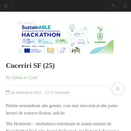
Caiet de
insemnari
DESCARCĂ!
Cuceriri SF (25)
By
Iulian
in
Carti
26 decembrie 2022
0 Comment
Printre nenumărate alte genuri, s-au mai strecurat și alte patru
lecturi de science-fiction, iată-le:
The Hominids
– dezbaterea referitoare la soarta omului de