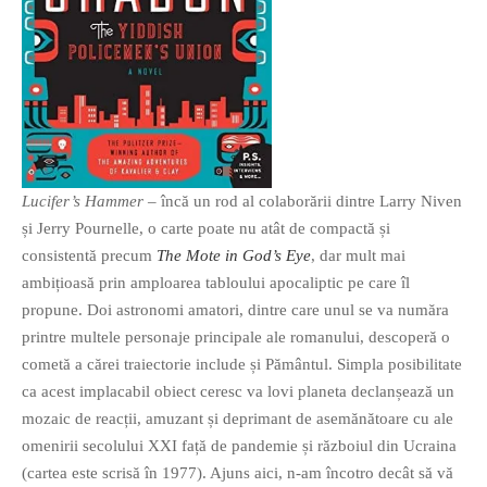
PRIETENI DIN BREASLA
Filme-Carti.ro
Lucifer’s Hammer
– încă un rod al colaborării dintre Larry Niven
și Jerry Pournelle, o carte poate nu atât de compactă și
consistentă precum
The Mote in God’s Eye
, dar mult mai
ambițioasă prin amploarea tabloului apocaliptic pe care îl
propune. Doi astronomi amatori, dintre care unul se va număra
printre multele personaje principale ale romanului, descoperă o
cometă a cărei traiectorie include și Pământul. Simpla posibilitate
ca acest implacabil obiect ceresc va lovi planeta declanșează un
mozaic de reacții, amuzant și deprimant de asemănătoare cu ale
omenirii secolului XXI față de pandemie și războiul din Ucraina
(cartea este scrisă în 1977). Ajuns aici, n-am încotro decât să vă