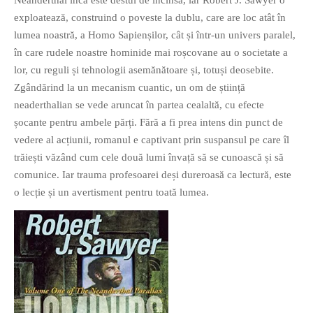
Neanderthal încă este destul de încinsă, iar Robert J. Sawyer o
exploatează, construind o poveste la dublu, care are loc atât în
lumea noastră, a Homo Sapienșilor, cât și într-un univers paralel,
în care rudele noastre hominide mai roșcovane au o societate a
O poveste in care sexul se
lor, cu reguli și tehnologii asemănătoare și, totuși deosebite.
confunda cu dragostea,
Zgândărind la un mecanism cuantic, un om de știință
cinismul cu idealismul si
neaderthalian se vede aruncat în partea cealaltă, cu efecte
poezia cu umorul.
șocante pentru ambele părți. Fără a fi prea intens din punct de
vedere al acțiunii, romanul e captivant prin suspansul pe care îl
DESCARCĂ!
trăiești văzând cum cele două lumi învață să se cunoască și să
comunice. Iar trauma profesoarei deși dureroasă ca lectură, este
o lecție și un avertisment pentru toată lumea.