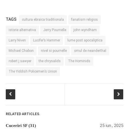
TAGS
cultura ebraica traditionala
fanatism religios
istorie alternativa
Jerry Pournelle
john wyndham
Larry Niven
Lucifer’s Hammer
lume post apocaliptica
Michael Chabon
nivel si pournelle
omul de neanderthal
robert j sawyer
the chrysalids
The Hominids
The Yiddish Policemen’s Union
RELATED ARTICLES.
25 iun., 2025
Cuceriri SF (31)