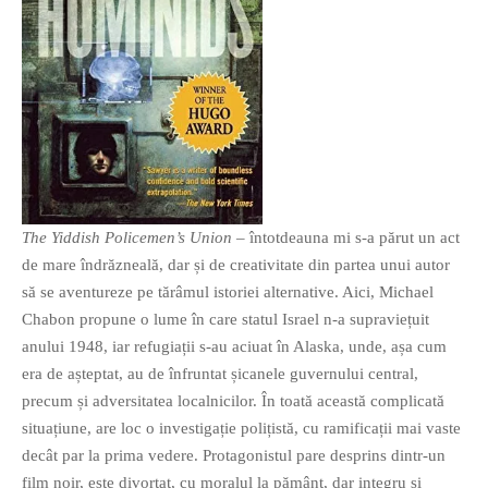
If you like movies, words and
mind games, then this is the
book for you. Take the
challenge of creating your
The Yiddish Policemen’s Union
– întotdeauna mi s-a părut un act
own acrostics and describing
de mare îndrăzneală, dar și de creativitate din partea unui autor
famous movies by using the
să se aventureze pe tărâmul istoriei alternative. Aici, Michael
very letters of their titles!
Chabon propune o lume în care statul Israel n-a supraviețuit
anului 1948, iar refugiații s-au aciuat în Alaska, unde, așa cum
era de așteptat, au de înfruntat șicanele guvernului central,
RASFOIESTE
precum și adversitatea localnicilor. În toată această complicată
situațiune, are loc o investigație polițistă, cu ramificații mai vaste
decât par la prima vedere. Protagonistul pare desprins dintr-un
film noir, este divorțat, cu moralul la pământ, dar integru și