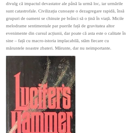
divulg că impactul devastator ale până la urmă loc, iar urmările
sunt catastrofale. Civilizația cunoaște o dezagregare rapidă, însă
grupuri de oameni se chinuie pe brânci să o țină în viață. Micile
melodrame sentimentale par puerile față de gravitatea altor
evenimente din cursul acțiunii, dar poate că asta este o calitate în
sine – față cu macro-istoria implacabilă, stăm fiecare cu
măruntele noastre zbateri. Mărunte, dar nu neimportante.