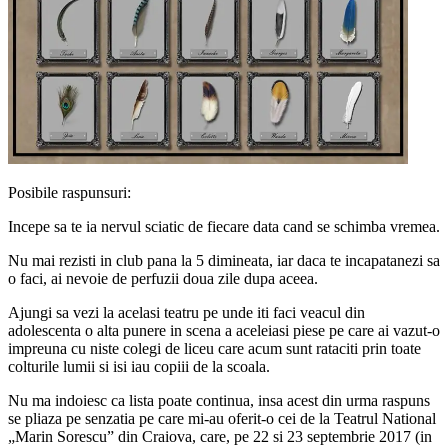
Posibile raspunsuri:
Incepe sa te ia nervul sciatic de fiecare data cand se schimba vremea.
Nu mai rezisti in club pana la 5 dimineata, iar daca te incapatanezi sa
o faci, ai nevoie de perfuzii doua zile dupa aceea.
Ajungi sa vezi la acelasi teatru pe unde iti faci veacul din
adolescenta o alta punere in scena a aceleiasi piese pe care ai vazut-o
impreuna cu niste colegi de liceu care acum sunt rataciti prin toate
colturile lumii si isi iau copiii de la scoala.
Nu ma indoiesc ca lista poate continua, insa acest din urma raspuns
se pliaza pe senzatia pe care mi-au oferit-o cei de la Teatrul National
„Marin Sorescu” din Craiova, care, pe 22 si 23 septembrie 2017 (in