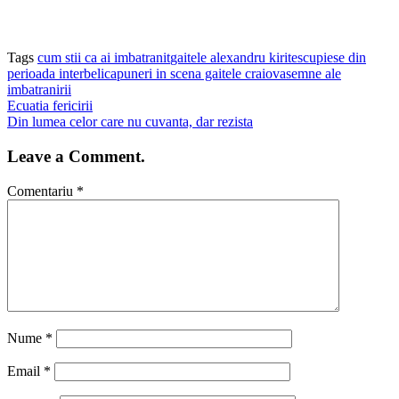
Tags
cum stii ca ai imbatranit
gaitele alexandru kiritescu
piese din
perioada interbelica
puneri in scena gaitele craiova
semne ale
imbatranirii
Ecuatia fericirii
Din lumea celor care nu cuvanta, dar rezista
Leave a Comment.
Comentariu
*
Nume
*
Email
*