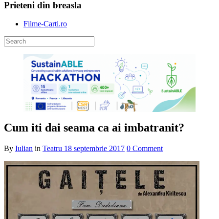
Prieteni din breasla
Filme-Carti.ro
Cum iti dai seama ca ai imbatranit?
By
Iulian
in
Teatru
18 septembrie 2017
0 Comment