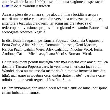
ambele zile de la ora 19:00) deschid o noua stagiune cu spectacolul
Gaitele
de Alexandru Kiritescu.
Aceasta piesa de o amara si, pe alocuri ,hilara luciditate asupra
naturii umane mi-e cunoscuta din versiunea televizata sau din cea
anteriora a teatrului craiovean, iar acum ma pregatesc sa o
redescopar in versiunea propusa de regizorul Alexandru Boureanu si
scenografa Andreea Negrila.
In distributie ii regasim pe Tamara Popescu, Costinela Ungureanu,
Petra Zurba, Alina Mangra, Romanita Ionescu, Geni Macsim,
Raluca Paun, Catalin Vieru, Alex Calangiu, Nicolae Vicol, Ioana
Andone, Catalin Miculeasa, Ioana Vicol si Romana Vicol.
Ca un supliment pentru nostalgia care m-a cuprins este amanuntul ca
doamna Tamara Popescu care, in versiunea anterioara juca rolul
Wandei, daca nu ma inseala memoria (din motive invocata inca din
titlu), aici apare in ipostaze celei dintai dintre „gaite”, partitura care
odinioara i-a revenit regretatei Iosefina Stoia.
Da, am imbatranit, dar, avand acest teatrul alaturi de mine, pot spune
ca am imbatranit frumos.