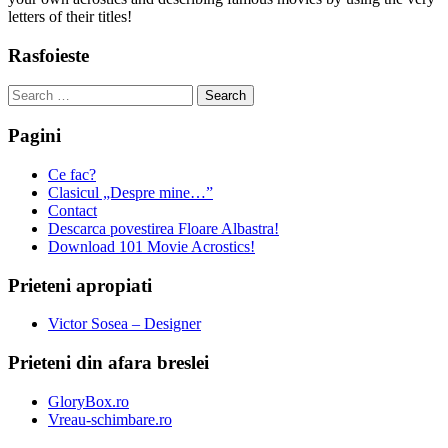
letters of their titles!
Rasfoieste
Search
for:
Pagini
Ce fac?
Clasicul „Despre mine…”
Contact
Descarca povestirea Floare Albastra!
Download 101 Movie Acrostics!
Prieteni apropiati
Victor Sosea – Designer
Prieteni din afara breslei
GloryBox.ro
Vreau-schimbare.ro