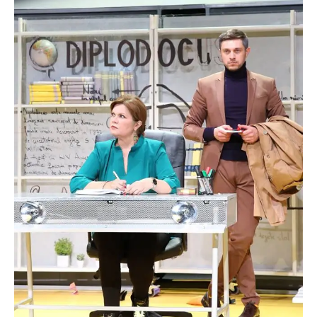
PAGINI
Ce fac?
Clasicul „Despre mine…”
Contact
Descarca povestirea Floare
Albastra!
Download 101 Movie
Acrostics!
PRIETENI APROPIATI
Victor Sosea – Designer
PRIETENI DIN AFARA BRESLEI
GloryBox.ro
Vreau-schimbare.ro