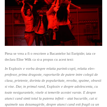
Piesa se vrea a fi o rescriere a Bacantelor lui Euripide; iata ce
declara Elise Wilk ca si-a propus cu acest text:
In
Exploziv
e vorba despre relatia parinti-copii, relatia elev-
profesor, prima dragoste, raporturile de putere intre colegii de
clasa, prietenie, dorinta de popularitate, revolta, spaime, obsesii
si vise. Dar, in primul rand,
Exploziv
e despre adolescenta, cu
toate nesigurantele, visele si temerile acestei varste. E despre
atunci cand simti totul la puterea infinit – atat bucuriile, cat si
spaimele sau dezamagirile, despre atunci cand esti fragil ca un