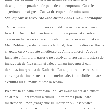
descoperim in puzderia de pelicule contemporane. Cu cele
superioare e mai greu. Cateva descoperite de mine sunt
Shakespeare in Love
,
The Jane Austen Book Club
si
Serendipity
.
The Graduate
a intrat fara nicio problema in aceasta restransa
lista. Un Dustin Hoffman tinerel, in rol de proaspat absolvent
care n-are habar ce va face cu viata lui, se trezeste incurcat cu
Mrs. Robinson, o dama versata la 40 si, descumpanitor de directa
si jucata cu o voluptate ametitoare de Anne Bancroft. A doua
jumatate a filmului il gaseste pe absolventul nostru in ipostaza de
indragostit de fiica amantei sale, o tanara inocenta si cam
derutata, interpretata de Katharine Ross, pe care incearca sa o
convinga de sinceritatea sentimentelor sale, in conditiile in care
aventura lui cu mama ei iese la iveala.
Prea multa coloana vertebrala
The Graduate
nu are si a existat
chiar riscul unei fracturi a filmului intre prima parte, care
musteste de umor (stangaciile lui Hoffman vs. lascivitatea