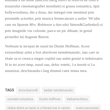
asumata a lui Anne Bancroft merg direct in rezerva de fond a
tezaurului cinematografiei mondiale) si goana romantica, tipic
hollywoodiana, din a doua, dar intregul este mentinut prin
prestatiile actorilor, prin muzica fermecatoare a anilor ’60 (din
care nu lipseste
Mrs. Robinson
a duo-ului Simon&Garfunkel) si
prin imaginile viu colorate, parca un pic diluate, in genul
picturilor lui Auguste Renoir.
Vorbeam la inceput de nasul lui Dustin Hoffman. Acest
extraordinar artist a fost absolvent neindemanatic, tata care se
zbate sa-si creasca singur copilul sau autist genial si induiosator.
Si in tot acest timp, nasul sau, deloc estetic, l-a insotit si l-a
umanizat, deschizandu-i larg drumul catre inima mea.
TAGS
Anne Bancroft
barbat neindemanatic
comedie romantica
Dustin Hoffman
Katharine Moss
relatia dintre un tanar si o femeie mai in varsta
scene savuroase