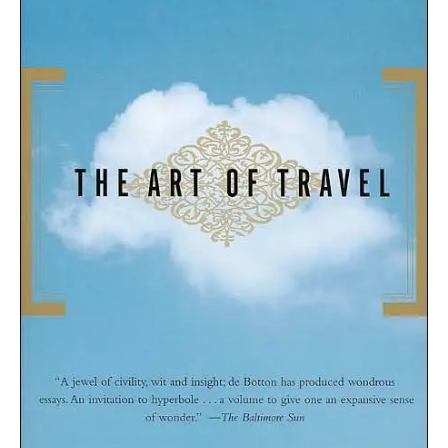
O poveste in care sexul se
confunda cu dragostea,
cinismul cu idealismul si
poezia cu umorul.
DESCARCĂ!