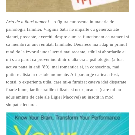
PRIETENI DIN BREASLA
Filme-Carti.ro
Arta de a fauri oameni
– o figura cunoscuta in materie de
psihologia familiei, Virginia Satir ne imparte cu generozitate
sfaturi, precepte, exercitii despre cum sa functionam ca oameni si
ca membri ai unei entitati familiale. Deoarece ma adap in primul
rand de la izvorul unor lucrari mai recente, stilul si abordarile ei
mi s-au parut ca provenind dintr-o alta era a psihologiei (a fost
activa pana in anii ’80), mai romantica si, in consecinta, mai
putin realista in destule momente. A-i parcurge cartea a fost,
totusi, o experienta utila, care mi-a furnizat cateva idei disparate
foarte bune, iar ilustratiile stilizate si usor jucause (care mi-au
adus aminte de cele ale Ligiei Macovei) au insotit in mod
simpatic lectura.