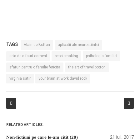
TAGS
Alain de Botton
aplicatii ale neurostiintei
arta de a fauri oameni
peoplemaking
psihologia familiei
sfaturi pentru o familie fericita
the art of travel botton
virginia satir
your brain at work david rock
RELATED ARTICLES.
21 iul., 2017
Non-fictiuni pe care le-am citit (20)