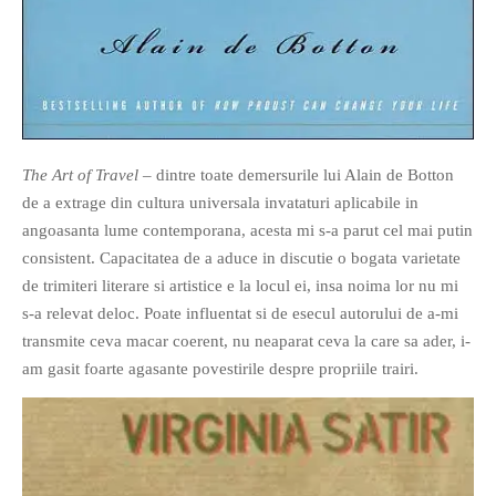
If you like movies, words and
The Art of Travel
– dintre toate demersurile lui Alain de Botton
mind games, then this is the
de a extrage din cultura universala invataturi aplicabile in
book for you. Take the
angoasanta lume contemporana, acesta mi s-a parut cel mai putin
challenge of creating your
consistent. Capacitatea de a aduce in discutie o bogata varietate
own acrostics and describing
de trimiteri literare si artistice e la locul ei, insa noima lor nu mi
famous movies by using the
s-a relevat deloc. Poate influentat si de esecul autorului de a-mi
very letters of their titles!
transmite ceva macar coerent, nu neaparat ceva la care sa ader, i-
am gasit foarte agasante povestirile despre propriile trairi.
RASFOIESTE