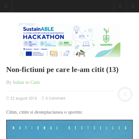
Caiet de
insemnari
DESCARCĂ!
Non-fictiuni pe care le-am citit (13)
By
Iulian
in
Carti
22 august 2016
0 Comment
Citim, citim si desteptaciunea o sporim: