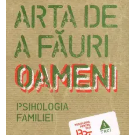
PAGINI
Ce fac?
Clasicul „Despre mine…”
Contact
Descarca povestirea Floare
Albastra!
Download 101 Movie
Acrostics!
PRIETENI APROPIATI
Victor Sosea – Designer
PRIETENI DIN AFARA BRESLEI
GloryBox.ro
Vreau-schimbare.ro