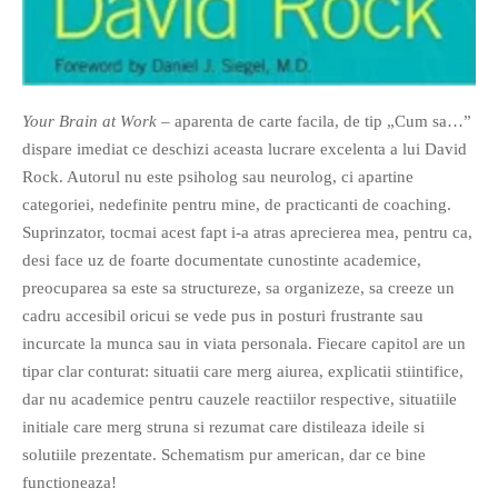
Your Brain at Work
– aparenta de carte facila, de tip „Cum sa…”
dispare imediat ce deschizi aceasta lucrare excelenta a lui David
Rock. Autorul nu este psiholog sau neurolog, ci apartine
categoriei, nedefinite pentru mine, de practicanti de coaching.
Suprinzator, tocmai acest fapt i-a atras aprecierea mea, pentru ca,
desi face uz de foarte documentate cunostinte academice,
preocuparea sa este sa structureze, sa organizeze, sa creeze un
cadru accesibil oricui se vede pus in posturi frustrante sau
incurcate la munca sau in viata personala. Fiecare capitol are un
tipar clar conturat: situatii care merg aiurea, explicatii stiintifice,
dar nu academice pentru cauzele reactiilor respective, situatiile
initiale care merg struna si rezumat care distileaza ideile si
solutiile prezentate. Schematism pur american, dar ce bine
functioneaza!