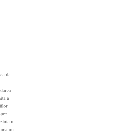
nea de
rdarea
ita a
ilor
spre
ezinta o
iunea nu