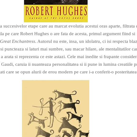
 succesivelor etape care au marcat evolutia acestui oras aparte, filtrata 
la pe care Robert Hughes o are fata de acesta, primul argument fiind si
 Great Enchantress
. Autorul nu este, insa, un idolatru, ci isi respecta bla
st si puncteaza si laturi mai sumbre, sau macar hilare, ale mentalitatilor ca
 arata si reprezenta ce este astazi. Cele mai inedite si frapante considera
 Gaudi, caruia ii nuanteaza personalitatea si ii pune in lumina creatiile p
ti care se opun alurii de erou modern pe care i-a conferit-o posteritatea