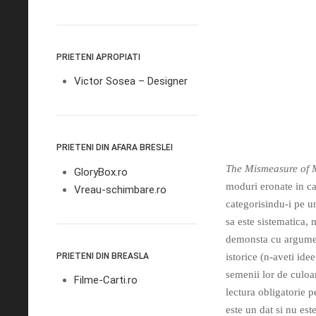
PRIETENI APROPIATI
Victor Sosea – Designer
PRIETENI DIN AFARA BRESLEI
The Mismeasure of
GloryBox.ro
moduri eronate in car
Vreau-schimbare.ro
categorisindu-i pe un
sa este sistematica, 
demonsta cu argument
PRIETENI DIN BREASLA
istorice (n-aveti ide
semenii lor de culoare
Filme-Carti.ro
lectura obligatorie 
este un dat si nu est