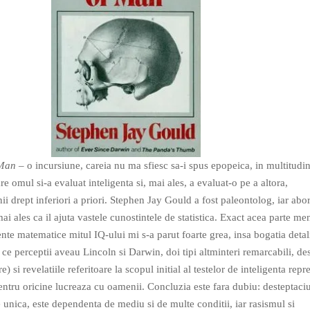
 Man
– o incursiune, careia nu ma sfiesc sa-i spus epopeica, in multitudi
e omul si-a evaluat inteligenta si, mai ales, a evaluat-o pe a altora,
ii drept inferiori a priori. Stephen Jay Gould a fost paleontolog, iar abo
mai ales ca il ajuta vastele cunostintele de statistica. Exact acea parte men
e matematice mitul IQ-ului mi s-a parut foarte grea, insa bogatia detali
e ce perceptii aveau Lincoln si Darwin, doi tipi altminteri remarcabili, de
) si revelatiile referitoare la scopul initial al testelor de inteligenta repr
pentru oricine lucreaza cu oamenii. Concluzia este fara dubiu: desteptac
e unica, este dependenta de mediu si de multe conditii, iar rasismul si