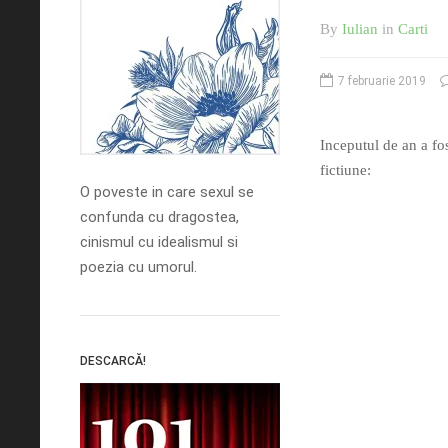
By
Iulian
in
Carti
7 februarie 2019
Inceputul de an a fost
fictiune:
O poveste in care sexul se
confunda cu dragostea,
cinismul cu idealismul si
poezia cu umorul.
DESCARCĂ!