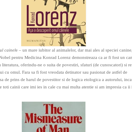
ul cainel
e – un mare iubitor al animalelor, dar mai ales al speciei canine
 Nobel pentru Medicina Konrad Lorenz demonstreaza ca ar fi fost un ca
u literatura, oferindu-ne o suita de povestiri, sfaturi (de cunoscatori) si ref
lui cu omul. Fara sa fi fost vreodata detinator sau pasionat de astfel de
a de prins de harul de povestitor si de logica etologica a autorului, inca
e toti cainii care imi ies in cale cu mai multa atentie si am impresia ca ii 