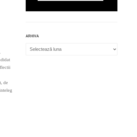
ARHIVA
Arhiva
,
ndidat
lectii
t, de
inteleg