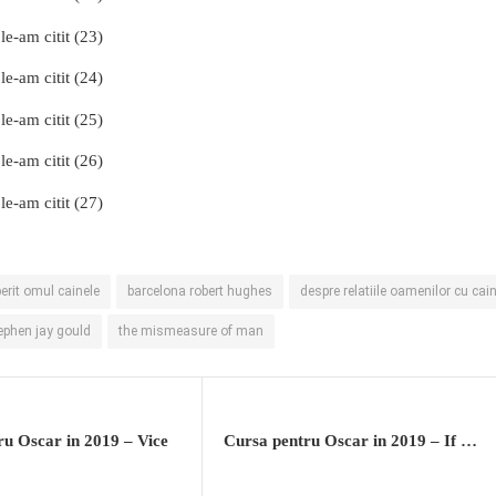
le-am citit (23)
le-am citit (24)
le-am citit (25)
le-am citit (26)
le-am citit (27)
erit omul cainele
barcelona robert hughes
despre relatiile oamenilor cu cain
ephen jay gould
the mismeasure of man
ru Oscar in 2019 – Vice
Cursa pentru Oscar in 2019 – If Beale Street Could Talk