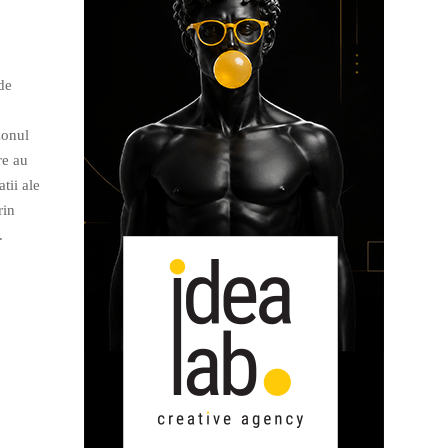
de
zonul
re au
tii ale
rin
.