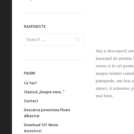
RASFOIESTE
Asa a descoperit om
laureatul de premiu
serios si la cel pentr
asupra relatiei caine
PAGINI
patrupede, am fost as
Ce fac?
atunci, ii urmaresc p
Clasicul „Despre mine…”
mai bine.
Contact
Descarca povestirea Floare
Albastra!
Download 101 Movie
Acrostics!