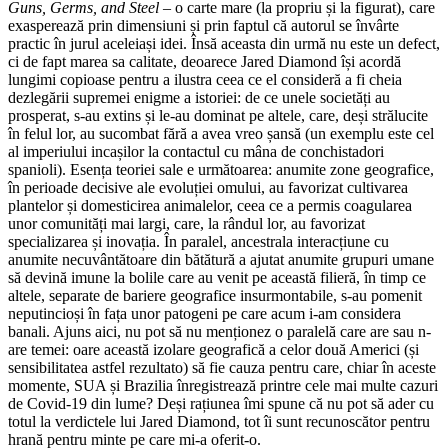
Guns, Germs, and Steel
– o carte mare (la propriu și la figurat), care
exasperează prin dimensiuni și prin faptul că autorul se învârte
practic în jurul aceleiași idei. Însă aceasta din urmă nu este un defect,
ci de fapt marea sa calitate, deoarece Jared Diamond își acordă
lungimi copioase pentru a ilustra ceea ce el consideră a fi cheia
dezlegării supremei enigme a istoriei: de ce unele societăți au
prosperat, s-au extins și le-au dominat pe altele, care, deși strălucite
în felul lor, au sucombat fără a avea vreo șansă (un exemplu este cel
al imperiului incașilor la contactul cu mâna de conchistadori
spanioli). Esența teoriei sale e următoarea: anumite zone geografice,
în perioade decisive ale evoluției omului, au favorizat cultivarea
plantelor și domesticirea animalelor, ceea ce a permis coagularea
unor comunități mai largi, care, la rândul lor, au favorizat
specializarea și inovația. În paralel, ancestrala interacțiune cu
anumite necuvântătoare din bătătură a ajutat anumite grupuri umane
să devină imune la bolile care au venit pe această filieră, în timp ce
altele, separate de bariere geografice insurmontabile, s-au pomenit
neputincioși în fața unor patogeni pe care acum i-am considera
banali. Ajuns aici, nu pot să nu menționez o paralelă care are sau n-
are temei: oare această izolare geografică a celor două Americi (și
sensibilitatea astfel rezultato) să fie cauza pentru care, chiar în aceste
momente, SUA și Brazilia înregistrează printre cele mai multe cazuri
de Covid-19 din lume? Deși rațiunea îmi spune că nu pot să ader cu
totul la verdictele lui Jared Diamond, tot îi sunt recunoscător pentru
hrană pentru minte pe care mi-a oferit-o.