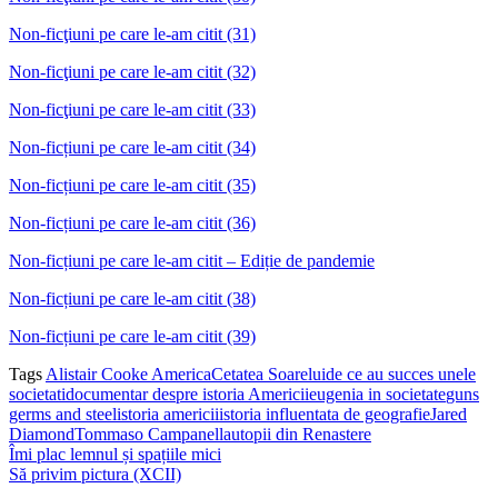
Non-ficţiuni pe care le-am citit (31)
Non-ficţiuni pe care le-am citit (32)
Non-ficţiuni pe care le-am citit (33)
Non-ficțiuni pe care le-am citit (34)
Non-ficțiuni pe care le-am citit (35)
Non-ficțiuni pe care le-am citit (36)
Non-ficțiuni pe care le-am citit – Ediție de pandemie
Non-ficțiuni pe care le-am citit (38)
Non-ficțiuni pe care le-am citit (39)
Tags
Alistair Cooke America
Cetatea Soarelui
de ce au succes unele
societati
documentar despre istoria Americii
eugenia in societate
guns
germs and steel
istoria americii
istoria influentata de geografie
Jared
Diamond
Tommaso Campanella
utopii din Renastere
Îmi plac lemnul și spațiile mici
Să privim pictura (XCII)