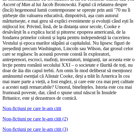
Ascent of Man
al lui Jacob Bronowski. Faptul că relatarea despre
(încă) hegemonul lumii contemporane se oprește prin anii ’70 nu îi
știrbește din valoarea educativă, dimpotrivă, așa cum autorul
mărturisește, e mai greu să explici evenimente și evoluții când ești în
mijlocul lor. Privind, însă, de la distanța unor secole, Cooke e
desăvârșit în a explica lucid și pitoresc epopeea americană, de la
fondarea primelor colonii și lupta pentru independență la cucerirea
Vestului și epoca marilor stăpâni ai capitalului. Nu lipsesc figuri de
președinți precum Washington, Lincoln sau Wilson, dar grosul celor
care se regăsesc în această poveste constă în exploratori,
antreprenori, escroci, mafioți, inventatori, imigranți, iar aceasta este o
lecție pentru românii secolului XXI – o societate e făurită de toți, nu
doar de ăia din capul trebii. Am omis în mod deliberat să menționez
amănuntul esențial că Alistair Cooke, deși a trăit în America în cea
mai mare parte a vieții, a fost englez, și care este cea mai preț calitate
a acestei nații remarcabile? Umorul, bineînțeles. Istoria este cea mai
frumoasă poveste, dar, când o spune unul născut în Insulele
Britanice, este și dezastruos de comică.
Non-ficţiuni pe care le-am citit
Non-ficţiuni pe care le-am citit (2)
Non-ficţiuni pe care le-am citit (3)