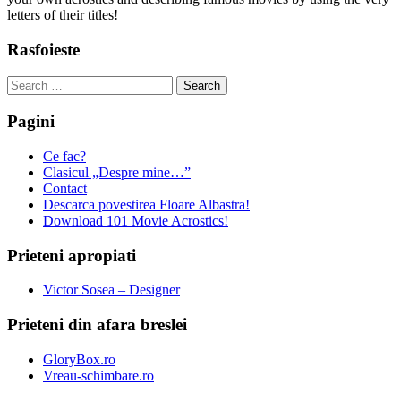
letters of their titles!
Rasfoieste
Search
for:
Pagini
Ce fac?
Clasicul „Despre mine…”
Contact
Descarca povestirea Floare Albastra!
Download 101 Movie Acrostics!
Prieteni apropiati
Victor Sosea – Designer
Prieteni din afara breslei
GloryBox.ro
Vreau-schimbare.ro