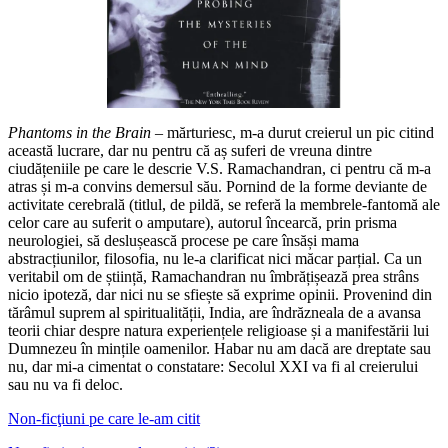
Phantoms in the Brain
– mărturiesc, m-a durut creierul un pic citind
această lucrare, dar nu pentru că aș suferi de vreuna dintre
ciudățeniile pe care le descrie V.S. Ramachandran, ci pentru că m-a
atras și m-a convins demersul său. Pornind de la forme deviante de
activitate cerebrală (titlul, de pildă, se referă la membrele-fantomă ale
celor care au suferit o amputare), autorul încearcă, prin prisma
neurologiei, să deslușească procese pe care însăși mama
abstracțiunilor, filosofia, nu le-a clarificat nici măcar parțial. Ca un
veritabil om de știință, Ramachandran nu îmbrățișează prea strâns
nicio ipoteză, dar nici nu se sfiește să exprime opinii. Provenind din
tărâmul suprem al spiritualității, India, are îndrăzneala de a avansa
teorii chiar despre natura experiențele religioase și a manifestării lui
Dumnezeu în mințile oamenilor. Habar nu am dacă are dreptate sau
nu, dar mi-a cimentat o constatare: Secolul XXI va fi al creierului
sau nu va fi deloc.
Non-ficţiuni pe care le-am citit