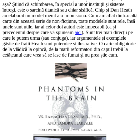
așa? Știind că schimbarea, în special a unor instituții și sisteme
întregi, este o sarcină titanică sau chiar sisifică, Chip și Dan Heath
au elaborat un model menit a o impulsiona. Cum am aflat dintr-o altă
carte din această serie de non-ficțiune, toate modelele sunt rele, însă
unele sunt utile, iar al celor doi autori este impecabil (ca și
precedentul despre care vă spuneam
aici
). Sunt trei mari direcții pe
care le putem urma (sau conjuga), iar argumentele și exemplele
găsite de frații Heath sunt puternice și ilustrative. O carte obligatorie
de la vlădică la opincă, de la marii reformatori din capul trebii la
cetățeanul care vrea să se lase de fumat și nu prea știe cum.