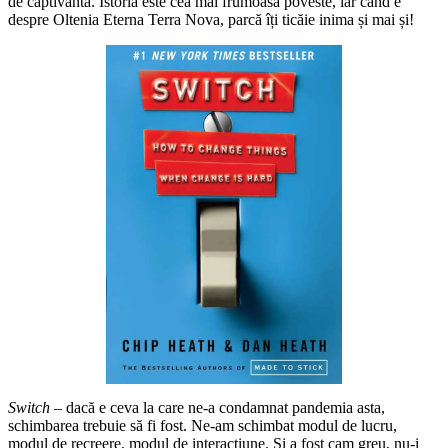
de captivantă. Istoria este cea mai frumoasă poveste, iar când e
despre Oltenia Eterna Terra Nova, parcă îți ticăie inima și mai și!
Switch
– dacă e ceva la care ne-a condamnat pandemia asta,
schimbarea trebuie să fi fost. Ne-am schimbat modul de lucru,
modul de recreere, modul de interacțiune. Și a fost cam greu, nu-i