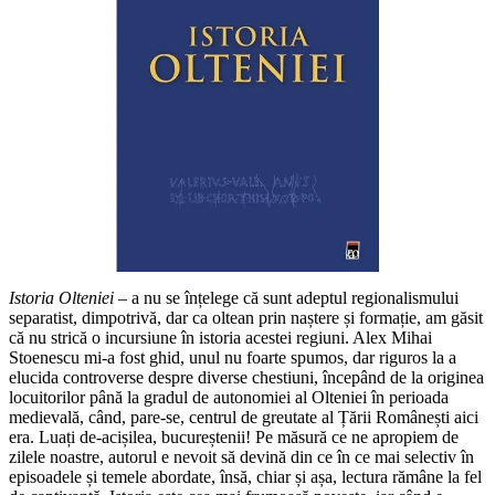
Istoria Olteniei
– a nu se înțelege că sunt adeptul regionalismului
separatist, dimpotrivă, dar ca oltean prin naștere și formație, am găsit
că nu strică o incursiune în istoria acestei regiuni. Alex Mihai
Stoenescu mi-a fost ghid, unul nu foarte spumos, dar riguros la a
elucida controverse despre diverse chestiuni, începând de la originea
locuitorilor până la gradul de autonomiei al Olteniei în perioada
medievală, când, pare-se, centrul de greutate al Țării Românești aici
era. Luați de-acișilea, bucureștenii! Pe măsură ce ne apropiem de
zilele noastre, autorul e nevoit să devină din ce în ce mai selectiv în
episoadele și temele abordate, însă, chiar și așa, lectura rămâne la fel