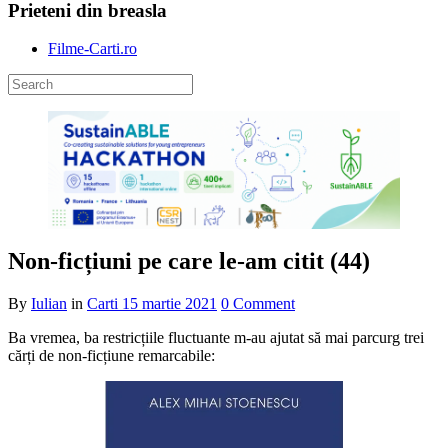
Prieteni din breasla
Filme-Carti.ro
Non-ficțiuni pe care le-am citit (44)
By
Iulian
in
Carti
15 martie 2021
0 Comment
Ba vremea, ba restricțiile fluctuante m-au ajutat să mai parcurg trei
cărți de non-ficțiune remarcabile: