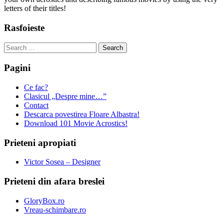
letters of their titles!
Rasfoieste
Search
for:
Pagini
Ce fac?
Clasicul „Despre mine…”
Contact
Descarca povestirea Floare Albastra!
Download 101 Movie Acrostics!
Prieteni apropiati
Victor Sosea – Designer
Prieteni din afara breslei
GloryBox.ro
Vreau-schimbare.ro