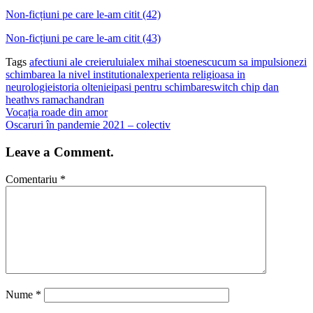
Non-ficțiuni pe care le-am citit (42)
Non-ficțiuni pe care le-am citit (43)
Tags
afectiuni ale creierului
alex mihai stoenescu
cum sa impulsionezi
schimbarea la nivel institutional
experienta religioasa in
neurologie
istoria olteniei
pasi pentru schimbare
switch chip dan
heath
vs ramachandran
Vocația roade din amor
Oscaruri în pandemie 2021 – colectiv
Leave a Comment.
Comentariu
*
Nume
*