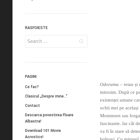
RASFOIESTE
PAGINI
Odorama
– reiau și
Ce fac?
mirosim. După ce parc
Clasicul „Despre mine…”
existenței umane car
Contact
ochii mei pe acelaș
Descarca povestirea Floare
Mommsen sau Iorga. N
Albastra!
fascinante. Iar cât d
Download 101 Movie
va fi în stare să det
Acrostics!
bolnavi. Cu mirosul