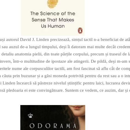
și autorul David J. Linden precizează, simțul tactil n-a beneficiat de atâ
 sau auzul de-a lungul timpului, deși îi datoram mai multe decât credem
 detaliu anatomia pielii, din toate părțile corpului, precum și traseul de l
i invers, într-o multitudine de ipostaze ale atingerii. De pildă, deși m-am s
iferitele nume ale corpusculilor tactili, am fost fascinat să aflu cât de co
 a căuta prin buzunar și a găsi moneda potrivită pentru da rest sau a o in
 Linden încearcă să păstreze nivelul științific pentru laici, lucrarea devi
nsă pledoaria ei este convingătoare. Suntem ce vedem, ce auzim, dar și c