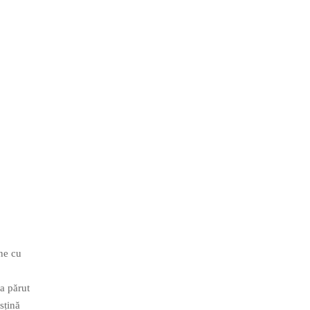
ine cu
-a părut
sțină