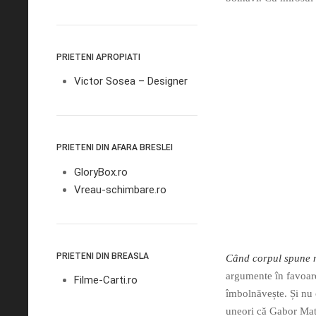
PRIETENI APROPIATI
Victor Sosea – Designer
PRIETENI DIN AFARA BRESLEI
GloryBox.ro
Vreau-schimbare.ro
PRIETENI DIN BREASLA
Când corpul spune 
argumente în favoare
Filme-Carti.ro
îmbolnăvește. Și nu o
uneori că Gabor Mate