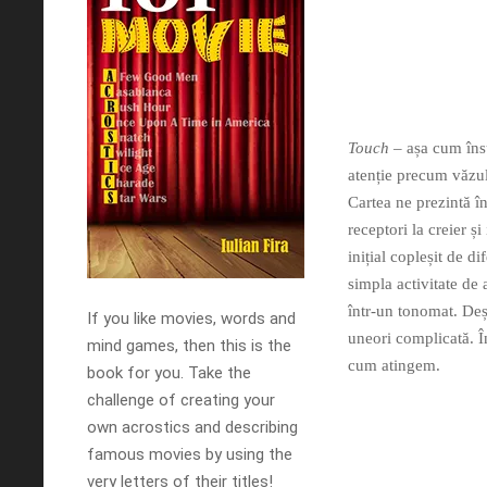
Touch
– așa cum însu
atenție precum văzul
Cartea ne prezintă în
receptori la creier ș
inițial copleșit de d
simpla activitate de
într-un tonomat. Deși
If you like movies, words and
uneori complicată. Î
mind games, then this is the
cum atingem.
book for you. Take the
challenge of creating your
own acrostics and describing
famous movies by using the
very letters of their titles!