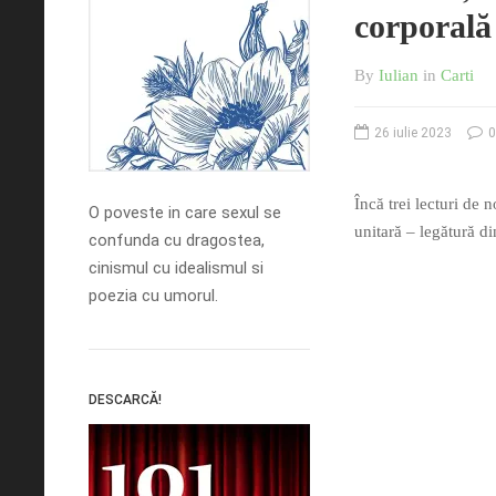
corporală
By
Iulian
in
Carti
26 iulie 2023
0
Încă trei lecturi de 
O poveste in care sexul se
unitară – legătură di
confunda cu dragostea,
cinismul cu idealismul si
poezia cu umorul.
DESCARCĂ!