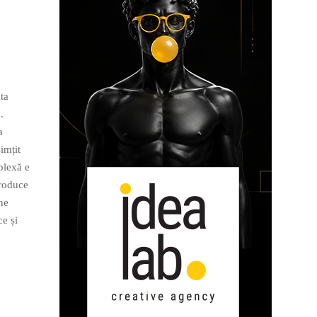
ta
.
a
imțit
mplexă e
troduce
ne
e și