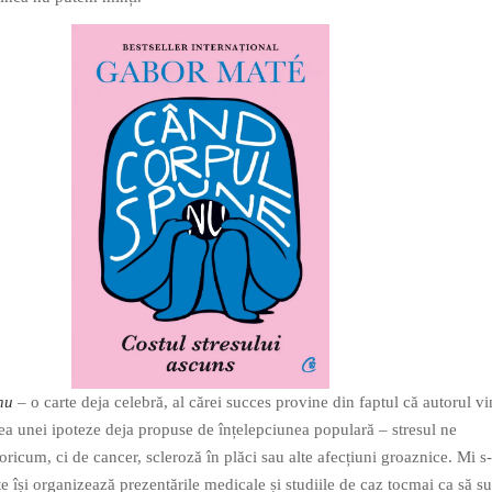
nu
– o carte deja celebră, al cărei succes provine din faptul că autorul v
a unei ipoteze deja propuse de înțelepciunea populară – stresul ne
ricum, ci de cancer, scleroză în plăci sau alte afecțiuni groaznice. Mi s
 își organizează prezentările medicale și studiile de caz tocmai ca să su