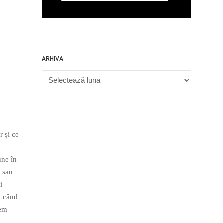
ARHIVA
Arhiva
 și ce
une în
t sau
i
ă, când
tem