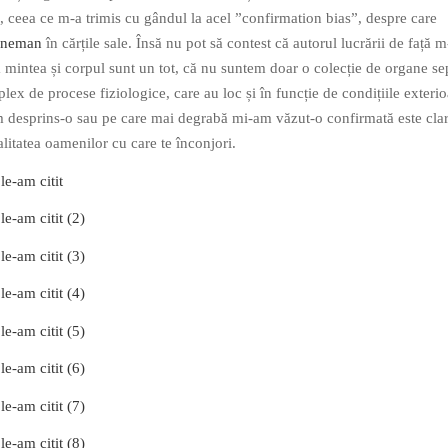
ă, ceea ce m-a trimis cu gândul la acel ”confirmation bias”, despre care
hneman
în cărțile sale. Însă nu pot să contest că autorul lucrării de față m
 mintea și corpul sunt un tot, că nu suntem doar o colecție de organe se
x de procese fiziologice, care au loc și în funcție de condițiile exterio
m desprins-o sau pe care mai degrabă mi-am văzut-o confirmată este cla
calitatea oamenilor cu care te înconjori.
le-am citit
le-am citit (2)
le-am citit (3)
le-am citit (4)
le-am citit (5)
le-am citit (6)
le-am citit (7)
le-am citit (8)