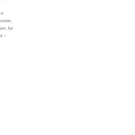
-a
parate,
are. Iar
ră –