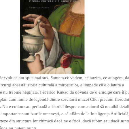
 dezvolt ce am spus mai sus. Suntem ce vedem, ce auzim, ce atingem, dar
urgi această istorie culturală a mirosurilor, e limpede că e o latura a
e nu trebuie neglijată. Federico Kukso dă dovadă de o erudiție care îl p
i plan cum nume de legendă dintre servitorii muzei Clio, precum Herodo
u e cotlon sau perioadă a istoriei despre care autorul să nu aibă detali
e importante sunt izurile omenești, o să aflăm de la Inteligența Artificial
ecteze din structura lor chimică dacă ne e frică, dacă iubim sau dacă sun
 încă nu putem minți.