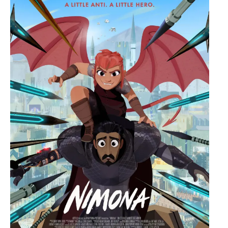
O poveste in care sexul se
confunda cu dragostea,
cinismul cu idealismul si
poezia cu umorul.
DESCARCĂ!