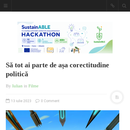
Caiet de
insemnari
DESCARCĂ!
Să tot ai parte de așa corectitudine
politică
By
Iulian
in
Filme
13 iulie 2023
0 Comment