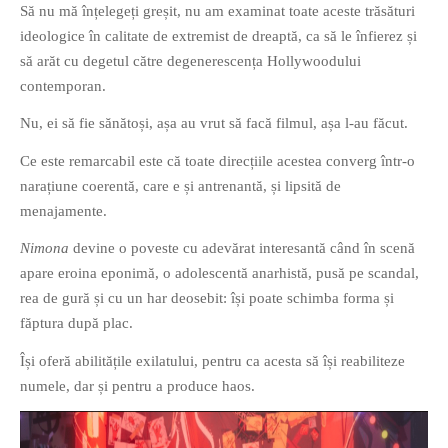
Să nu mă înțelegeți greșit, nu am examinat toate aceste trăsături
ideologice în calitate de extremist de dreaptă, ca să le înfierez și
să arăt cu degetul către degenerescența Hollywoodului
contemporan.
Nu, ei să fie sănătoși, așa au vrut să facă filmul, așa l-au făcut.
Ce este remarcabil este că toate direcțiile acestea converg într-o
narațiune coerentă, care e și antrenantă, și lipsită de
menajamente.
Nimona
devine o poveste cu adevărat interesantă când în scenă
apare eroina eponimă, o adolescentă anarhistă, pusă pe scandal,
rea de gură și cu un har deosebit: își poate schimba forma și
făptura după plac.
Își oferă abilitățile exilatului, pentru ca acesta să își reabiliteze
numele, dar și pentru a produce haos.