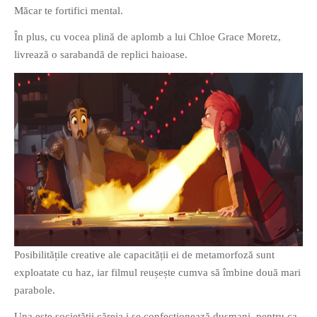
Măcar te fortifici mental.
În plus, cu vocea plină de aplomb a lui Chloe Grace Moretz,
livrează o sarabandă de replici haioase.
Posibilitățile creative ale capacității ei de metamorfoză sunt
exploatate cu haz, iar filmul reușește cumva să îmbine două mari
parabole.
Una este societății căreia i se confecționează dușmani, pentru ca