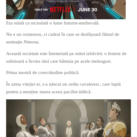
Era odată ca niciodată o lume futurist-medievală.
Nu e un oximoron, ci cadrul în care se desfășoară filmul de
animație
Nimona
.
If you like movies, words and
mind games, then this is the
Această societate este întemeiată pe mitul izbăvirii: o femeie de
book for you. Take the
odinioară a învins răul care bântuia pe acele meleaguri.
challenge of creating your
Prima mostră de corectitudine politică.
own acrostics and describing
famous movies by using the
În urma vitejiei ei, s-a născut un ordin cavaleresc, care luptă
very letters of their titles!
pentru a menține starea aceea pacifist-idilică.
RASFOIESTE