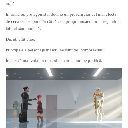
urâtă.
PRIETENI DIN BREASLA
În urma ei, protagonistul devine un proscris, iar cel mai afectat
Filme-Carti.ro
de ceea ce i se pune în cârcă este prințul moștenitor al regatului,
iubitul său totodată.
Da, ați citit bine.
Principalele personaje masculine sunt doi homosexuali.
În caz că mai voiați o mostră de corectitudine politică.