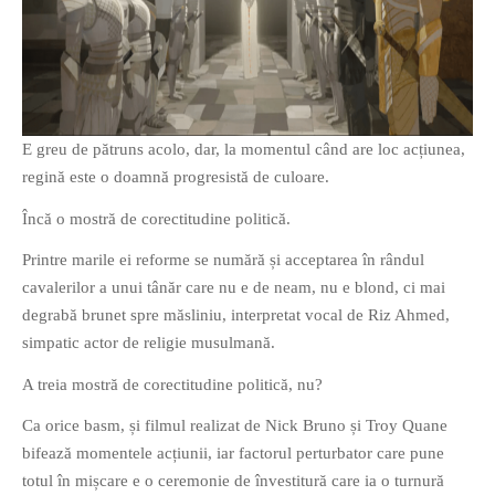
PAGINI
Ce fac?
Clasicul „Despre mine…”
Contact
E greu de pătruns acolo, dar, la momentul când are loc acțiunea,
Descarca povestirea Floare
regină este o doamnă progresistă de culoare.
Albastra!
Download 101 Movie
Încă o mostră de corectitudine politică.
Acrostics!
Printre marile ei reforme se numără și acceptarea în rândul
cavalerilor a unui tânăr care nu e de neam, nu e blond, ci mai
PRIETENI APROPIATI
degrabă brunet spre măsliniu, interpretat vocal de Riz Ahmed,
Victor Sosea – Designer
simpatic actor de religie musulmană.
A treia mostră de corectitudine politică, nu?
PRIETENI DIN AFARA BRESLEI
Ca orice basm, și filmul realizat de Nick Bruno și Troy Quane
GloryBox.ro
bifează momentele acțiunii, iar factorul perturbator care pune
Vreau-schimbare.ro
totul în mișcare e o ceremonie de învestitură care ia o turnură