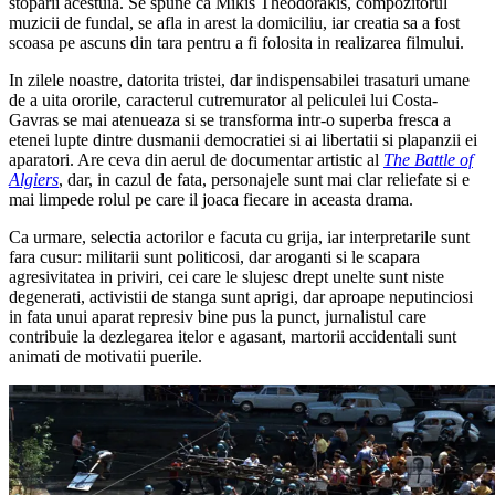
stoparii acestuia. Se spune ca Mikis Theodorakis, compozitorul
muzicii de fundal, se afla in arest la domiciliu, iar creatia sa a fost
scoasa pe ascuns din tara pentru a fi folosita in realizarea filmului.
In zilele noastre, datorita tristei, dar indispensabilei trasaturi umane
de a uita ororile, caracterul cutremurator al peliculei lui Costa-
Gavras se mai atenueaza si se transforma intr-o superba fresca a
etenei lupte dintre dusmanii democratiei si ai libertatii si plapanzii ei
aparatori. Are ceva din aerul de documentar artistic al
The Battle of
Algiers
, dar, in cazul de fata, personajele sunt mai clar reliefate si e
mai limpede rolul pe care il joaca fiecare in aceasta drama.
Ca urmare, selectia actorilor e facuta cu grija, iar interpretarile sunt
fara cusur: militarii sunt politicosi, dar aroganti si le scapara
agresivitatea in priviri, cei care le slujesc drept unelte sunt niste
degenerati, activistii de stanga sunt aprigi, dar aproape neputinciosi
in fata unui aparat represiv bine pus la punct, jurnalistul care
contribuie la dezlegarea itelor e agasant, martorii accidentali sunt
animati de motivatii puerile.