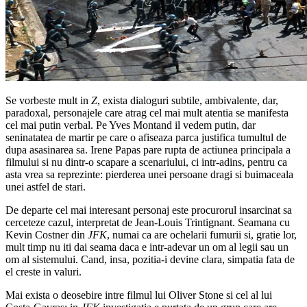
Se vorbeste mult in
Z
, exista dialoguri subtile, ambivalente, dar,
paradoxal, personajele care atrag cel mai mult atentia se manifesta
cel mai putin verbal. Pe Yves Montand il vedem putin, dar
seninatatea de martir pe care o afiseaza parca justifica tumultul de
dupa asasinarea sa. Irene Papas pare rupta de actiunea principala a
filmului si nu dintr-o scapare a scenariului, ci intr-adins, pentru ca
asta vrea sa reprezinte: pierderea unei persoane dragi si buimaceala
unei astfel de stari.
De departe cel mai interesant personaj este procurorul insarcinat sa
cerceteze cazul, interpretat de Jean-Louis Trintignant. Seamana cu
Kevin Costner din
JFK
, numai ca are ochelarii fumurii si, gratie lor,
mult timp nu iti dai seama daca e intr-adevar un om al legii sau un
om al sistemului. Cand, insa, pozitia-i devine clara, simpatia fata de
el creste in valuri.
Mai exista o deosebire intre filmul lui Oliver Stone si cel al lui