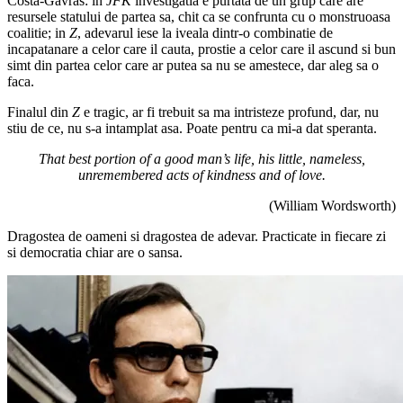
Costa-Gavras: in
JFK
investigatia e purtata de un grup care are
resursele statului de partea sa, chit ca se confrunta cu o monstruoasa
coalitie; in
Z
, adevarul iese la iveala dintr-o combinatie de
incapatanare a celor care il cauta, prostie a celor care il ascund si bun
simt din partea celor care ar putea sa nu se amestece, dar aleg sa o
faca.
Finalul din
Z
e tragic, ar fi trebuit sa ma intristeze profund, dar, nu
stiu de ce, nu s-a intamplat asa. Poate pentru ca mi-a dat speranta.
That best portion of a good man’s life, his little, nameless,
unremembered acts of kindness and of love.
(William Wordsworth)
Dragostea de oameni si dragostea de adevar. Practicate in fiecare zi
si democratia chiar are o sansa.