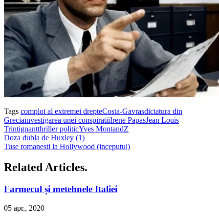
Tags
complot al extremei drepte
Costa-Gavras
dictatura din
Grecia
investigarea unei conspiratii
Irene Papas
Jean Louis
Trintignant
thriller politic
Yves Montand
Z
Doza dubla de Huxley (1)
Tuse romanesti la Hollywood (inceputul)
Related Articles.
Farmecul și metehnele Italiei
05 apr., 2020