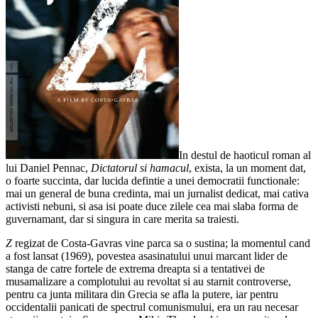
In destul de haoticul roman al
lui Daniel Pennac,
Dictatorul si hamacul
, exista, la un moment dat,
o foarte succinta, dar lucida defintie a unei democratii functionale:
mai un general de buna credinta, mai un jurnalist dedicat, mai cativa
activisti nebuni, si asa isi poate duce zilele cea mai slaba forma de
guvernamant, dar si singura in care merita sa traiesti.
Z
regizat de Costa-Gavras vine parca sa o sustina; la momentul cand
a fost lansat (1969), povestea asasinatului unui marcant lider de
stanga de catre fortele de extrema dreapta si a tentativei de
musamalizare a complotului au revoltat si au starnit controverse,
pentru ca junta militara din Grecia se afla la putere, iar pentru
occidentalii panicati de spectrul comunismului, era un rau necesar