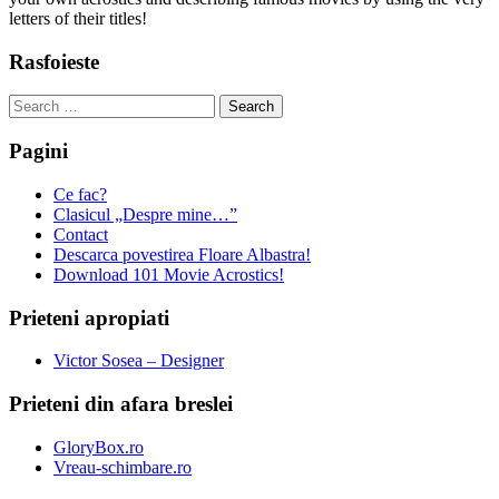
letters of their titles!
Rasfoieste
Search
for:
Pagini
Ce fac?
Clasicul „Despre mine…”
Contact
Descarca povestirea Floare Albastra!
Download 101 Movie Acrostics!
Prieteni apropiati
Victor Sosea – Designer
Prieteni din afara breslei
GloryBox.ro
Vreau-schimbare.ro