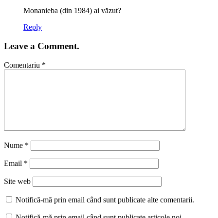
Monanieba (din 1984) ai văzut?
Reply
Leave a Comment.
Comentariu
*
Nume
*
Email
*
Site web
Notifică-mă prin email când sunt publicate alte comentarii.
Notifică-mă prin email când sunt publicate articole noi.