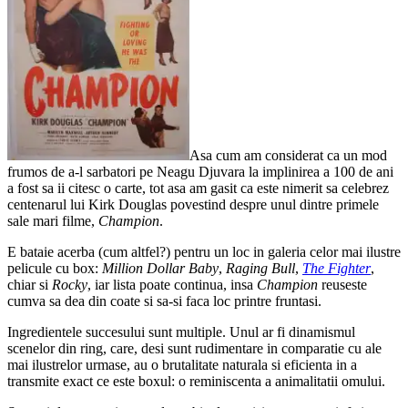
Asa cum am considerat ca un mod
frumos de a-l sarbatori pe Neagu Djuvara la implinirea a 100 de ani
a fost sa ii citesc o carte, tot asa am gasit ca este nimerit sa celebrez
centenarul lui Kirk Douglas povestind despre unul dintre primele
sale mari filme,
Champion
.
E bataie acerba (cum altfel?) pentru un loc in galeria celor mai ilustre
pelicule cu box:
Million Dollar Baby
,
Raging Bull
,
The Fighter
,
chiar si
Rocky
, iar lista poate continua, insa
Champion
reuseste
cumva sa dea din coate si sa-si faca loc printre fruntasi.
Ingredientele succesului sunt multiple. Unul ar fi dinamismul
scenelor din ring, care, desi sunt rudimentare in comparatie cu ale
mai ilustrelor urmase, au o brutalitate naturala si eficienta in a
transmite exact ce este boxul: o reminiscenta a animalitatii omului.