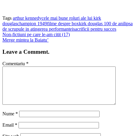
Tags
arthur kennedy
cele mai bune roluri ale lui kirk
douglas
champion 1949
filme despre box
kirk douglas 100 de ani
lipsa
de scrupule in atingerea performantei
sacrificii pentru succes
Non-fictiuni pe care le-am citit (17)
Merge mintea la Baiatu’
Leave a Comment.
Comentariu
*
Nume
*
Email
*