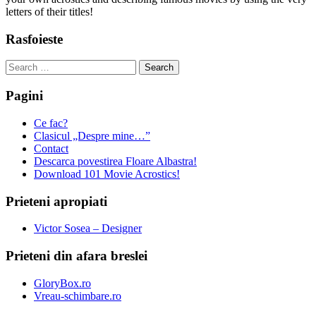
letters of their titles!
Rasfoieste
Search
for:
Pagini
Ce fac?
Clasicul „Despre mine…”
Contact
Descarca povestirea Floare Albastra!
Download 101 Movie Acrostics!
Prieteni apropiati
Victor Sosea – Designer
Prieteni din afara breslei
GloryBox.ro
Vreau-schimbare.ro