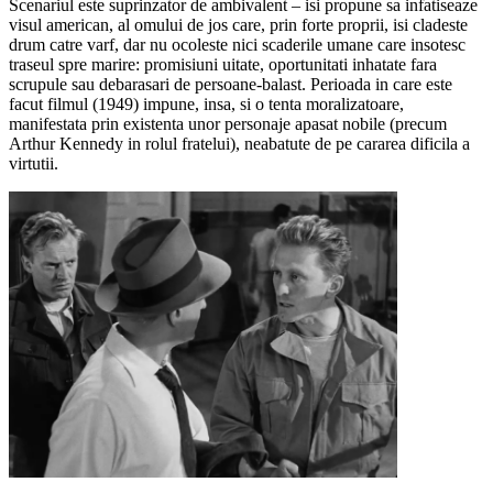
Scenariul este suprinzator de ambivalent – isi propune sa infatiseaze
visul american, al omului de jos care, prin forte proprii, isi cladeste
drum catre varf, dar nu ocoleste nici scaderile umane care insotesc
traseul spre marire: promisiuni uitate, oportunitati inhatate fara
scrupule sau debarasari de persoane-balast. Perioada in care este
facut filmul (1949) impune, insa, si o tenta moralizatoare,
manifestata prin existenta unor personaje apasat nobile (precum
Arthur Kennedy in rolul fratelui), neabatute de pe cararea dificila a
virtutii.