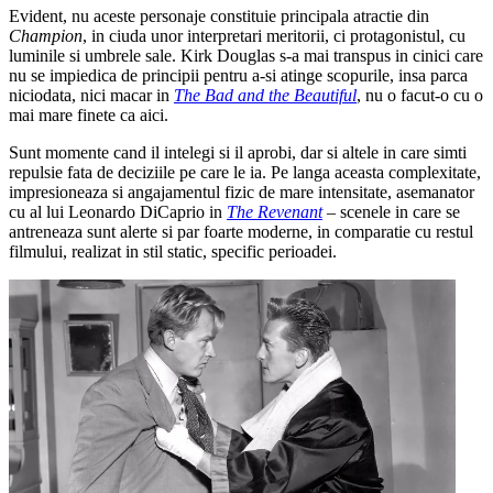
Evident, nu aceste personaje constituie principala atractie din
Champion
, in ciuda unor interpretari meritorii, ci protagonistul, cu
luminile si umbrele sale. Kirk Douglas s-a mai transpus in cinici care
nu se impiedica de principii pentru a-si atinge scopurile, insa parca
niciodata, nici macar in
The Bad and the Beautiful
, nu o facut-o cu o
mai mare finete ca aici.
Sunt momente cand il intelegi si il aprobi, dar si altele in care simti
repulsie fata de deciziile pe care le ia. Pe langa aceasta complexitate,
impresioneaza si angajamentul fizic de mare intensitate, asemanator
cu al lui Leonardo DiCaprio in
The Revenant
– scenele in care se
antreneaza sunt alerte si par foarte moderne, in comparatie cu restul
filmului, realizat in stil static, specific perioadei.