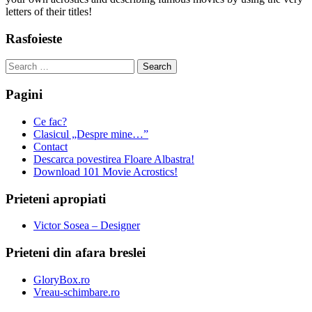
letters of their titles!
Rasfoieste
Search
for:
Pagini
Ce fac?
Clasicul „Despre mine…”
Contact
Descarca povestirea Floare Albastra!
Download 101 Movie Acrostics!
Prieteni apropiati
Victor Sosea – Designer
Prieteni din afara breslei
GloryBox.ro
Vreau-schimbare.ro