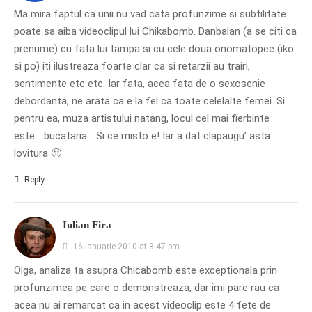
Ma mira faptul ca unii nu vad cata profunzime si subtilitate
poate sa aiba videoclipul lui Chikabomb. Danbalan (a se citi ca
prenume) cu fata lui tampa si cu cele doua onomatopee (iko
si po) iti ilustreaza foarte clar ca si retarzii au trairi,
sentimente etc etc. Iar fata, acea fata de o sexosenie
debordanta, ne arata ca e la fel ca toate celelalte femei. Si
pentru ea, muza artistului natang, locul cel mai fierbinte
este… bucataria… Si ce misto e! Iar a dat clapaugu’ asta
lovitura 🙂
Reply
Iulian Fira
16 ianuarie 2010 at 8:47 pm
Olga, analiza ta asupra Chicabomb este exceptionala prin
profunzimea pe care o demonstreaza, dar imi pare rau ca
acea nu ai remarcat ca in acest videoclip este 4 fete de