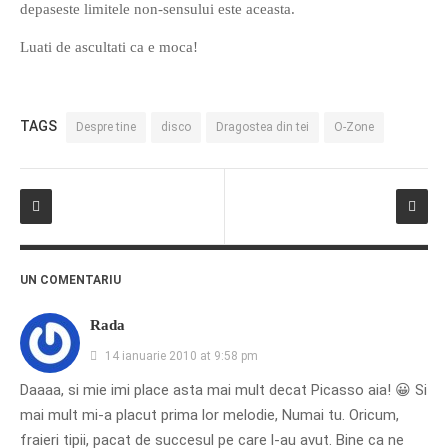
depaseste limitele non-sensului este aceasta.
Luati de ascultati ca e moca!
TAGS
Despre tine
disco
Dragostea din tei
O-Zone
UN COMENTARIU
Rada
14 ianuarie 2010 at 9:58 pm
Daaaa, si mie imi place asta mai mult decat Picasso aia! 😀 Si
mai mult mi-a placut prima lor melodie, Numai tu. Oricum,
fraieri tipii, pacat de succesul pe care l-au avut. Bine ca ne