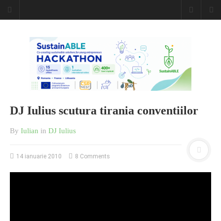
DJ Iulius scutura tirania conventiilor
By
Iulian
in
DJ Iulius
14 ianuarie 2010
8 Comments