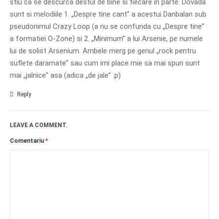
stiu ca se descurca destul de bine si fiecare in parte. Dovada
sunt si melodiile 1. „Despre tine cant” a acestui Danbalan sub
pseudonimul Crazy Loop (a nu se confunda cu „Despre tine”
a formatiei O-Zone) si 2. „Minimum” a lui Arsenie, pe numele
lui de solist Arsenium. Ambele merg pe genul „rock pentru
suflete daramate” sau cum imi place mie sa mai spun sunt
mai „jalnice” asa (adica „de jale” :p)
Reply
LEAVE A COMMENT.
Comentariu
*