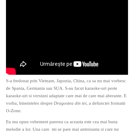
S-a fredonat prin Vietnam, Japonia, China, ca sa nu mai vorbesc
de Spania, Germania sau SUA. S-au facut karaoke-uri peste
karaoke-uri si versiuni adaptate care mai de care mai aberante. E
vorba, bineinteles despre
Dragostea din tei
, a defunctei formatii
O-Zone.
Eu ma opun vehement parerea ca aceasta este cea mai buna
melodie a lor. Una care mi se pare mai antrenanta si care nu