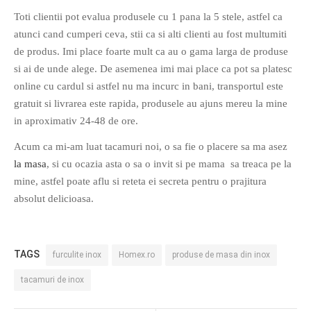
PAGINI
Toti clientii pot evalua produsele cu 1 pana la 5 stele, astfel ca
atunci cand cumperi ceva, stii ca si alti clienti au fost multumiti
Ce fac?
de produs. Imi place foarte mult ca au o gama larga de produse
Clasicul „Despre mine…”
si ai de unde alege. De asemenea imi mai place ca pot sa platesc
Contact
online cu cardul si astfel nu ma incurc in bani, transportul este
Descarca povestirea Floare
gratuit si livrarea este rapida, produsele au ajuns mereu la mine
Albastra!
in aproximativ 24-48 de ore.
Download 101 Movie
Acum ca mi-am luat tacamuri noi, o sa fie o placere sa ma asez
Acrostics!
la masa
, si cu ocazia asta o sa o invit si pe mama sa treaca pe la
mine, astfel poate aflu si reteta ei secreta pentru o prajitura
PRIETENI APROPIATI
absolut delicioasa.
Victor Sosea – Designer
PRIETENI DIN AFARA BRESLEI
TAGS
furculite inox
Homex.ro
produse de masa din inox
GloryBox.ro
tacamuri de inox
Vreau-schimbare.ro