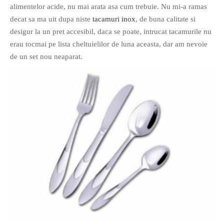
alimentelor acide, nu mai arata asa cum trebuie. Nu mi-a ramas
decat sa ma uit dupa niste
tacamuri inox
, de buna calitate si
desigur la un pret accesibil, daca se poate, intrucat tacamurile nu
O poveste in care sexul se
erau tocmai pe lista cheltuielilor de luna aceasta, dar am nevoie
confunda cu dragostea,
de un set nou neaparat.
cinismul cu idealismul si
poezia cu umorul.
DESCARCĂ!