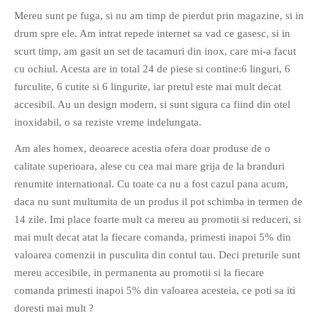
Mereu sunt pe fuga, si nu am timp de pierdut prin magazine, si in
drum spre ele. Am intrat repede internet sa vad ce gasesc, si in
scurt timp, am gasit un set de tacamuri din inox, care mi-a facut
cu ochiul. Acesta are in total 24 de piese si contine:6 linguri, 6
furculite, 6 cutite si 6 lingurite, iar pretul este mai mult decat
If you like movies, words and
accesibil. Au un design modern, si sunt sigura ca fiind din otel
mind games, then this is the
inoxidabil, o sa reziste vreme indelungata.
book for you. Take the
Am ales homex, deoarece acestia ofera doar produse de o
challenge of creating your
calitate superioara, alese cu cea mai mare grija de la branduri
own acrostics and describing
renumite international. Cu toate ca nu a fost cazul pana acum,
famous movies by using the
daca nu sunt multumita de un produs il pot schimba in termen de
very letters of their titles!
14 zile. Imi place foarte mult ca mereu au promotii si reduceri, si
mai mult decat atat la fiecare comanda, primesti inapoi 5% din
RASFOIESTE
valoarea comenzii in pusculita din contul tau. Deci preturile sunt
mereu accesibile, in permanenta au promotii si la fiecare
comanda primesti inapoi 5% din valoarea acesteia, ce poti sa iti
doresti mai mult ?