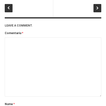
PRIETENI DIN BREASLA
Filme-Carti.ro
LEAVE A COMMENT.
Comentariu
*
Nume
*