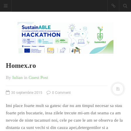
Caiet de
insemnari
DESCARCĂ!
Homex.ro
By
Iulian
in
Guest Post
30 septembrie 2015
0 Comment
Imi place foarte mult sa gatesc dar nu am timpul necesar sa stau
foarte prin bucatarie, insa zilele trecute mi-am dat seama ca am
nevoie de niste tacamuri noi, cele pe care le am se observa de la
distanta ca sunt vechi si din cauza apei,detergentilor si a