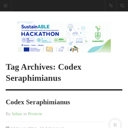
Caiet de
insemnari
DESCARCĂ!
Tag Archives: Codex
Seraphimianus
Codex Seraphimianus
By
Iulian
in
Proiecte