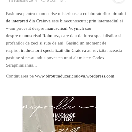
5 februarie 2014
0 Comment
Pasiunea pentru manuscrise misterioase a colaboratorilor
biroului
de interpreti din Craiova
este binecunoscuta; prin intermediul ei
O poveste in care sexul se
v-am povestit despre
manuscrisul Voynich
sau
confunda cu dragostea,
despre
manuscrisul Rohoncz
, care dau de furca specialistilor si
cinismul cu idealismul si
profanilor de zeci si sute de ani. Gasind un moment de
poezia cu umorul.
respiro,
traducatorii specializati din Craiova
au revizitat aceasta
pasiune si ne-au adus povestea unui alt mister: Codex
DESCARCĂ!
Seraphimianus…
Continuarea pe
www.biroutraducericraiova.wordpress.com
.