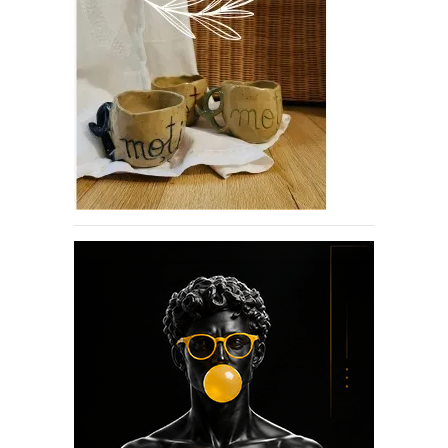
If you like movies, words and
mind games, then this is the
book for you. Take the
challenge of creating your
own acrostics and describing
famous movies by using the
very letters of their titles!
RASFOIESTE