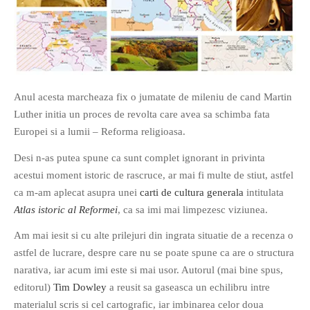
If you like movies, words and
Anul acesta marcheaza fix o jumatate de mileniu de cand Martin
mind games, then this is the
Luther initia un proces de revolta care avea sa schimba fata
book for you. Take the
Europei si a lumii – Reforma religioasa.
challenge of creating your
Desi n-as putea spune ca sunt complet ignorant in privinta
own acrostics and describing
acestui moment istoric de rascruce, ar mai fi multe de stiut, astfel
famous movies by using the
ca m-am aplecat asupra unei
carti de cultura generala
intitulata
very letters of their titles!
Atlas istoric al Reformei
, ca sa imi mai limpezesc viziunea.
Am mai iesit si cu alte prilejuri din ingrata situatie de a recenza o
RASFOIESTE
astfel de lucrare, despre care nu se poate spune ca are o structura
narativa, iar acum imi este si mai usor. Autorul (mai bine spus,
editorul)
Tim Dowley
a reusit sa gaseasca un echilibru intre
materialul scris si cel cartografic, iar imbinarea celor doua