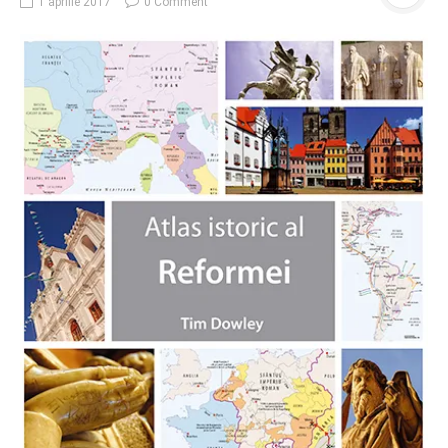
1 aprilie 2017
0 Comment
O poveste in care sexul se
confunda cu dragostea,
cinismul cu idealismul si
poezia cu umorul.
DESCARCĂ!