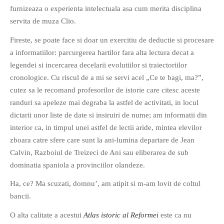
furnizeaza o experienta intelectuala asa cum merita disciplina
PAGINI
servita de muza Clio.
Ce fac?
Fireste, se poate face si doar un exercitiu de deductie si procesare
Clasicul „Despre mine…”
a informatiilor: parcurgerea hartilor fara alta lectura decat a
Contact
legendei si incercarea decelarii evolutiilor si traiectoriilor
Descarca povestirea Floare
cronologice. Cu riscul de a mi se servi acel „Ce te bagi, ma?”,
Albastra!
cutez sa le recomand profesorilor de istorie care citesc aceste
Download 101 Movie
randuri sa apeleze mai degraba la astfel de activitati, in locul
Acrostics!
dictarii unor liste de date si insiruiri de nume; am informatii din
interior ca, in timpul unei astfel de lectii aride, mintea elevilor
PRIETENI APROPIATI
zboara catre sfere care sunt la ani-lumina departare de Jean
Victor Sosea – Designer
Calvin, Razboiul de Treizeci de Ani sau eliberarea de sub
dominatia spaniola a provinciilor olandeze.
PRIETENI DIN AFARA BRESLEI
Ha, ce? Ma scuzati, domnu’, am atipit si m-am lovit de coltul
GloryBox.ro
bancii.
Vreau-schimbare.ro
O alta calitate a acestui
Atlas istoric al Reformei
este ca nu