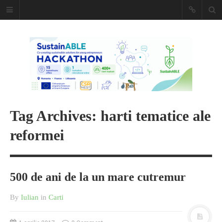
Caiet de
insemnari
DESCARCĂ!
Tag Archives: harti tematice ale
reformei
500 de ani de la un mare cutremur
By
Iulian
in
Carti