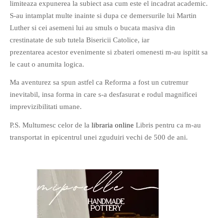
limiteaza expunerea la subiect asa cum este el incadrat academic.
PRIETENI DIN BREASLA
S-au intamplat multe inainte si dupa ce demersurile lui Martin
Filme-Carti.ro
Luther si cei asemeni lui au smuls o bucata masiva din
crestinatate de sub tutela Bisericii Catolice, iar
prezentarea acestor evenimente si zbateri omenesti m-au ispitit sa
le caut o anumita logica.
Ma aventurez sa spun astfel ca Reforma a fost un cutremur
inevitabil, insa forma in care s-a desfasurat e rodul magnificei
imprevizibilitati umane.
P.S. Multumesc celor de la
libraria online
Libris pentru ca m-au
transportat in epicentrul unei zguduiri vechi de 500 de ani.