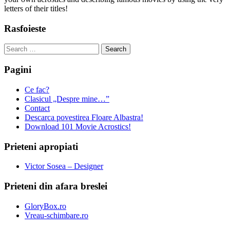
letters of their titles!
Rasfoieste
Search
for:
Pagini
Ce fac?
Clasicul „Despre mine…”
Contact
Descarca povestirea Floare Albastra!
Download 101 Movie Acrostics!
Prieteni apropiati
Victor Sosea – Designer
Prieteni din afara breslei
GloryBox.ro
Vreau-schimbare.ro