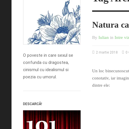
Natura ca
By
Iulian
in
Intre vi
2 martie 2018
0 
O poveste in care sexul se
confunda cu dragostea,
cinismul cu idealismul si
Un loc binecunoscut, 
poezia cu umorul.
conotativ, iar imagin
dintre ele:
DESCARCĂ!