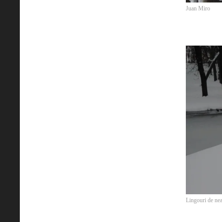
Juan Miro
Lingouri de ne