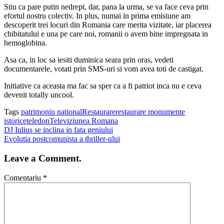
Stiu ca pare putin nedrept, dar, pana la urma, se va face ceva prin
efortul nostru colectiv. In plus, numai in prima emisiune am
descoperit trei locuri din Romania care merita vizitate, iar placerea
chibitatului e una pe care noi, romanii o avem bine impregnata in
hemoglobina.
Asa ca, in loc sa iesiti duminica seara prin oras, vedeti
documentarele, votati prin SMS-uri si vom avea toti de castigat.
Initiative ca aceasta ma fac sa sper ca a fi patriot inca nu e ceva
devenit totally uncool.
Tags
patrimoniu national
Restaurare
restaurare monumente
istorice
teledon
Televiziunea Romana
DJ Iulius se inclina in fata geniului
Evolutia postcomunista a thriller-ului
Leave a Comment.
Comentariu
*