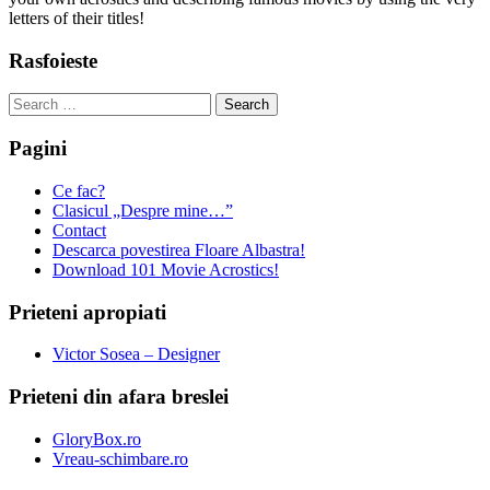
letters of their titles!
Rasfoieste
Search
for:
Pagini
Ce fac?
Clasicul „Despre mine…”
Contact
Descarca povestirea Floare Albastra!
Download 101 Movie Acrostics!
Prieteni apropiati
Victor Sosea – Designer
Prieteni din afara breslei
GloryBox.ro
Vreau-schimbare.ro