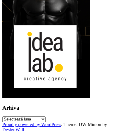
Arhiva
Arhiva
Proudly powered by WordPress
.
Theme: DW Minion by
DesignWall
.