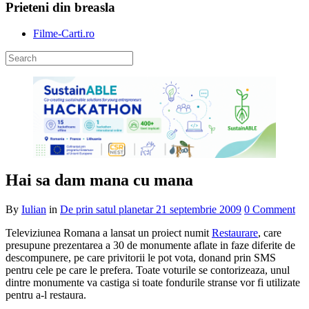
Prieteni din breasla
Filme-Carti.ro
Hai sa dam mana cu mana
By
Iulian
in
De prin satul planetar
21 septembrie 2009
0 Comment
Televiziunea Romana a lansat un proiect numit
Restaurare
, care
presupune prezentarea a 30 de monumente aflate in faze diferite de
descompunere, pe care privitorii le pot vota, donand prin SMS
pentru cele pe care le prefera. Toate voturile se contorizeaza, unul
dintre monumente va castiga si toate fondurile stranse vor fi utilizate
pentru a-l restaura.