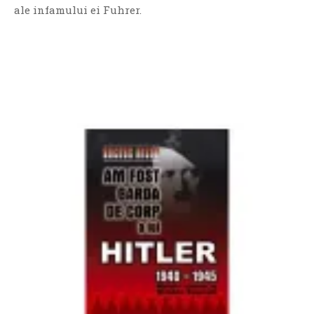
ale infamului ei Fuhrer.
O poveste in care sexul se
confunda cu dragostea,
cinismul cu idealismul si
poezia cu umorul.
DESCARCĂ!