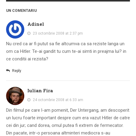
PRIETENI DIN BREASLA
UN COMENTARIU
Filme-Carti.ro
Adinel
23 octombrie 2008 at 2:37 pm
Nu cred ca ar fi putut sa fie altcumva ca sa reziste langa un
om ca Hitler. Te-ai gandit tu cum te-ai simti in preajma lui? in
ce conditii ai rezista?
Reply
Iulian Fira
24 octombrie 2008 at 6:33 am
Din filmul pe care l-am pomenit, Der Untergang, am descoperit
un lucru foarte important despre cum era vazut Hitler de catre
cei din jur; cand dorea, omul putea fi extrem de fermecator.
Din pacate, intr-o persoana altminteri mediocra s-au