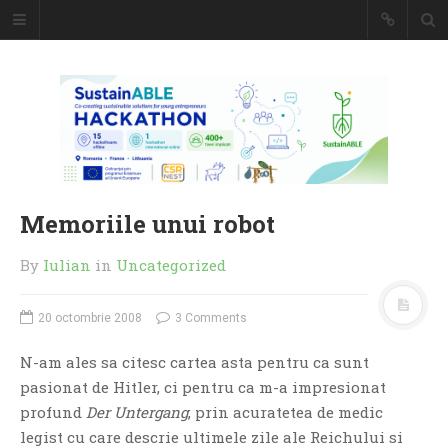
Caiet de
insemnari
DESCARCĂ!
Memoriile unui robot
By
Iulian
in
Uncategorized
20 octombrie 2008
3 Comments
N-am ales sa citesc cartea asta pentru ca sunt
pasionat de Hitler, ci pentru ca m-a impresionat
profund
Der Untergang
, prin acuratetea de medic
legist cu care descrie ultimele zile ale Reichului si