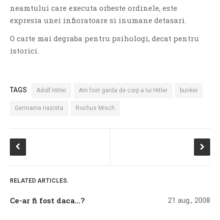
neamtului care executa orbeste ordinele, este
PAGINI
expresia unei infioratoare si inumane detasari.
Ce fac?
O carte mai degraba pentru psihologi, decat pentru
Clasicul „Despre mine…”
istorici.
Contact
Descarca povestirea Floare
Albastra!
TAGS
Adolf Hitler
Am fost garda de corp a lui Hitler
bunker
Download 101 Movie
Acrostics!
Germania nazista
Rochus Misch
PRIETENI APROPIATI
Victor Sosea – Designer
PRIETENI DIN AFARA BRESLEI
RELATED ARTICLES.
GloryBox.ro
Ce-ar fi fost daca…?
21 aug., 2008
Vreau-schimbare.ro