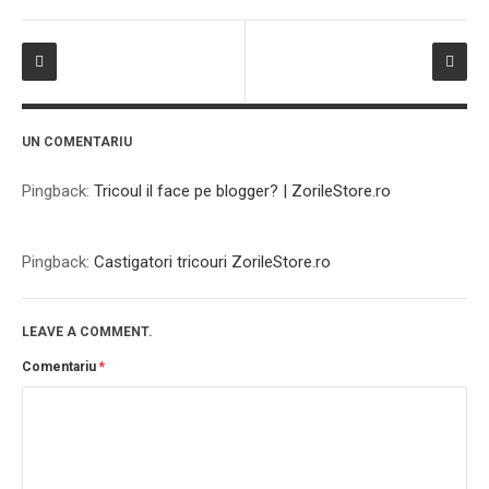
UN COMENTARIU
If you like movies, words and
mind games, then this is the
Pingback:
Tricoul il face pe blogger? | ZorileStore.ro
book for you. Take the
challenge of creating your
own acrostics and describing
Pingback:
Castigatori tricouri ZorileStore.ro
famous movies by using the
very letters of their titles!
LEAVE A COMMENT.
Comentariu
*
RASFOIESTE