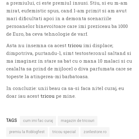
a premiului, ci este premiul insusi. Stiu, si eu m-am
mirat, eufemistic spus, cand l-am primit si am avut
mari dificultati apoi in a demonta scenariile
persoanelor binevoitoare care imi preziceau ba 1000
O poveste in care sexul se
de Euro, ba ceva tehnologie de varf.
confunda cu dragostea,
cinismul cu idealismul si
Asta nu insemna ca acest
tricou
imi displace;
poezia cu umorul.
dimpotriva, purtandu-l, simt testosteronul saltand si
ma imaginez in stare sa bat cu o mana 10 malaci si cu
DESCARCĂ!
cealalta sa prind de mijlocel o diva parfumata care se
topeste la atingerea-mi barbatoasa.
In concluzie: unii beau ca sa-si faca nitel curaj, eu
doar iau acest
tricou
pe mine.
TAGS
cum imi fac curaj
magazin de tricouri
premiu la Roblogfest
tricou special
zorilestore.ro