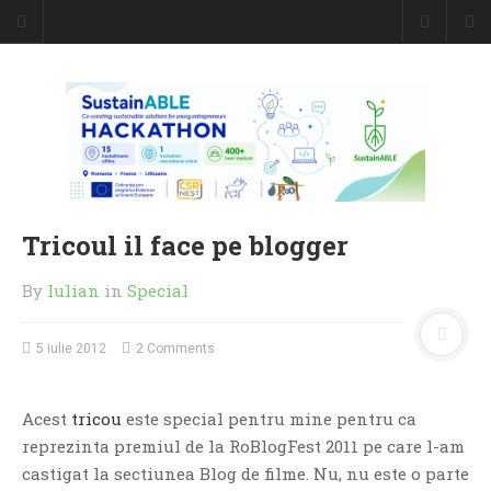
Caiet de
insemnari
DESCARCĂ!
Tricoul il face pe blogger
By
Iulian
in
Special
5 iulie 2012
2 Comments
Acest
tricou
este special pentru mine pentru ca
reprezinta premiul de la RoBlogFest 2011 pe care l-am
castigat la sectiunea Blog de filme. Nu, nu este o parte