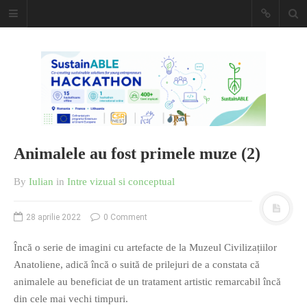
Caiet de
insemnari
DESCARCĂ!
Animalele au fost primele muze (2)
By
Iulian
in
Intre vizual si conceptual
28 aprilie 2022
0 Comment
Încă o serie de imagini cu artefacte de la Muzeul Civilizațiilor
Anatoliene, adică încă o suită de prilejuri de a constata că
animalele au beneficiat de un tratament artistic remarcabil încă
din cele mai vechi timpuri.