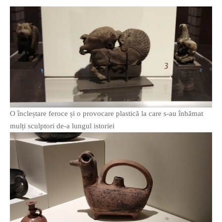
O poveste in care sexul se
confunda cu dragostea,
cinismul cu idealismul si
poezia cu umorul.
DESCARCĂ!
O încleștare feroce și o provocare plastică la care s-au înhămat
mulți sculptori de-a lungul istoriei