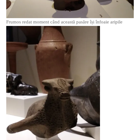
PAGINI
Ce fac?
Frumos redat moment când această pasăre își înfoaie aripile
Clasicul „Despre mine…”
Contact
Descarca povestirea Floare
Albastra!
Download 101 Movie
Acrostics!
PRIETENI APROPIATI
Victor Sosea – Designer
PRIETENI DIN AFARA BRESLEI
GloryBox.ro
Vreau-schimbare.ro