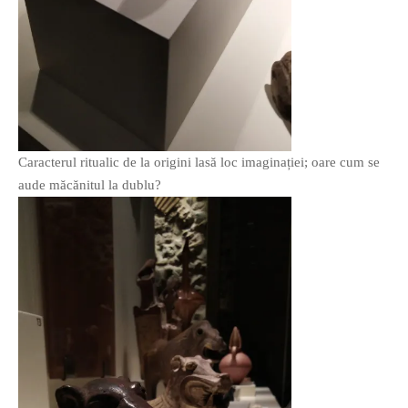
Caracterul ritualic de la origini lasă loc imaginației; oare cum se
aude măcănitul la dublu?