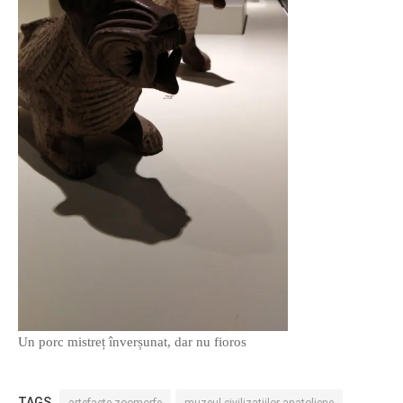
Un porc mistreț înverșunat, dar nu fioros
TAGS