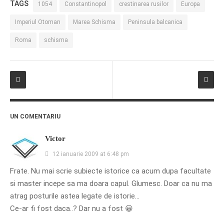
TAGS
1054
Constantinopol
crestinarea rusilor
Europa
Imperiul Otoman
Marea Schisma
Peninsula balcanica
Roma
schisma
UN COMENTARIU
Victor
12 ianuarie 2009 at 6:48 pm
Frate. Nu mai scrie subiecte istorice ca acum dupa facultate
si master incepe sa ma doara capul. Glumesc. Doar ca nu ma
atrag posturile astea legate de istorie…
Ce-ar fi fost daca..? Dar nu a fost 😀