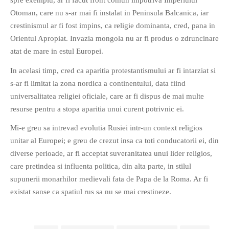
spre exemplu, ar fi facut front comun impotriva Imperiului
Otoman, care nu s-ar mai fi instalat in Peninsula Balcanica, iar
crestinismul ar fi fost impins, ca religie dominanta, cred, pana in
Orientul Apropiat. Invazia mongola nu ar fi produs o zdruncinare
atat de mare in estul Europei.
In acelasi timp, cred ca aparitia protestantismului ar fi intarziat si
s-ar fi limitat la zona nordica a continentului, data fiind
universalitatea religiei oficiale, care ar fi dispus de mai multe
resurse pentru a stopa aparitia unui curent potrivnic ei.
Mi-e greu sa intrevad evolutia Rusiei intr-un context religios
unitar al Europei; e greu de crezut insa ca toti conducatorii ei, din
diverse perioade, ar fi acceptat suveranitatea unui lider religios,
care pretindea si influenta politica, din alta parte, in stilul
supunerii monarhilor medievali fata de Papa de la Roma. Ar fi
existat sanse ca spatiul rus sa nu se mai crestineze.