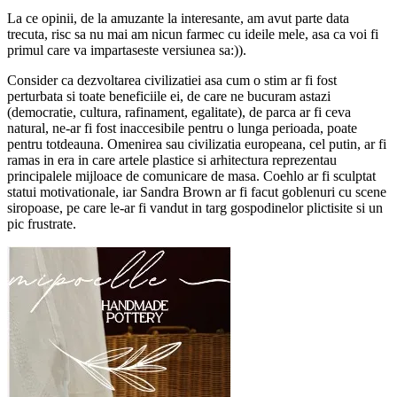
La ce opinii, de la amuzante la interesante, am avut parte data
trecuta, risc sa nu mai am nicun farmec cu ideile mele, asa ca voi fi
primul care va impartaseste versiunea sa:)).
Consider ca dezvoltarea civilizatiei asa cum o stim ar fi fost
perturbata si toate beneficiile ei, de care ne bucuram astazi
(democratie, cultura, rafinament, egalitate), de parca ar fi ceva
natural, ne-ar fi fost inaccesibile pentru o lunga perioada, poate
pentru totdeauna. Omenirea sau civilizatia europeana, cel putin, ar fi
ramas in era in care artele plastice si arhitectura reprezentau
principalele mijloace de comunicare de masa. Coehlo ar fi sculptat
statui motivationale, iar Sandra Brown ar fi facut goblenuri cu scene
siropoase, pe care le-ar fi vandut in targ gospodinelor plictisite si un
pic frustrate.