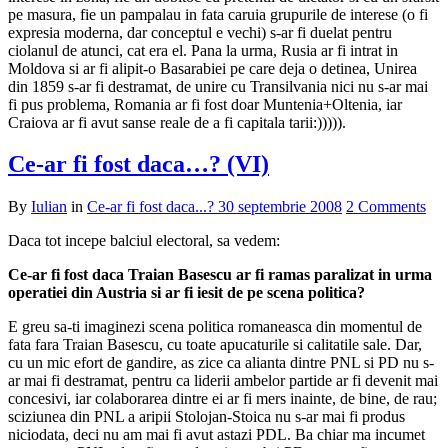
pe masura, fie un pampalau in fata caruia grupurile de interese (o fi
expresia moderna, dar conceptul e vechi) s-ar fi duelat pentru
ciolanul de atunci, cat era el. Pana la urma, Rusia ar fi intrat in
Moldova si ar fi alipit-o Basarabiei pe care deja o detinea, Unirea
din 1859 s-ar fi destramat, de unire cu Transilvania nici nu s-ar mai
fi pus problema, Romania ar fi fost doar Muntenia+Oltenia, iar
Craiova ar fi avut sanse reale de a fi capitala tarii:))))).
Ce-ar fi fost daca…? (VI)
By
Iulian
in
Ce-ar fi fost daca...?
30 septembrie 2008
2 Comments
Daca tot incepe balciul electoral, sa vedem:
Ce-ar fi fost daca Traian Basescu ar fi ramas paralizat in urma
operatiei din Austria si ar fi iesit de pe scena politica?
E greu sa-ti imaginezi scena politica romaneasca din momentul de
fata fara Traian Basescu, cu toate apucaturile si calitatile sale. Dar,
cu un mic efort de gandire, as zice ca alianta dintre PNL si PD nu s-
ar mai fi destramat, pentru ca liderii ambelor partide ar fi devenit mai
concesivi, iar colaborarea dintre ei ar fi mers inainte, de bine, de rau;
sciziunea din PNL a aripii Stolojan-Stoica nu s-ar mai fi produs
niciodata, deci nu am mai fi avut astazi PDL. Ba chiar ma incumet