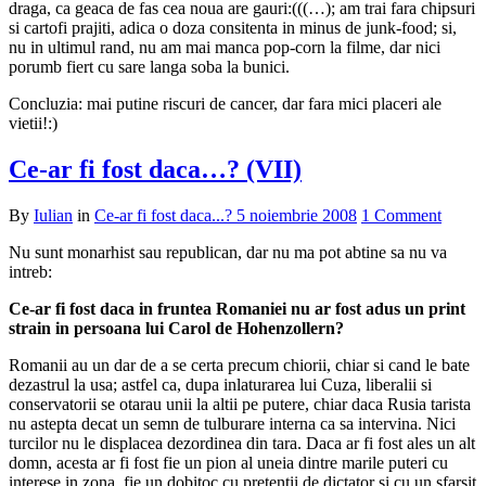
draga, ca geaca de fas cea noua are gauri:(((…); am trai fara chipsuri
si cartofi prajiti, adica o doza consitenta in minus de junk-food; si,
nu in ultimul rand, nu am mai manca pop-corn la filme, dar nici
porumb fiert cu sare langa soba la bunici.
Concluzia: mai putine riscuri de cancer, dar fara mici placeri ale
vietii!:)
Ce-ar fi fost daca…? (VII)
By
Iulian
in
Ce-ar fi fost daca...?
5 noiembrie 2008
1 Comment
Nu sunt monarhist sau republican, dar nu ma pot abtine sa nu va
intreb:
Ce-ar fi fost daca in fruntea Romaniei nu ar fost adus un print
strain in persoana lui Carol de Hohenzollern?
Romanii au un dar de a se certa precum chiorii, chiar si cand le bate
dezastrul la usa; astfel ca, dupa inlaturarea lui Cuza, liberalii si
conservatorii se otarau unii la altii pe putere, chiar daca Rusia tarista
nu astepta decat un semn de tulburare interna ca sa intervina. Nici
turcilor nu le displacea dezordinea din tara. Daca ar fi fost ales un alt
domn, acesta ar fi fost fie un pion al uneia dintre marile puteri cu
interese in zona, fie un dobitoc cu pretentii de dictator si cu un sfarsit