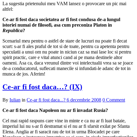
La sugestia prietenului meu VAM lansez o provocare un pic mai
altfel:
Ce-ar fi fost daca societatea ar fi fost condusa de-a lungul
istoriei numai de filosofi, asa cum preconiza Platon in
Republica
?
Scenariul meu pentru o astfel de stare de lucruri nu poate fi decat
scurt: s-ar fi ales praful de tot si de toate, pentru ca apetenta pentru
speculatii a unui om nu poate in niciun caz sa mai lase loc si pentru
spirit practic, care e vital atunci cand ai pe mana destinele altor
oameni. Asa ca, daca vreunul dintre voi intelectualii vrea sa se joace
de-a conducatorul, suflecati manecile si infundati-le adanc de tot in
munca de jos. Aferim!
Ce-ar fi fost daca…? (IX)
By
Iulian
in
Ce-ar fi fost daca...?
6 decembrie 2008
0 Comment
Ce-ar fi fost daca Napoleon nu ar fi invadat Rusia?
Cel mai rapid raspuns care vine in minte e ca nu ar fi luat bataie,
imperiul lui nu s-ar fi destramat si el nu ar fi sfarsit exilat pe Sfanta
Elena. Anglia ar fi saracit rau de tot in urma Blocadei pe care