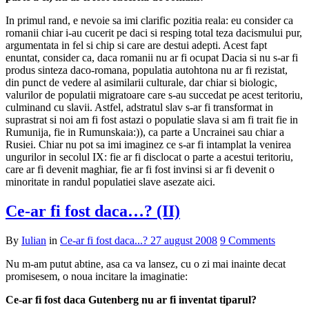
In primul rand, e nevoie sa imi clarific pozitia reala: eu consider ca
romanii chiar i-au cucerit pe daci si resping total teza dacismului pur,
argumentata in fel si chip si care are destui adepti. Acest fapt
enuntat, consider ca, daca romanii nu ar fi ocupat Dacia si nu s-ar fi
produs sinteza daco-romana, populatia autohtona nu ar fi rezistat,
din punct de vedere al asimilarii culturale, dar chiar si biologic,
valurilor de populatii migratoare care s-au succedat pe acest teritoriu,
culminand cu slavii. Astfel, adstratul slav s-ar fi transformat in
suprastrat si noi am fi fost astazi o populatie slava si am fi trait fie in
Rumunija, fie in Rumunskaia:)), ca parte a Uncrainei sau chiar a
Rusiei. Chiar nu pot sa imi imaginez ce s-ar fi intamplat la venirea
ungurilor in secolul IX: fie ar fi disclocat o parte a acestui teritoriu,
care ar fi devenit maghiar, fie ar fi fost invinsi si ar fi devenit o
minoritate in randul populatiei slave asezate aici.
Ce-ar fi fost daca…? (II)
By
Iulian
in
Ce-ar fi fost daca...?
27 august 2008
9 Comments
Nu m-am putut abtine, asa ca va lansez, cu o zi mai inainte decat
promisesem, o noua incitare la imaginatie:
Ce-ar fi fost daca Gutenberg nu ar fi inventat tiparul?