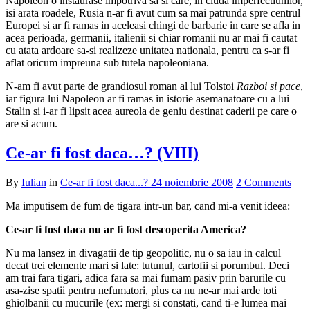
Napoleon o instaurase impotriva sa si care, in ciuda imperfectiunilor,
isi arata roadele, Rusia n-ar fi avut cum sa mai patrunda spre centrul
Europei si ar fi ramas in aceleasi chingi de barbarie in care se afla in
acea perioada, germanii, italienii si chiar romanii nu ar mai fi cautat
cu atata ardoare sa-si realizeze unitatea nationala, pentru ca s-ar fi
aflat oricum impreuna sub tutela napoleoniana.
N-am fi avut parte de grandiosul roman al lui Tolstoi
Razboi si pace
,
iar figura lui Napoleon ar fi ramas in istorie asemanatoare cu a lui
Stalin si i-ar fi lipsit acea aureola de geniu destinat caderii pe care o
are si acum.
Ce-ar fi fost daca…? (VIII)
By
Iulian
in
Ce-ar fi fost daca...?
24 noiembrie 2008
2 Comments
Ma imputisem de fum de tigara intr-un bar, cand mi-a venit ideea:
Ce-ar fi fost daca nu ar fi fost descoperita America?
Nu ma lansez in divagatii de tip geopolitic, nu o sa iau in calcul
decat trei elemente mari si late: tutunul, cartofii si porumbul. Deci
am trai fara tigari, adica fara sa mai fumam pasiv prin barurile cu
asa-zise spatii pentru nefumatori, plus ca nu ne-ar mai arde toti
ghiolbanii cu mucurile (ex: mergi si constati, cand ti-e lumea mai