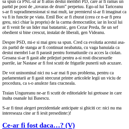
sa spun ca PNL-ul ar fi atras destui membri PD, care ar fi ramas un
partid pe post de „tovaras de drum” perpetuu. Ego-ul lui Tariceanu
s-ar fi supradimensionat si mai mult, iar premierul si-ar fi imaginat ca
va fi in functie pe viata. Emil Boc ar fi zburat (ceea ce n-ar fi prea
greu, nici chiar la propriu) de la carma democratilor, iar in locul lui
ar fi venit fie un lider mai batatarnic, gen Cezar Preda, fie un sef
obedient si bine crescut, instalat de liberali, gen Videanu.
Despre PSD, mi-e si mai greu sa spun. Cred ca evolutia acestui asa-
zis partid de stanga ar fi continuat neabatuta, cu vaga banuiala ca
destui membri l-ar fi parasit pentru formatiunile cu acces la ciolan.
Geoana si-ar fi gasit alte prilejuri pentru a-si rosti discursurile
puerile, iar Nastase ar fi fost scutit de frigurile punerii sub acuzare.
De vot uninominal nici nu s-ar mai fi pus problema, pentru ca
parlamentarii ar fi gasit strecurat printre articolele legii un viciu de
procedura, ca s-o anuleze fara cracneala.
Traian Ungureanu ne-ar fi scutit de editorialele lui gretoase in care
inalta osanale lui Basescu.
S-ar fi tinut alegeri prezidentiale anticipate si ghiciti ce: nici nu ma
intereseaza cine ar fi iesit presedinte:)!
Ce-ar fi fost daca…? (V)