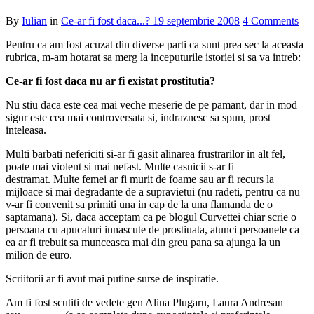
By
Iulian
in
Ce-ar fi fost daca...?
19 septembrie 2008
4 Comments
Pentru ca am fost acuzat din diverse parti ca sunt prea sec la aceasta
rubrica, m-am hotarat sa merg la inceputurile istoriei si sa va intreb:
Ce-ar fi fost daca nu ar fi existat prostitutia?
Nu stiu daca este cea mai veche meserie de pe pamant, dar in mod
sigur este cea mai controversata si, indraznesc sa spun, prost
inteleasa.
Multi barbati nefericiti si-ar fi gasit alinarea frustrarilor in alt fel,
poate mai violent si mai nefast. Multe casnicii s-ar fi
destramat. Multe femei ar fi murit de foame sau ar fi recurs la
mijloace si mai degradante de a supravietui (nu radeti, pentru ca nu
v-ar fi convenit sa primiti una in cap de la una flamanda de o
saptamana). Si, daca acceptam ca pe blogul Curvettei chiar scrie o
persoana cu apucaturi innascute de prostiuata, atunci persoanele ca
ea ar fi trebuit sa munceasca mai din greu pana sa ajunga la un
milion de euro.
Scriitorii ar fi avut mai putine surse de inspiratie.
Am fi fost scutiti de vedete gen Alina Plugaru, Laura Andresan