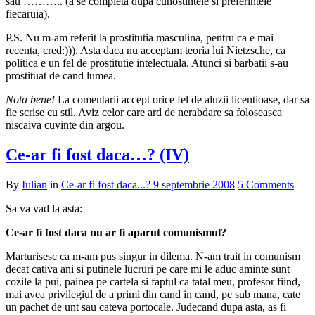
sau ……….. (a se completa dupa cunostintele si preferintele
fiecaruia).
P.S. Nu m-am referit la prostitutia masculina, pentru ca e mai
recenta, cred:))). Asta daca nu acceptam teoria lui Nietzsche, ca
politica e un fel de prostitutie intelectuala. Atunci si barbatii s-au
prostituat de cand lumea.
Nota bene!
La comentarii accept orice fel de aluzii licentioase, dar sa
fie scrise cu stil. Aviz celor care ard de nerabdare sa foloseasca
niscaiva cuvinte din argou.
Ce-ar fi fost daca…? (IV)
By
Iulian
in
Ce-ar fi fost daca...?
9 septembrie 2008
5 Comments
Sa va vad la asta:
Ce-ar fi fost daca nu ar fi aparut comunismul?
Marturisesc ca m-am pus singur in dilema. N-am trait in comunism
decat cativa ani si putinele lucruri pe care mi le aduc aminte sunt
cozile la pui, painea pe cartela si faptul ca tatal meu, profesor fiind,
mai avea privilegiul de a primi din cand in cand, pe sub mana, cate
un pachet de unt sau cateva portocale. Judecand dupa asta, as fi