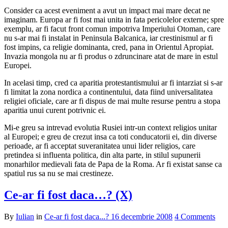
Consider ca acest eveniment a avut un impact mai mare decat ne
imaginam. Europa ar fi fost mai unita in fata pericolelor externe; spre
exemplu, ar fi facut front comun impotriva Imperiului Otoman, care
nu s-ar mai fi instalat in Peninsula Balcanica, iar crestinismul ar fi
fost impins, ca religie dominanta, cred, pana in Orientul Apropiat.
Invazia mongola nu ar fi produs o zdruncinare atat de mare in estul
Europei.
In acelasi timp, cred ca aparitia protestantismului ar fi intarziat si s-ar
fi limitat la zona nordica a continentului, data fiind universalitatea
religiei oficiale, care ar fi dispus de mai multe resurse pentru a stopa
aparitia unui curent potrivnic ei.
Mi-e greu sa intrevad evolutia Rusiei intr-un context religios unitar
al Europei; e greu de crezut insa ca toti conducatorii ei, din diverse
perioade, ar fi acceptat suveranitatea unui lider religios, care
pretindea si influenta politica, din alta parte, in stilul supunerii
monarhilor medievali fata de Papa de la Roma. Ar fi existat sanse ca
spatiul rus sa nu se mai crestineze.
Ce-ar fi fost daca…? (X)
By
Iulian
in
Ce-ar fi fost daca...?
16 decembrie 2008
4 Comments