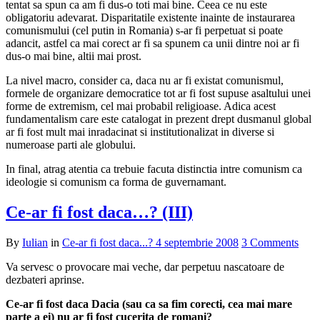
tentat sa spun ca am fi dus-o toti mai bine. Ceea ce nu este
obligatoriu adevarat. Disparitatile existente inainte de instaurarea
comunismului (cel putin in Romania) s-ar fi perpetuat si poate
adancit, astfel ca mai corect ar fi sa spunem ca unii dintre noi ar fi
dus-o mai bine, altii mai prost.
La nivel macro, consider ca, daca nu ar fi existat comunismul,
formele de organizare democratice tot ar fi fost supuse asaltului unei
forme de extremism, cel mai probabil religioase. Adica acest
fundamentalism care este catalogat in prezent drept dusmanul global
ar fi fost mult mai inradacinat si institutionalizat in diverse si
numeroase parti ale globului.
In final, atrag atentia ca trebuie facuta distinctia intre comunism ca
ideologie si comunism ca forma de guvernamant.
Ce-ar fi fost daca…? (III)
By
Iulian
in
Ce-ar fi fost daca...?
4 septembrie 2008
3 Comments
Va servesc o provocare mai veche, dar perpetuu nascatoare de
dezbateri aprinse.
Ce-ar fi fost daca Dacia (sau ca sa fim corecti, cea mai mare
parte a ei) nu ar fi fost cucerita de romani?