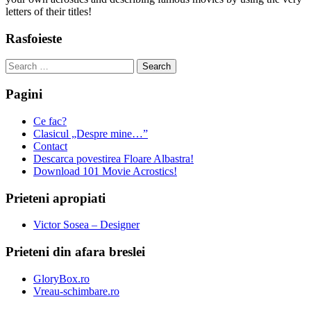
letters of their titles!
Rasfoieste
Search
for:
Pagini
Ce fac?
Clasicul „Despre mine…”
Contact
Descarca povestirea Floare Albastra!
Download 101 Movie Acrostics!
Prieteni apropiati
Victor Sosea – Designer
Prieteni din afara breslei
GloryBox.ro
Vreau-schimbare.ro