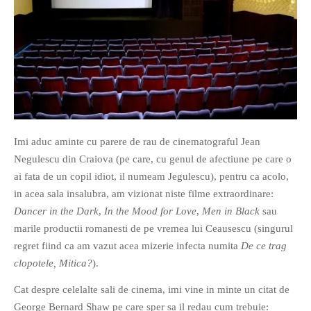
O poveste in care sexul se
confunda cu dragostea,
cinismul cu idealismul si
poezia cu umorul.
Imi aduc aminte cu parere de rau de cinematograful Jean
DESCARCĂ!
Negulescu din Craiova (pe care, cu genul de afectiune pe care o
ai fata de un copil idiot, il numeam Jegulescu), pentru ca acolo,
in acea sala insalubra, am vizionat niste filme extraordinare:
Dancer in the Dark
,
In the Mood for Love
,
Men in Black
sau
marile productii romanesti de pe vremea lui Ceausescu (singurul
regret fiind ca am vazut acea mizerie infecta numita
De ce trag
clopotele, Mitica?
).
Cat despre celelalte sali de cinema, imi vine in minte un citat de
George Bernard Shaw pe care sper sa il redau cum trebuie: