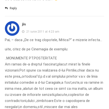
Reply
jix
21 iunie 2011 at 4:23 am
Pai, – daca „De ce trag clopotele, Mitica?” e mizerie infecta…
uite, citez de pe Cinemagia de exemplu:
..MONUMENTE PT.POSTERITATE
Am ramas de-a dreptul fascinat,placut mirat la finele
vizionarii.Pot spune ca realizarea d-lui Pintilie,chiar daca nu
este prea,,ortodoxa”d.p.d.v.al simplului privitor v.a.v. de linia
initialului comediei a d-lui Caragiale,a fost,este,si va ramine in
inima mea ,alaturi de tot ceea ce simt ca ma inalta, un album
cu izvoare de infiorate senzatii,placute,coplesitor de
contradictorii,dulci ,zimbitoare.Este o capodopera de
neegalat,in domeniu,stil ,miscare dar mai ales