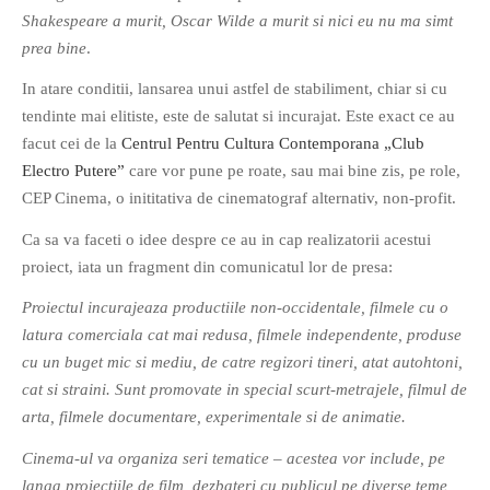
Shakespeare a murit, Oscar Wilde a murit si nici eu nu ma simt
prea bine
.
In atare conditii, lansarea unui astfel de stabiliment, chiar si cu
tendinte mai elitiste, este de salutat si incurajat. Este exact ce au
facut cei de la
Centrul Pentru Cultura Contemporana „Club
If you like movies, words and
Electro Putere”
care vor pune pe roate, sau mai bine zis, pe role,
mind games, then this is the
CEP Cinema, o inititativa de cinematograf alternativ, non-profit.
book for you. Take the
challenge of creating your
Ca sa va faceti o idee despre ce au in cap realizatorii acestui
own acrostics and describing
proiect, iata un fragment din comunicatul lor de presa:
famous movies by using the
Proiectul incurajeaza productiile non-occidentale, filmele cu o
very letters of their titles!
latura comerciala cat mai redusa, filmele independente, produse
cu un buget mic si mediu, de catre regizori tineri, atat autohtoni,
RASFOIESTE
cat si straini. Sunt promovate in special scurt-metrajele, filmul de
arta, filmele documentare, experimentale si de animatie.
Cinema-ul va organiza seri tematice – acestea vor include, pe
langa proiectiile de film, dezbateri cu publicul pe diverse teme,