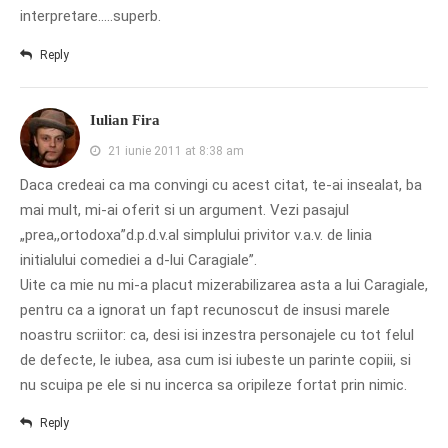
interpretare…..superb.
Reply
Iulian Fira
21 iunie 2011 at 8:38 am
Daca credeai ca ma convingi cu acest citat, te-ai insealat, ba
mai mult, mi-ai oferit si un argument. Vezi pasajul
„prea,,ortodoxa”d.p.d.v.al simplului privitor v.a.v. de linia
initialului comediei a d-lui Caragiale”.
Uite ca mie nu mi-a placut mizerabilizarea asta a lui Caragiale,
pentru ca a ignorat un fapt recunoscut de insusi marele
noastru scriitor: ca, desi isi inzestra personajele cu tot felul
de defecte, le iubea, asa cum isi iubeste un parinte copiii, si
nu scuipa pe ele si nu incerca sa oripileze fortat prin nimic.
Reply