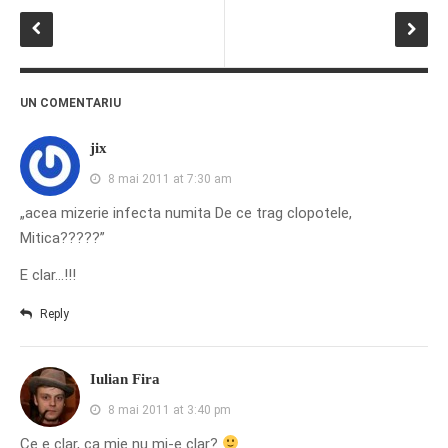
PRIETENI DIN BREASLA
Filme-Carti.ro
UN COMENTARIU
jix
8 mai 2011 at 7:30 am
„acea mizerie infecta numita De ce trag clopotele,
Mitica?????”
E clar…!!!
Reply
Iulian Fira
8 mai 2011 at 3:40 pm
Ce e clar, ca mie nu mi-e clar?