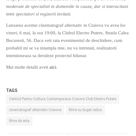
moderate de specialisti in domeniile in cauza, dar si interactiuni
PAGINI
intre spectatori si regizorii invitati.
Ce fac?
Lansarea acestui cinematograf alternativ in Craiova va avea loc
Clasicul „Despre mine…”
vineri, 6 mai, la ora 19:00, la Clubul Electro Putere, Strada Calea
Contact
Bucuresti, 56. Daca veti rata evenimentul de deschidere, cum
Descarca povestirea Floare
probabil mi se va intampla mie, nu va intristati, realizatorii
Albastra!
intentioneaza sa deruleze proiectul bilunar.
Download 101 Movie
Acrostics!
Mai multe detalii aveti
aici
.
PRIETENI APROPIATI
TAGS
Victor Sosea – Designer
Centrul Pentru Cultura Contemporana Craiova Club Electro Putere
PRIETENI DIN AFARA BRESLEI
cinematograf alternativ Craiova
filme cu buget redus
GloryBox.ro
filme de arta
Vreau-schimbare.ro