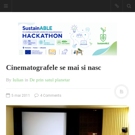
Caiet de
insemnari
DESCARCĂ!
Cinematografele se mai si nasc
By
Iulian
in
De prin satul planetar
5 mai 2011
4 Comments