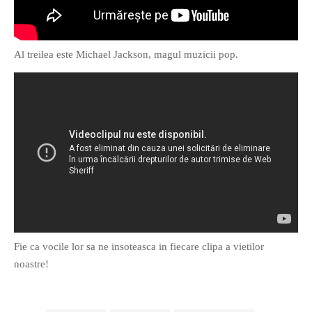
Al treilea este Michael Jackson, magul muzicii pop.
If you like movies, words and
mind games, then this is the
book for you. Take the
challenge of creating your
own acrostics and describing
famous movies by using the
very letters of their titles!
RASFOIESTE
Fie ca vocile lor sa ne insoteasca in fiecare clipa a vietilor
noastre!