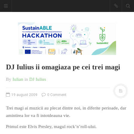
Caiet de
insemnari
DESCARCĂ!
DJ Iulius ii omagiaza pe cei trei magi
By
Iulian
in
DJ Iulius
19 august 2009
0 Comment
Trei magi ai muzicii au plecat dintre noi, in diferite perioade, dar
amintirea lor va fi intotdeauna vie.
Primul este Elvis Presley, magul rock’n’roll-ului.