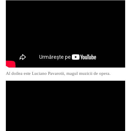
O poveste in care sexul se
confunda cu dragostea,
cinismul cu idealismul si
poezia cu umorul.
DESCARCĂ!
Al doilea este Luciano Pavarotii, magul muzicii de opera.