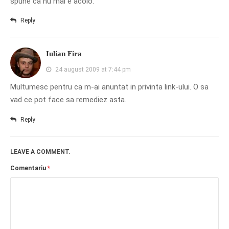
spune ca nu mai e acolo.
PAGINI
Reply
Ce fac?
Clasicul „Despre mine…”
Iulian Fira
Contact
24 august 2009 at 7:44 pm
Descarca povestirea Floare
Albastra!
Multumesc pentru ca m-ai anuntat in privinta link-ului. O sa
vad ce pot face sa remediez asta.
Download 101 Movie
Acrostics!
Reply
PRIETENI APROPIATI
LEAVE A COMMENT.
Victor Sosea – Designer
Comentariu
*
PRIETENI DIN AFARA BRESLEI
GloryBox.ro
Vreau-schimbare.ro