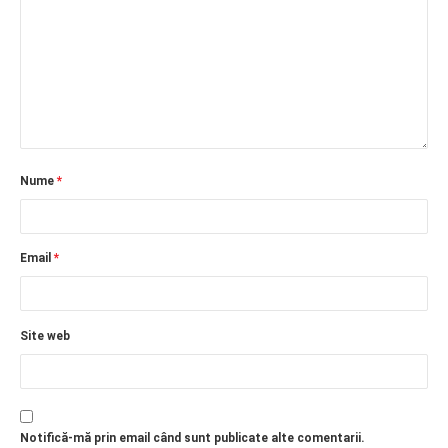
PRIETENI DIN BREASLA
Filme-Carti.ro
Nume
*
Email
*
Site web
Notifică-mă prin email când sunt publicate alte comentarii.