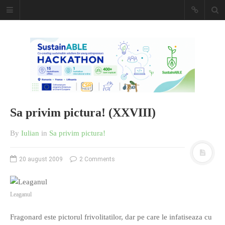
Caiet de
insemnari
DESCARCĂ!
Sa privim pictura! (XXVIII)
By
Iulian
in
Sa privim pictura!
20 august 2009
2 Comments
Leaganul
Fragonard este pictorul frivolitatilor, dar pe care le infatiseaza cu