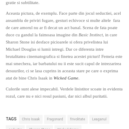
gratie si subtilitate.
Aceasta pictura, de exemplu. Face parte din jocul seductiei, acel
ansamblu de priviri fugare, gesturi echivoce si multe altele fara
O poveste in care sexul se
de care amorul nu ar fi decat un act banal. Scena de fata poate
confunda cu dragostea,
duce cu gandul la faimoasa imagine din
Basic Instinct
, in care
cinismul cu idealismul si
Sharon Stone isi desface picioarele si ofera privelistea lui
poezia cu umorul.
Michael Douglas si lumii intregi. Dar ce diferenta intre
brutalitatea cinematografica si finetea acestei picturi! Femeia este
DESCARCĂ!
mai smechera, iar barbatului nu ii este sucit capul de intrezarirea
desuurilor, ci se lasa cuprins in aceasta stare pe care o exprima
atat de bine Chris Isaak in
Wicked Game
.
Culorile sunt alese impecabil. Verdele linistitor scoate in evidenta
rozul, care nu e nici rosul pasiuni, dar nici albul puritatii.
TAGS
Chris Isaak
Fragonard
frivolitate
Leaganul