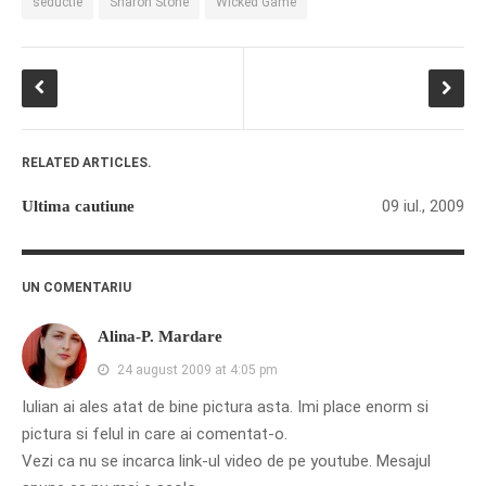
seductie
Sharon Stone
Wicked Game
If you like movies, words and
RELATED ARTICLES.
mind games, then this is the
book for you. Take the
09 iul., 2009
Ultima cautiune
challenge of creating your
own acrostics and describing
famous movies by using the
UN COMENTARIU
very letters of their titles!
Alina-P. Mardare
24 august 2009 at 4:05 pm
RASFOIESTE
Iulian ai ales atat de bine pictura asta. Imi place enorm si
pictura si felul in care ai comentat-o.
Vezi ca nu se incarca link-ul video de pe youtube. Mesajul