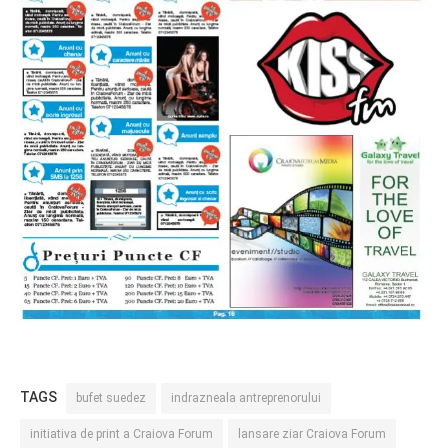
PRIETENI DIN BREASLA
Filme-Carti.ro
TAGS
bufet suedez
indrazneala antreprenorului
initiativa de print a Craiova Forum
lansare ziar Craiova Forum