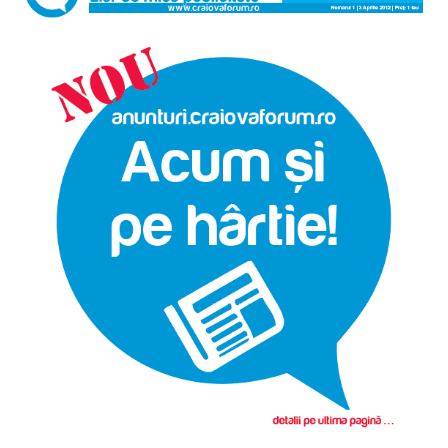
O poveste in care sexul se
confunda cu dragostea,
cinismul cu idealismul si
poezia cu umorul.
DESCARCĂ!