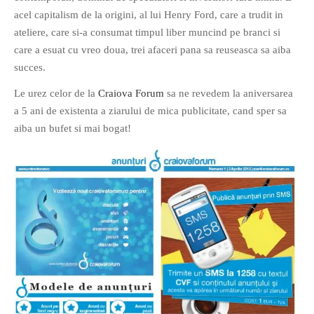
acel capitalism de la origini, al lui Henry Ford, care a trudit in
PAGINI
ateliere, care si-a consumat timpul liber muncind pe branci si
Ce fac?
care a esuat cu vreo doua, trei afaceri pana sa reuseasca sa aiba
Clasicul „Despre mine…”
succes.
Contact
Le urez celor de la
Craiova Forum
sa ne revedem la aniversarea
Descarca povestirea Floare
a 5 ani de existenta a ziarului de mica publicitate, cand sper sa
Albastra!
aiba un bufet si mai bogat!
Download 101 Movie
Acrostics!
PRIETENI APROPIATI
Victor Sosea – Designer
PRIETENI DIN AFARA BRESLEI
GloryBox.ro
Vreau-schimbare.ro