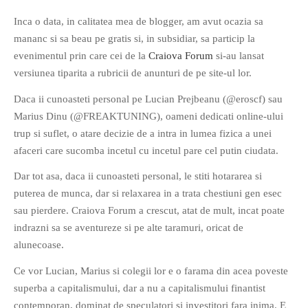
Inca o data, in calitatea mea de blogger, am avut ocazia sa
mananc si sa beau pe gratis si, in subsidiar, sa particip la
evenimentul prin care cei de la
Craiova Forum
si-au lansat
versiunea tiparita a rubricii de anunturi de pe site-ul lor.
If you like movies, words and
Daca ii cunoasteti personal pe Lucian Prejbeanu (@eroscf) sau
mind games, then this is the
Marius Dinu (@FREAKTUNING), oameni dedicati online-ului
book for you. Take the
trup si suflet, o atare decizie de a intra in lumea fizica a unei
challenge of creating your
afaceri care sucomba incetul cu incetul pare cel putin ciudata.
own acrostics and describing
Dar tot asa, daca ii cunoasteti personal, le stiti hotararea si
famous movies by using the
puterea de munca, dar si relaxarea in a trata chestiuni gen esec
very letters of their titles!
sau pierdere. Craiova Forum a crescut, atat de mult, incat poate
indrazni sa se aventureze si pe alte taramuri, oricat de
RASFOIESTE
alunecoase.
Ce vor Lucian, Marius si colegii lor e o farama din acea poveste
superba a capitalismului, dar a nu a capitalismului finantist
contemporan, dominat de speculatori si investitori fara inima. E