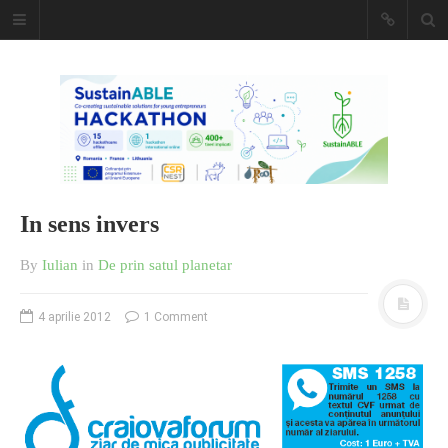
Caiet de
insemnari
DESCARCĂ!
In sens invers
By
Iulian
in
De prin satul planetar
4 aprilie 2012
1 Comment