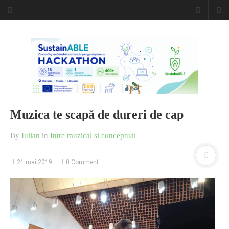
Muzica te scapă de dureri de cap
By
Iulian
in
Intre muzical si conceptual
21 mai 2019
0 Comment