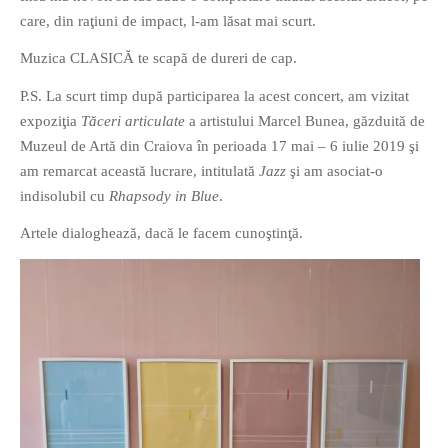
care, din raţiuni de impact, l-am lăsat mai scurt.
Muzica CLASICĂ te scapă de dureri de cap.
P.S. La scurt timp după participarea la acest concert, am vizitat
expoziţia
Tăceri articulate
a artistului Marcel Bunea, găzduită de
Muzeul de Artă din Craiova în perioada 17 mai – 6 iulie 2019 şi
am remarcat această lucrare, intitulată
Jazz
şi am asociat-o
indisolubil cu
Rhapsody in Blue
.
Artele dialoghează, dacă le facem cunoştinţă.