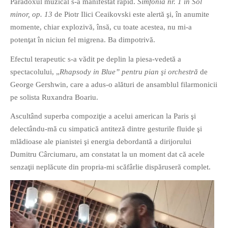
Paradoxul muzical s-a manifestat rapid.
Simfonia nr. 1 în Sol
minor, op. 13
de Piotr Ilici Ceaikovski este alertă şi, în anumite
momente, chiar explozivă, însă, cu toate acestea, nu mi-a
potenţat în niciun fel migrena. Ba dimpotrivă.
Efectul terapeutic s-a vădit pe deplin la piesa-vedetă a
spectacolului, „
Rhapsody in Blue” pentru pian şi orchestră
de
George Gershwin, care a adus-o alături de ansamblul filarmonicii
pe solista Ruxandra Boariu.
Ascultând superba compoziţie a acelui american la Paris şi
delectându-mă cu simpatică antiteză dintre gesturile fluide şi
mlădioase ale pianistei şi energia debordantă a dirijorului
Dumitru Cârciumaru, am constatat la un moment dat că acele
senzaţii neplăcute din propria-mi scăfârlie dispăruseră complet.