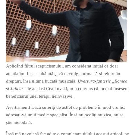
Aplicând filtrul scepticismului, am considerat iniţial că doar
atenţia îmi fusese abătută şi că nevralgia urma să-şi reintre în
drepturi, însă ultima bucată muzicală,
Uvertura-fantezie „Romeo
şi Julieta”
de acelaşi Ceaikovski, m-a convins că tocmai fusesem
beneficiarul unei terapii neinvazive.
Avertisment! Dacă suferiţi de astfel de probleme în mod cronic,
adresaţi-vă unui medic specialist. Însă nu ocoliţi muzica, nu se
ştie niciodată.
Însă mă nevoit să fac aduc o completare titlului acestui articol, pe