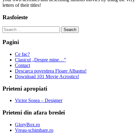
letters of their titles!
Rasfoieste
Search
for:
Pagini
Ce fac?
Clasicul „Despre mine…”
Contact
Descarca povestirea Floare Albastra!
Download 101 Movie Acrostics!
Prieteni apropiati
Victor Sosea – Designer
Prieteni din afara breslei
GloryBox.ro
Vreau-schimbare.ro