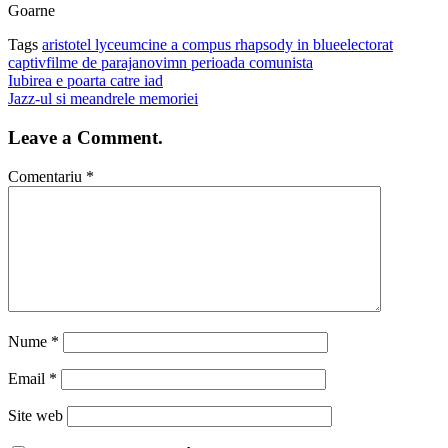
Goarne
Tags
aristotel lyceum
cine a compus rhapsody in blue
electorat
captiv
filme de parajanov
imn perioada comunista
Iubirea e poarta catre iad
Jazz-ul si meandrele memoriei
Leave a Comment.
Comentariu
*
Nume
*
Email
*
Site web