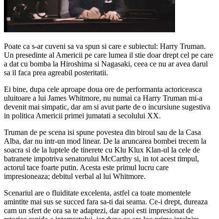
Poate ca s-ar cuveni sa va spun si care e subiectul: Harry Truman.
Un presedinte al Americii pe care lumea il stie doar drept cel pe care
a dat cu bomba la Hiroshima si Nagasaki, ceea ce nu ar avea darul
sa il faca prea agreabil posteritatii.
Ei bine, dupa cele aproape doua ore de performanta actoriceasca
uluitoare a lui James Whitmore, nu numai ca Harry Truman mi-a
devenit mai simpatic, dar am si avut parte de o incursiune sugestiva
in politica Americii primei jumatati a secolului XX.
Truman de pe scena isi spune povestea din biroul sau de la Casa
Alba, dar nu intr-un mod linear. De la aruncarea bombei trecem la
soacra si de la luptele de tinerete cu Klu Klux Klan-ul la cele de
batranete impotriva senatorului McCarthy si, in tot acest timpul,
actorul tace foarte putin. Acesta este primul lucru care
impresioneaza; debitul verbal al lui Whitmore.
Scenariul are o fluiditate excelenta, astfel ca toate momentele
amintite mai sus se succed fara sa-ti dai seama. Ce-i drept, dureaza
cam un sfert de ora sa te adaptezi, dar apoi esti impresionat de