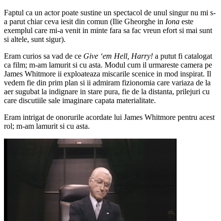
Faptul ca un actor poate sustine un spectacol de unul singur nu mi s-
a parut chiar ceva iesit din comun (Ilie Gheorghe in
Iona
este
exemplul care mi-a venit in minte fara sa fac vreun efort si mai sunt
si altele, sunt sigur).
Eram curios sa vad de ce
Give ‘em Hell, Harry!
a putut fi catalogat
ca film; m-am lamurit si cu asta. Modul cum il urmareste camera pe
James Whitmore ii exploateaza miscarile scenice in mod inspirat. Il
vedem fie din prim plan si ii admiram fizionomia care variaza de la
aer sugubat la indignare in stare pura, fie de la distanta, prilejuri cu
care discutiile sale imaginare capata materialitate.
Eram intrigat de onorurile acordate lui James Whitmore pentru acest
rol; m-am lamurit si cu asta.