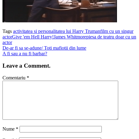
Tags
activitatea si personalitatea lui Harry Truman
film cu un singur
actor
Give 'em Hell Harry!
James Whitmore
piesa de teatru doar cu un
actor
De-ar fi sa se-adune/ Toti mafiotii din lume
A fi sau a nu fi barbar?
Leave a Comment.
Comentariu
*
Nume
*