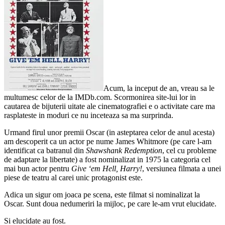
Acum, la inceput de an, vreau sa le
multumesc celor de la IMDb.com. Scormonirea site-lui lor in
cautarea de bijuterii uitate ale cinematografiei e o activitate care ma
rasplateste in moduri ce nu inceteaza sa ma surprinda.
Urmand firul unor premii Oscar (in asteptarea celor de anul acesta)
am descoperit ca un actor pe nume James Whitmore (pe care l-am
identificat ca batranul din
Shawshank Redemption
, cel cu probleme
de adaptare la libertate) a fost nominalizat in 1975 la categoria cel
mai bun actor pentru
Give ‘em Hell, Harry!
, versiunea filmata a unei
piese de teatru al carei unic protagonist este.
Adica un sigur om joaca pe scena, este filmat si nominalizat la
Oscar. Sunt doua nedumeriri la mijloc, pe care le-am vrut elucidate.
Si elucidate au fost.