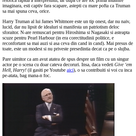
retorica rapida a interpretului, iar dupa ce are loc prima intalnire
imaginara, esti captiv fara scapare, astepti cu mare pofta ca Truman
sa mai spuna ceva, orice.
Harry Truman al lui James Whitmore este un tip onest, dar nu naiv,
lucid, dar nu lipsit de idealuri si manifesta un patriotism deloc
sforaitor. N-are remuscari pentru Hiroshima si Nagasaki si asteapta
scuze pentru Pearl Harbour (in era corectitudinii politice, e
reconfortant sa mai auzi si asa ceva din cand in cand). Mai presus de
toate, este un modest si nu priveste presedintia decat ca pe o slujba.
Pare uimitor ca am avut atatea de spus despre un film cu un singur
actor pe o scena cu doar cateva decoruri. Insa, daca vedeti
Give ‘em
Hell, Harry!
(il gasiti pe Youtube
aici
), o sa contribuiti si voi cu inca
pe-atata, bag mana-n foc.