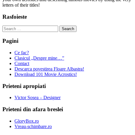
letters of their titles!
Rasfoieste
Search
for:
Pagini
Ce fac?
Clasicul „Despre mine…”
Contact
Descarca povestirea Floare Albastra!
Download 101 Movie Acrostics!
Prieteni apropiati
Victor Sosea – Designer
Prieteni din afara breslei
GloryBox.ro
Vreau-schimbare.ro