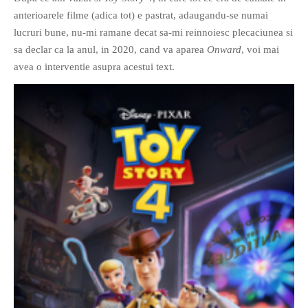
anterioarele filme (adica tot) e pastrat, adaugandu-se numai
lucruri bune, nu-mi ramane decat sa-mi reinnoiesc plecaciunea si
sa declar ca la anul, in 2020, cand va aparea
Onward
, voi mai
avea o interventie asupra acestui text.