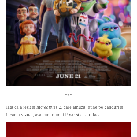
***
Iata ca a iesit si
Incredibles 2
, care amuza, pune pe ganduri si
incanta vizual, asa cum numai Pixar stie sa o faca.