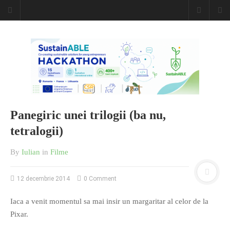
Panegiric unei trilogii (ba nu,
tetralogii)
By
Iulian
in
Filme
12 decembrie 2014
0 Comment
Iaca a venit momentul sa mai insir un margaritar al celor de la
Pixar.