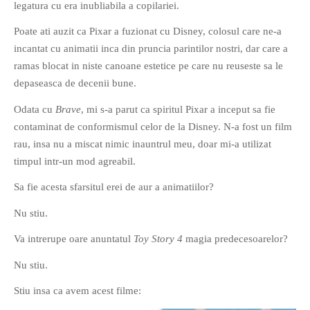
legatura cu era inubliabila a copilariei.
Poate ati auzit ca Pixar a fuzionat cu Disney, colosul care ne-a
incantat cu animatii inca din pruncia parintilor nostri, dar care a
ramas blocat in niste canoane estetice pe care nu reuseste sa le
depaseasca de decenii bune.
Odata cu
Brave
, mi s-a parut ca spiritul Pixar a inceput sa fie
contaminat de conformismul celor de la Disney. N-a fost un film
rau, insa nu a miscat nimic inauntrul meu, doar mi-a utilizat
timpul intr-un mod agreabil.
Sa fie acesta sfarsitul erei de aur a animatiilor?
Nu stiu.
Va intrerupe oare anuntatul
Toy Story 4
magia predecesoarelor?
Nu stiu.
Stiu insa ca avem acest filme: