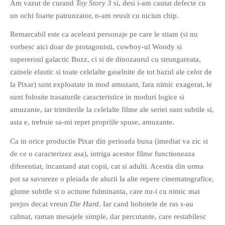
Am vazut de curand
Toy Story 3
si, desi i-am cautat defecte cu
un ochi foarte patrunzator, n-am reusit cu niciun chip.
Remarcabil este ca aceleasi personaje pe care le stiam (si nu
vorbesc aici doar de protagonisti, cowboy-ul Woody si
supereroul galactic Buzz, ci si de dinozaurul cu strungareata,
cainele elastic si toate celelalte gaselnite de tot hazul ale celor de
la Pixar) sunt exploatate in mod amuzant, fara nimic exagerat, le
sunt folosite trasaturile caracteristice in moduri logice si
amuzante, iar trimiterile la celelalte filme ale seriei sunt subtile si,
asta e, trebuie sa-mi repet propriile spuse, amuzante.
Ca in orice productie Pixar din perioada buna (imediat va zic si
de ce o caracterizez asa), intriga acestor filme functioneaza
diferentiat, incantand atat copii, cat si adulti. Acestia din urma
pot sa savureze o pleiada de aluzii la alte repere cinematografice,
glume subtile si o actiune fulminanta, care nu-i cu nimic mai
prejos decat vreun
Die Hard
. Iar cand hohotele de ras s-au
calmat, raman mesajele simple, dar percutante, care restabilesc