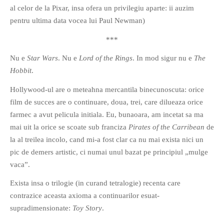
al celor de la Pixar, insa ofera un privilegiu aparte: ii auzim
pentru ultima data vocea lui Paul Newman)
***
Nu e
Star Wars
. Nu e
Lord of the Rings
. In mod sigur nu e
The
Hobbit
.
Hollywood-ul are o meteahna mercantila binecunoscuta: orice
film de succes are o continuare, doua, trei, care dilueaza orice
farmec a avut pelicula initiala. Eu, bunaoara, am incetat sa ma
mai uit la orice se scoate sub franciza
Pirates of the Carribean
de
la al treilea incolo, cand mi-a fost clar ca nu mai exista nici un
pic de demers artistic, ci numai unul bazat pe principiul „mulge
vaca”.
Exista insa o trilogie (in curand tetralogie) recenta care
contrazice aceasta axioma a continuarilor esuat-
supradimensionate:
Toy Story
.