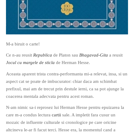
If you like movies, words and
M-a biruit o carte!
mind games, then this is the
Ce n-au reusit
Republica
de Platon sau
Bhagavad-Gita
a reusit
book for you. Take the
Jocul cu margele de sticla
de Herman Hesse.
challenge of creating your
own acrostics and describing
Aceasta aparent trista contra-performanta mi-a relevat, insa, si un
famous movies by using the
aspect cat se poate de imbucurator: chiar daca am schimbat
very letters of their titles!
prefixul, mai am de trecut prin destule ierni, ca sa pot ajunge la
coacerea mentala adecvata pentru acest roman.
RASFOIESTE
N-am nimic sa-i reprosez lui Herman Hesse pentru epuizarea la
care m-a condus lectura
cartii
sale. A impletit fara cusur un
mozaic de influente culturale si cronologice pe care oricine
altcineva le-ar fi facut terci. Hesse era, la momentul cand a