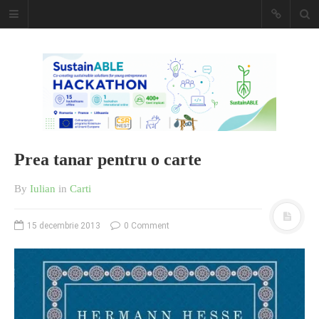
Caiet de
insemnari
DESCARCĂ!
Prea tanar pentru o carte
By
Iulian
in
Carti
15 decembrie 2013
0 Comment