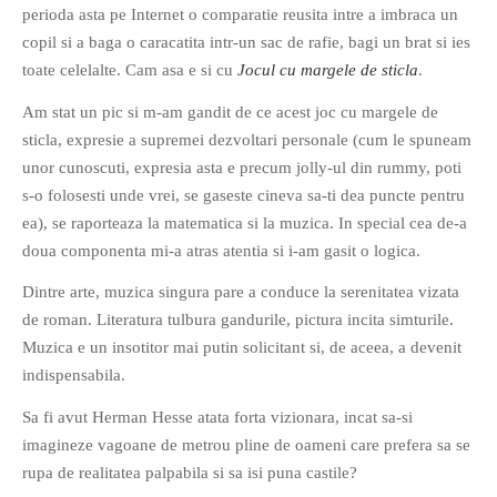
perioda asta pe Internet o comparatie reusita intre a imbraca un
PRIETENI DIN BREASLA
copil si a baga o caracatita intr-un sac de rafie, bagi un brat si ies
Filme-Carti.ro
toate celelalte. Cam asa e si cu
Jocul cu margele de sticla
.
Am stat un pic si m-am gandit de ce acest joc cu margele de
sticla, expresie a supremei dezvoltari personale (cum le spuneam
unor cunoscuti, expresia asta e precum jolly-ul din rummy, poti
s-o folosesti unde vrei, se gaseste cineva sa-ti dea puncte pentru
ea), se raporteaza la matematica si la muzica. In special cea de-a
doua componenta mi-a atras atentia si i-am gasit o logica.
Dintre arte, muzica singura pare a conduce la serenitatea vizata
de roman. Literatura tulbura gandurile, pictura incita simturile.
Muzica e un insotitor mai putin solicitant si, de aceea, a devenit
indispensabila.
Sa fi avut Herman Hesse atata forta vizionara, incat sa-si
imagineze vagoane de metrou pline de oameni care prefera sa se
rupa de realitatea palpabila si sa isi puna castile?