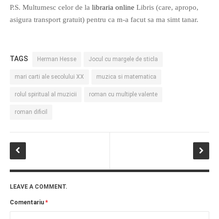
P.S. Multumesc celor de la
libraria online
Libris (care, apropo,
asigura transport gratuit) pentru ca m-a facut sa ma simt tanar.
TAGS
Herman Hesse
Jocul cu margele de sticla
mari carti ale secolului XX
muzica si matematica
rolul spiritual al muzicii
roman cu multiple valente
roman dificil
LEAVE A COMMENT.
Comentariu
*