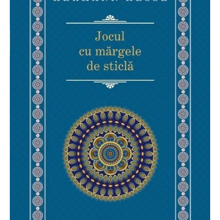
O poveste in care sexul se
confunda cu dragostea,
cinismul cu idealismul si
poezia cu umorul.
DESCARCĂ!