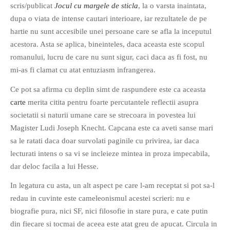
scris/publicat
Jocul cu margele de sticla
, la o varsta inaintata,
PAGINI
dupa o viata de intense cautari interioare, iar rezultatele de pe
Ce fac?
hartie nu sunt accesibile unei persoane care se afla la inceputul
Clasicul „Despre mine…”
acestora. Asta se aplica, bineinteles, daca aceasta este scopul
romanului, lucru de care nu sunt sigur, caci daca as fi fost, nu
Contact
mi-as fi clamat cu atat entuziasm infrangerea.
Descarca povestirea Floare
Albastra!
Ce pot sa afirma cu deplin simt de raspundere este ca aceasta
Download 101 Movie
carte
merita citita pentru foarte percutantele reflectii asupra
Acrostics!
societatii si naturii umane care se strecoara in povestea lui
Magister Ludi Joseph Knecht. Capcana este ca aveti sanse mari
PRIETENI APROPIATI
sa le ratati daca doar survolati paginile cu privirea, iar daca
lecturati intens o sa vi se incleieze mintea in proza impecabila,
Victor Sosea – Designer
dar deloc facila a lui Hesse.
PRIETENI DIN AFARA BRESLEI
In legatura cu asta, un alt aspect pe care l-am receptat si pot sa-l
redau in cuvinte este cameleonismul acestei scrieri: nu e
GloryBox.ro
biografie pura, nici SF, nici filosofie in stare pura, e cate putin
Vreau-schimbare.ro
din fiecare si tocmai de aceea este atat greu de apucat. Circula in