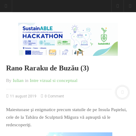
Rano Raraku de Buzău (3)
By
Iulian
in
Intre vizual si conceptual
11 august 2019
0 Comment
Maiestuoase şi enigmatice precum statuile de pe Insula Paştelui,
cele de la Tabăra de Sculptură Măgura vă aşteaptă să le
redescoperiţi.