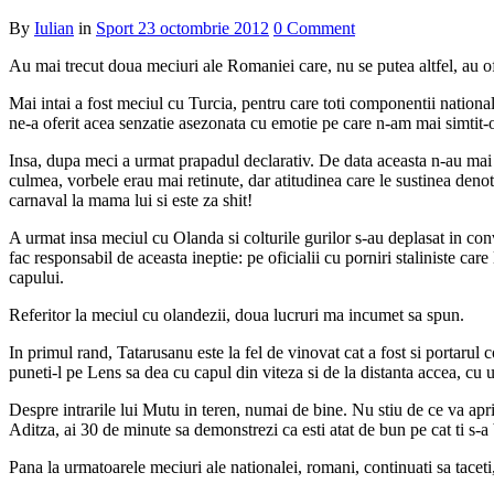
By
Iulian
in
Sport
23 octombrie 2012
0 Comment
Au mai trecut doua meciuri ale Romaniei care, nu se putea altfel, au of
Mai intai a fost meciul cu Turcia, pentru care toti componentii national
ne-a oferit acea senzatie asezonata cu emotie pe care n-am mai simtit-o
Insa, dupa meci a urmat prapadul declarativ. De data aceasta n-au mai
culmea, vorbele erau mai retinute, dar atitudinea care le sustinea den
carnaval la mama lui si este za shit!
A urmat insa meciul cu Olanda si colturile gurilor s-au deplasat in con
fac responsabil de aceasta ineptie: pe oficialii cu porniri staliniste car
capului.
Referitor la meciul cu olandezii, doua lucruri ma incumet sa spun.
In primul rand, Tatarusanu este la fel de vinovat cat a fost si portarul
puneti-l pe Lens sa dea cu capul din viteza si de la distanta accea, cu 
Despre intrarile lui Mutu in teren, numai de bine. Nu stiu de ce va apr
Aditza, ai 30 de minute sa demonstrezi ca esti atat de bun pe cat ti s-a 
Pana la urmatoarele meciuri ale nationalei, romani, continuati sa taceti,