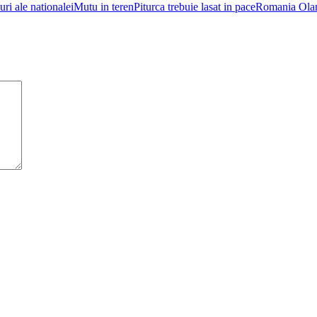
uri ale nationalei
Mutu in teren
Piturca trebuie lasat in pace
Romania Ola