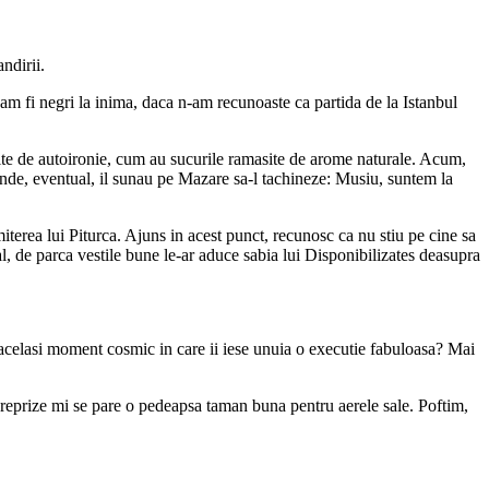
ndirii.
 am fi negri la inima, daca n-am recunoaste ca partida de la Istanbul
ite de autoironie, cum au sucurile ramasite de arome naturale. Acum,
unde, eventual, il sunau pe Mazare sa-l tachineze: Musiu, suntem la
terea lui Piturca. Ajuns in acest punct, recunosc ca nu stiu pe cine sa
ndal, de parca vestile bune le-ar aduce sabia lui Disponibilizates deasupra
in acelasi moment cosmic in care ii iese unuia o executie fabuloasa? Mai
a reprize mi se pare o pedeapsa taman buna pentru aerele sale. Poftim,