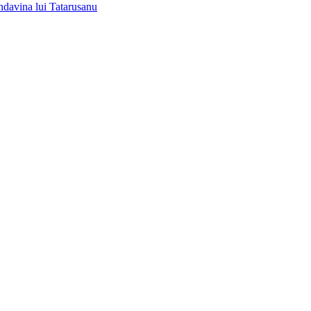
nda
vina lui Tatarusanu