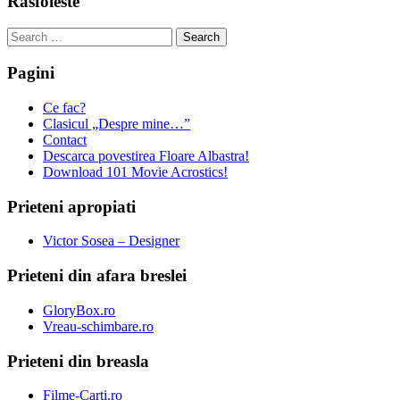
Rasfoieste
Search
for:
Pagini
Ce fac?
Clasicul „Despre mine…”
Contact
Descarca povestirea Floare Albastra!
Download 101 Movie Acrostics!
Prieteni apropiati
Victor Sosea – Designer
Prieteni din afara breslei
GloryBox.ro
Vreau-schimbare.ro
Prieteni din breasla
Filme-Carti.ro