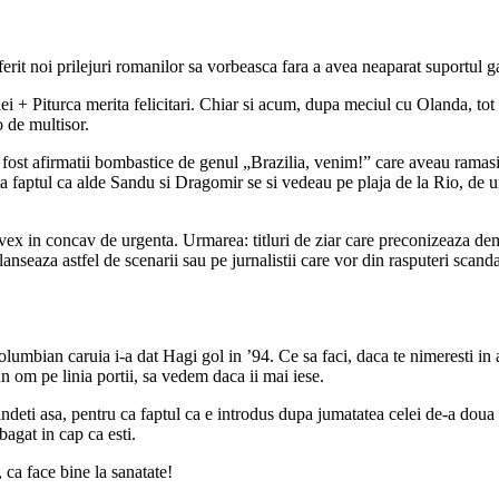
erit noi prilejuri romanilor sa vorbeasca fara a avea neaparat suportul ga
ei + Piturca merita felicitari. Chiar si acum, dupa meciul cu Olanda, tot
 de multisor.
 fost afirmatii bombastice de genul „Brazilia, venim!” care aveau ramas
ota faptul ca alde Sandu si Dragomir se si vedeau pe plaja de la Rio, de 
vex in concav de urgenta. Urmarea: titluri de ziar care preconizeaza demi
e lanseaza astfel de scenarii sau pe jurnalistii care vor din rasputeri sca
 columbian caruia i-a dat Hagi gol in ’94. Ce sa faci, daca te nimeresti 
un om pe linia portii, sa vedem daca ii mai iese.
indeti asa, pentru ca faptul ca e introdus dupa jumatatea celei de-a dou
bagat in cap ca esti.
 ca face bine la sanatate!