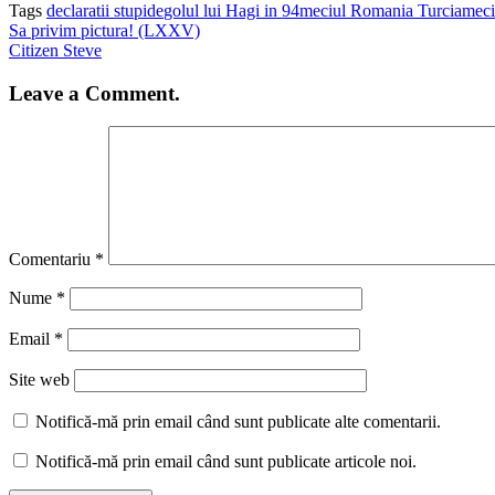
Tags
declaratii stupide
golul lui Hagi in 94
meciul Romania Turcia
meci
Sa privim pictura! (LXXV)
Citizen Steve
Leave a Comment.
Comentariu
*
Nume
*
Email
*
Site web
Notifică-mă prin email când sunt publicate alte comentarii.
Notifică-mă prin email când sunt publicate articole noi.