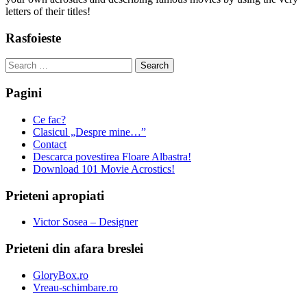
letters of their titles!
Rasfoieste
Search
for:
Pagini
Ce fac?
Clasicul „Despre mine…”
Contact
Descarca povestirea Floare Albastra!
Download 101 Movie Acrostics!
Prieteni apropiati
Victor Sosea – Designer
Prieteni din afara breslei
GloryBox.ro
Vreau-schimbare.ro