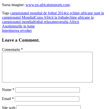
Sursa imagine:
www.en.africatopsports.com
.
Tags
campionatul mondial de fotbal 2014
ce echipe africane sunt la
campionatul Mondial
Cupa Africii la fotbal
echipe africane la
campionatul mondial
fotbal relaxat
geografia Africii
Anotimpurile in lume
Intretinerea revoltei
Leave a Comment.
Comentariu
*
Nume
*
Email
*
Site web