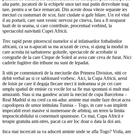
alta parte, jucatorii de la echipele unor tari mai putin dezvoltate trag
tare, pentru a se face remarcati. Din aceste doua viteze separate ies
meciuri cu rasturnari de scor, faze ciudate si gafe hilare. Un rol vital
il au portarii, care sunt vesnic nervosi pe cineva, fara a fi neaparat
luati de in seama, si care contribuie, procentual vorbind, la
spectacolul naivitatii Cupei Africii.
Trec rapid peste pitorescul numelor si al infatisarilor fotbalistilor
africani, ca sa n-apucati sa ma acuzati de ceva, si ajung la modul in
care acestia isi sarbatoresc golurile, spectacole de acrobatie si
coregrafie de la care Cirque de Soleil ar avea cate ceva de furat. Nici
cadrele fugitive din tribune nu sunt de lepadat.
Ii stiti pe comentatorii de la meciurile din Primera Division, stiti ce
debit verbal au si ce sablonard vorbesc. Aici, la Cupa Africii, aerul
de loisir pe care il degaja fiecare meci ii indeamna si pe cei care
umplu spatiul de emisie cu vocile lor sa fie mai spontani si mult mai
amuzanti. Stau si ma gandesc acum la meciul de cupa Barcelona –
Real Madrid si nu cred ca mi-aduc aminte mai multe faze decat acea
capodopera de umor intitulata Tunisia – Togo, in care s-au impletit
impecabil erori masive si numeroase de arbitraj, un teren la limita
impracticabilului si comentarii spumoase. Ce mai, Cupa Africii e
terapie gratuita anti-stres, pacat ca are loc doar o data la doi ani.
Inca mai incercati sa va aduceti aminte unde se afla Togo? Voila, am