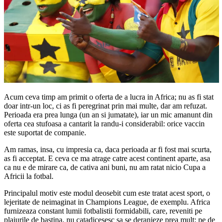
Acum ceva timp am primit o oferta de a lucra in Africa; nu as fi stat
doar intr-un loc, ci as fi peregrinat prin mai multe, dar am refuzat.
Perioada era prea lunga (un an si jumatate), iar un mic amanunt din
oferta cea stufoasa a cantarit la randu-i considerabil: orice vaccin
este suportat de companie.
Am ramas, insa, cu impresia ca, daca perioada ar fi fost mai scurta,
as fi acceptat. E ceva ce ma atrage catre acest continent aparte, asa
ca nu e de mirare ca, de cativa ani buni, nu am ratat nicio Cupa a
Africii la fotbal.
Principalul motiv este modul deosebit cum este tratat acest sport, o
lejeritate de neimaginat in Champions League, de exemplu. Africa
furnizeaza constant lumii fotbalistii formidabili, care, reveniti pe
plaiurile de bastina, nu catadicesesc sa se deranjeze prea mult; pe de