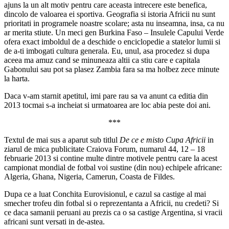
ajuns la un alt motiv pentru care aceasta intrecere este benefica,
dincolo de valoarea ei sportiva. Geografia si istoria Africii nu sunt
prioritati in programele noastre scolare; asta nu inseamna, insa, ca nu
ar merita stiute. Un meci gen Burkina Faso – Insulele Capului Verde
ofera exact imboldul de a deschide o enciclopedie a statelor lumii si
de a-ti imbogati cultura generala. Eu, unul, asa procedez si dupa
aceea ma amuz cand se minuneaza altii ca stiu care e capitala
Gabonului sau pot sa plasez Zambia fara sa ma holbez zece minute
la harta.
Daca v-am starnit apetitul, imi pare rau sa va anunt ca editia din
2013 tocmai s-a incheiat si urmatoarea are loc abia peste doi ani.
***
Textul de mai sus a aparut sub titlul
De ce e misto Cupa Africii
in
ziarul de mica publicitate Craiova Forum, numarul 44, 12 – 18
februarie 2013 si contine multe dintre motivele pentru care la acest
campionat mondial de fotbal voi sustine (din nou) echipele africane:
Algeria, Ghana, Nigeria, Camerun, Coasta de Fildes.
Dupa ce a luat Conchita Eurovisionul, e cazul sa castige al mai
smecher trofeu din fotbal si o reprezentanta a Africii, nu credeti? Si
ce daca samanii peruani au prezis ca o sa castige Argentina, si vracii
africani sunt versati in de-astea.