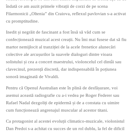
îndată ce am auzit primele vibrații de corzi de pe scena
Filarmonicii „Oltenia” din Craiova, reflexul pavlovian s-a activat
cu promptitudine.
Inedit și negrăit de fascinant a fost însă să văd cum se
confecționează muzical acest creații. Nu îmi mai fusese dat să fiu
If you like movies, words and
martor nemijlocit al tranziției de la acele frenetice alunecări
mind games, then this is the
colective ale arcușurilor la suavele dialoguri dintre vioara
book for you. Take the
solistului și cea a concert maestrului, violoncelul cel dintâi sau
challenge of creating your
clavecinul, prezență discretă, dar indispensabilă în poțiunea
own acrostics and describing
sonoră imaginată de Vivaldi.
famous movies by using the
very letters of their titles!
Pentru că Openul Australian este în plină de desfășurare, voi
asemui această radiografie cu a-i vedea pe Roger Federer sau
RASFOIESTE
Rafael Nadal dezgoliți de epidermă și de a constata cu uimire
cum funcționează angrenajul muscular al acestor titani.
Ca protagonist al acestei evoluții climatico-muzicale, violonistul
Dan Predoi s-a achitat cu succes de un rol dublu, la fel de dificil