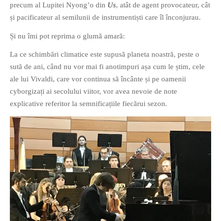
precum al Lupitei Nyong’o din
Us
, atât de agent provocateur, cât
PAGINI
și pacificateur al semilunii de instrumentiști care îl înconjurau.
Ce fac?
Și nu îmi pot reprima o glumă amară:
Clasicul „Despre mine…”
La ce schimbări climatice este supusă planeta noastră, peste o
Contact
sută de ani, când nu vor mai fi anotimpuri așa cum le știm, cele
Descarca povestirea Floare
ale lui Vivaldi, care vor continua să încânte și pe oamenii
Albastra!
cyborgizați ai secolului viitor, vor avea nevoie de note
Download 101 Movie
explicative referitor la semnificațiile fiecărui sezon.
Acrostics!
PRIETENI APROPIATI
Victor Sosea – Designer
PRIETENI DIN AFARA BRESLEI
GloryBox.ro
Vreau-schimbare.ro