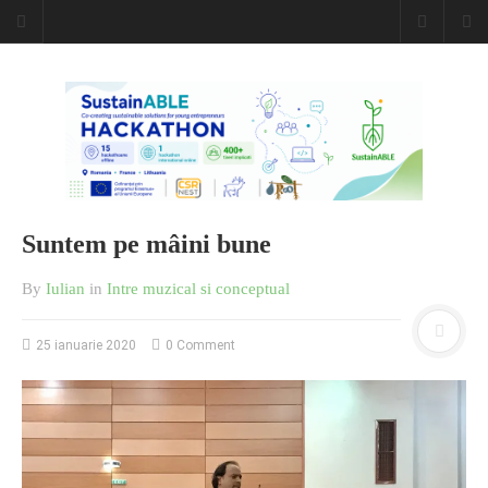
Caiet de
insemnari
DESCARCĂ!
Suntem pe mâini bune
By
Iulian
in
Intre muzical si conceptual
25 ianuarie 2020
0 Comment