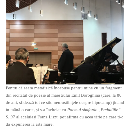
Pentru că seara metafizică începuse pentru mine cu un fragment
din recitatul de poezie al maestrului Emil Boroghină (care, la 80
de ani, sfidează tot ce știu neuroștiințele despre hipocamp) ținând
în mână o carte, și s-a încheiat cu
Poemul simfonic „Preludiile”,
S. 97
al aceluiași Franz Liszt, pot afirma cu acea tărie pe care ți-o
dă expunerea la arta mare: