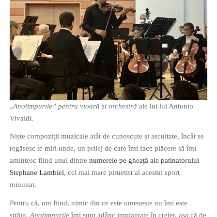
O poveste in care sexul se
confunda cu dragostea,
cinismul cu idealismul si
poezia cu umorul.
DESCARCĂ!
„
Anotimpurile” pentru vioară și orchestră
ale lui lui Antonio
Vivaldi.
Niște compoziții muzicale atât de cunoscute și ascultate, încât se
regăsesc te miri unde, un prilej de care îmi face plăcere să îmi
amintesc fiind unul dintre
numerele pe gheață ale patinatorului
Stephane Lambiel
, cel mai mare piruetist al acestui sport
minunat.
Pentru că, om fiind, nimic din ce este omenește nu îmi este
străin,
Anotimpurile
îmi sunt adânc implantate în creier, așa că de