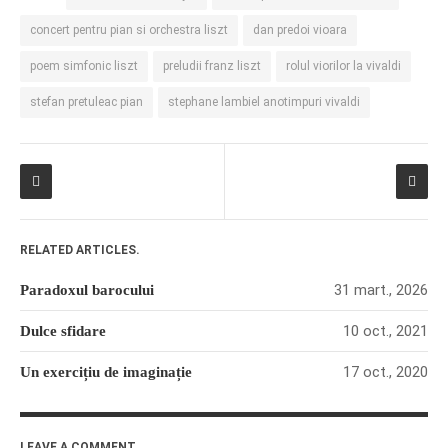
concert pentru pian si orchestra liszt
dan predoi vioara
poem simfonic liszt
preludii franz liszt
rolul viorilor la vivaldi
stefan pretuleac pian
stephane lambiel anotimpuri vivaldi
RELATED ARTICLES.
31 mart., 2026
Paradoxul barocului
10 oct., 2021
Dulce sfidare
17 oct., 2020
Un exercițiu de imaginație
LEAVE A COMMENT.