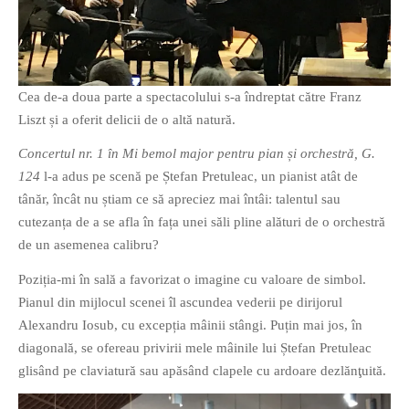
PRIETENI DIN BREASLA
Filme-Carti.ro
Cea de-a doua parte a spectacolului s-a îndreptat către Franz
Liszt și a oferit delicii de o altă natură.
Concertul nr. 1 în Mi bemol major pentru pian și orchestră, G.
124
l-a adus pe scenă pe Ștefan Pretuleac, un pianist atât de
tânăr, încât nu știam ce să apreciez mai întâi: talentul sau
cutezanța de a se afla în fața unei săli pline alături de o orchestră
de un asemenea calibru?
Poziția-mi în sală a favorizat o imagine cu valoare de simbol.
Pianul din mijlocul scenei îl ascundea vederii pe dirijorul
Alexandru Iosub, cu excepția mâinii stângi. Puțin mai jos, în
diagonală, se ofereau privirii mele mâinile lui Ștefan Pretuleac
glisând pe claviatură sau apăsând clapele cu ardoare dezlănţuită.