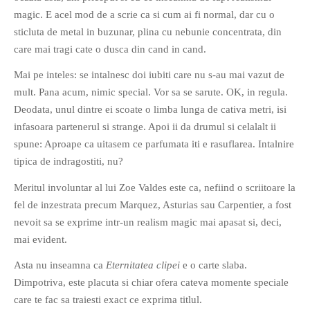
magic. E acel mod de a scrie ca si cum ai fi normal, dar cu o
PAGINI
sticluta de metal in buzunar, plina cu nebunie concentrata, din
Ce fac?
care mai tragi cate o dusca din cand in cand.
Clasicul „Despre mine…”
Mai pe inteles: se intalnesc doi iubiti care nu s-au mai vazut de
Contact
mult. Pana acum, nimic special. Vor sa se sarute. OK, in regula.
Descarca povestirea Floare
Deodata, unul dintre ei scoate o limba lunga de cativa metri, isi
Albastra!
infasoara partenerul si strange. Apoi ii da drumul si celalalt ii
Download 101 Movie
spune: Aproape ca uitasem ce parfumata iti e rasuflarea. Intalnire
Acrostics!
tipica de indragostiti, nu?
PRIETENI APROPIATI
Meritul involuntar al lui Zoe Valdes este ca, nefiind o scriitoare la
fel de inzestrata precum Marquez, Asturias sau Carpentier, a fost
Victor Sosea – Designer
nevoit sa se exprime intr-un realism magic mai apasat si, deci,
mai evident.
PRIETENI DIN AFARA BRESLEI
Asta nu inseamna ca
Eternitatea clipei
e o carte slaba.
GloryBox.ro
Dimpotriva, este placuta si chiar ofera cateva momente speciale
Vreau-schimbare.ro
care te fac sa traiesti exact ce exprima titlul.