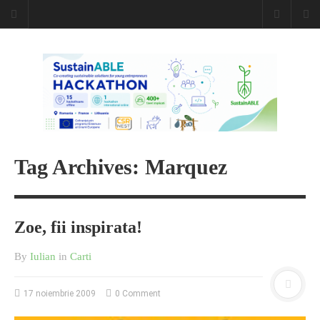
Caiet de
insemnari
DESCARCĂ!
Tag Archives: Marquez
Zoe, fii inspirata!
By
Iulian
in
Carti
17 noiembrie 2009
0 Comment