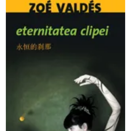
O poveste in care sexul se
confunda cu dragostea,
cinismul cu idealismul si
poezia cu umorul.
DESCARCĂ!