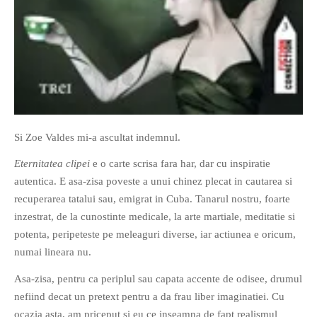
If you like movies, words and
mind games, then this is the
book for you. Take the
Si Zoe Valdes mi-a ascultat indemnul.
challenge of creating your
Eternitatea clipei
e o carte scrisa fara har, dar cu inspiratie
own acrostics and describing
autentica. E asa-zisa poveste a unui chinez plecat in cautarea si
famous movies by using the
recuperarea tatalui sau, emigrat in Cuba. Tanarul nostru, foarte
very letters of their titles!
inzestrat, de la cunostinte medicale, la arte martiale, meditatie si
potenta, peripeteste pe meleaguri diverse, iar actiunea e oricum,
RASFOIESTE
numai lineara nu.
Asa-zisa, pentru ca periplul sau capata accente de odisee, drumul
nefiind decat un pretext pentru a da frau liber imaginatiei. Cu
ocazia asta, am priceput si eu ce inseamna de fapt realismul