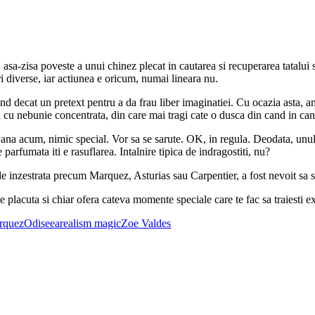
 E asa-zisa poveste a unui chinez plecat in cautarea si recuperarea tatalui
ri diverse, iar actiunea e oricum, numai lineara nu.
ind decat un pretext pentru a da frau liber imaginatiei. Cu ocazia asta, 
na cu nebunie concentrata, din care mai tragi cate o dusca din cand in can
Pana acum, nimic special. Vor sa se sarute. OK, in regula. Deodata, unul 
parfumata iti e rasuflarea. Intalnire tipica de indragostiti, nu?
l de inzestrata precum Marquez, Asturias sau Carpentier, a fost nevoit sa
e placuta si chiar ofera cateva momente speciale care te fac sa traiesti ex
rquez
Odiseea
realism magic
Zoe Valdes