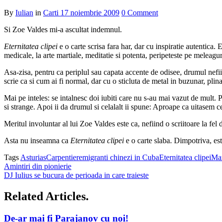
By
Iulian
in
Carti
17 noiembrie 2009
0 Comment
Si Zoe Valdes mi-a ascultat indemnul.
Eternitatea clipei
e o carte scrisa fara har, dar cu inspiratie autentica.
medicale, la arte martiale, meditatie si potenta, peripeteste pe meleagu
Asa-zisa, pentru ca periplul sau capata accente de odisee, drumul nefi
scrie ca si cum ai fi normal, dar cu o sticluta de metal in buzunar, pli
Mai pe inteles: se intalnesc doi iubiti care nu s-au mai vazut de mult. 
si strange. Apoi ii da drumul si celalalt ii spune: Aproape ca uitasem ce 
Meritul involuntar al lui Zoe Valdes este ca, nefiind o scriitoare la fe
Asta nu inseamna ca
Eternitatea clipei
e o carte slaba. Dimpotriva, est
Tags
Asturias
Carpentier
emigranti chinezi in Cuba
Eternitatea clipei
Ma
Amintiri din pionierie
DJ Iulius se bucura de perioada in care traieste
Related Articles.
De-ar mai fi Parajanov cu noi!