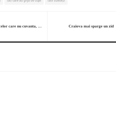
a
tati care au grija de copii
tatii suedezi
Din lumea celor care nu cuvanta, dar rezista
Craiova mai sparge un zid