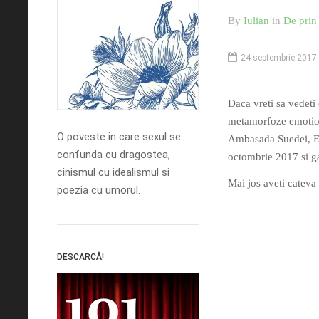
By
Iulian
in
De prin 
24 septembrie 2017
Daca vreti sa vedeti 
metamorfoze emotiona
O poveste in care sexul se
Ambasada Suedei, Eu
confunda cu dragostea,
octombrie 2017 si g
cinismul cu idealismul si
Mai jos aveti cateva
poezia cu umorul.
DESCARCĂ!