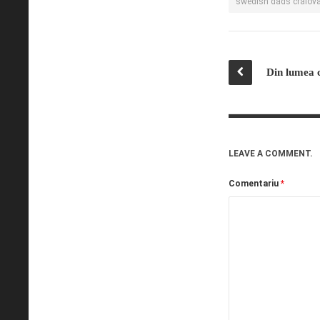
swedish dads craiov
LEAVE A COMMENT.
Comentariu
*