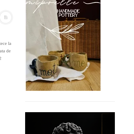
tece la
ata de
2